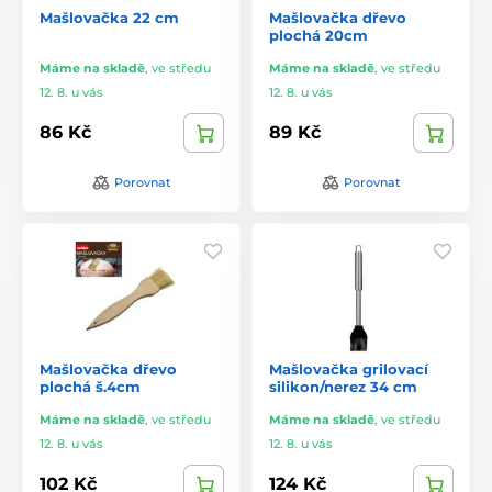
Mašlovačka 22 cm
Mašlovačka dřevo
plochá 20cm
Máme na skladě
,
ve středu
Máme na skladě
,
ve středu
12. 8. u vás
12. 8. u vás
86 Kč
89 Kč
Porovnat
Porovnat
Mašlovačka dřevo
Mašlovačka grilovací
plochá š.4cm
silikon/nerez 34 cm
Máme na skladě
,
ve středu
Máme na skladě
,
ve středu
12. 8. u vás
12. 8. u vás
102 Kč
124 Kč