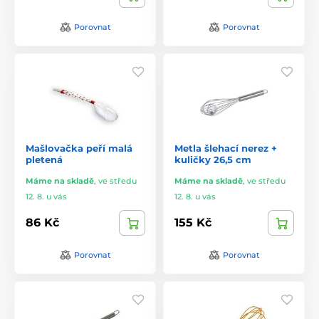
Porovnat
Porovnat
Mašlovačka peří malá
Metla šlehací nerez +
pletená
kuličky 26,5 cm
Máme na skladě
,
ve středu
Máme na skladě
,
ve středu
12. 8. u vás
12. 8. u vás
86 Kč
155 Kč
Porovnat
Porovnat