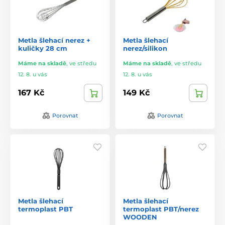
Metla šlehací nerez +
Metla šlehací
kuličky 28 cm
nerez/silikon
Máme na skladě
,
ve středu
Máme na skladě
,
ve středu
12. 8. u vás
12. 8. u vás
167 Kč
149 Kč
Porovnat
Porovnat
Metla šlehací
Metla šlehací
termoplast PBT
termoplast PBT/nerez
WOODEN