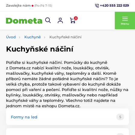
+420 555 222 029
Zavolejte nám
(Po-Pá 7-15)
0
Menu
Úvod
Kuchyně
Kuchyňské náčiní
Kuchyňské náčiní
Pořiďte si kuchyňské náčiní. Pomůcky do kuchyně
z Dometa.cz nabízí kvalitní nože, louskáčky, otvírák,
mašlovačky, kuchyňské váhy, teploměry a další. Kromě
příborů nemáte žádné pořádné kuchyňské náčiní? To je
velká chyba, protože takové vybavení do kuchyně dokáže
pomoci při vaření a pečení. Pořiďte si kvalitní nože, nůžky na
bylinky, louskáčky, otvíráky, mašlovačky nebo například
kuchyňské váhy a teploměry. Všechno totiž najdete na
jednom místě na eshopu Dometa.cz.
Formy na led
5