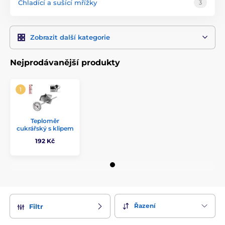
Chladící a sušící mřížky
3
Zobrazit další kategorie
Nejprodávanější produkty
Teploměr
cukrářský s klipem
192 Kč
Řazení
Filtr