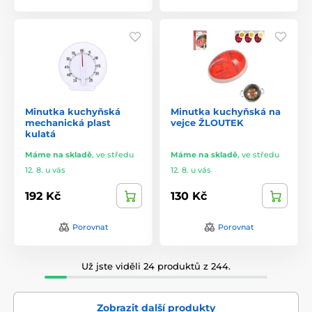
Minutka kuchyňská
Minutka kuchyňská na
mechanická plast
vejce ŽLOUTEK
kulatá
Máme na skladě
,
ve středu
Máme na skladě
,
ve středu
12. 8. u vás
12. 8. u vás
192 Kč
130 Kč
Porovnat
Porovnat
Už jste viděli 24 produktů z 244.
Zobrazit další produkty