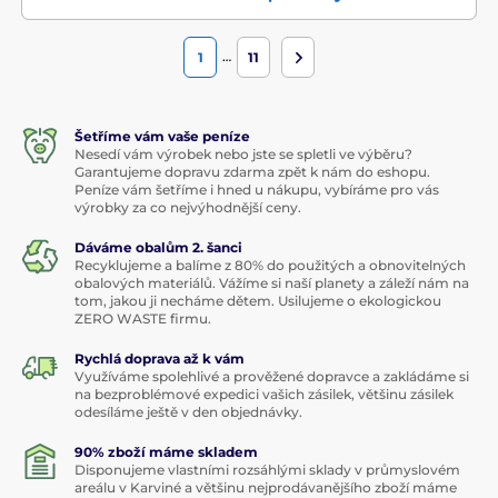
…
1
11
Šetříme vám vaše peníze
Nesedí vám výrobek nebo jste se spletli ve výběru?
Garantujeme dopravu zdarma zpět k nám do eshopu.
Peníze vám šetříme i hned u nákupu, vybíráme pro vás
výrobky za co nejvýhodnější ceny.
Dáváme obalům 2. šanci
Recyklujeme a balíme z 80% do použitých a obnovitelných
obalových materiálů. Vážíme si naší planety a záleží nám na
tom, jakou ji necháme dětem. Usilujeme o ekologickou
ZERO WASTE firmu.
Rychlá doprava až k vám
Využíváme spolehlivé a prověžené dopravce a zakládáme si
na bezproblémové expedici vašich zásilek, většinu zásilek
odesíláme ještě v den objednávky.
90% zboží máme skladem
Disponujeme vlastními rozsáhlými sklady v průmyslovém
areálu v Karviné a většinu nejprodávanějšího zboží máme