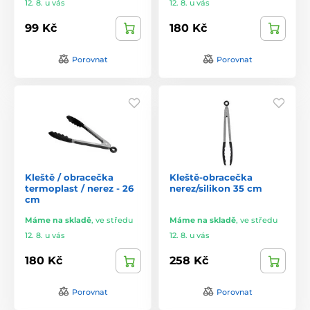
12. 8. u vás
12. 8. u vás
99 Kč
180 Kč
Porovnat
Porovnat
Kleště / obracečka
Kleště-obracečka
termoplast / nerez - 26
nerez/silikon 35 cm
cm
Máme na skladě
,
ve středu
Máme na skladě
,
ve středu
12. 8. u vás
12. 8. u vás
180 Kč
258 Kč
Porovnat
Porovnat