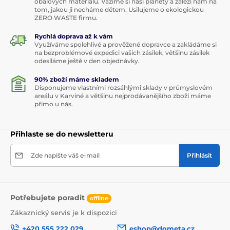
obalových materiálů. Vážíme si naší planety a záleží nám na
tom, jakou ji necháme dětem. Usilujeme o ekologickou
ZERO WASTE firmu.
Rychlá doprava až k vám
Využíváme spolehlivé a prověžené dopravce a zakládáme si
na bezproblémové expedici vašich zásilek, většinu zásilek
odesíláme ještě v den objednávky.
90% zboží máme skladem
Disponujeme vlastními rozsáhlými sklady v průmyslovém
areálu v Karviné a většinu nejprodávanějšího zboží máme
přímo u nás.
Přihlaste se do newsletteru
Zde napište váš e-mail
Přihlásit
Potřebujete poradit
offline
Zákaznický servis je k dispozici
+420 555 222 029
eshop@dometa.cz