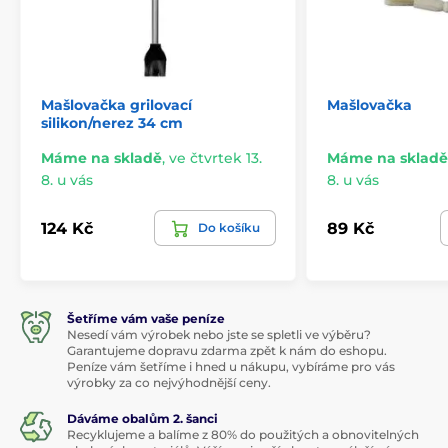
Mašlovačka grilovací
Mašlovačka
silikon/nerez 34 cm
Máme na skladě
,
ve čtvrtek 13.
Máme na skladě
8. u vás
8. u vás
124 Kč
89 Kč
Do košíku
Šetříme vám vaše peníze
Nesedí vám výrobek nebo jste se spletli ve výběru?
Garantujeme dopravu zdarma zpět k nám do eshopu.
Peníze vám šetříme i hned u nákupu, vybíráme pro vás
výrobky za co nejvýhodnější ceny.
Dáváme obalům 2. šanci
Recyklujeme a balíme z 80% do použitých a obnovitelných