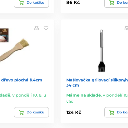
86 Kč
Do košíku
Do ko
 dřevo plochá š.4cm
Mašlovačka grilovací silikon/
34 cm
kladě
,
v pondělí 10. 8. u
Máme na skladě
,
v pondělí 10.
vás
124 Kč
Do košíku
Do ko