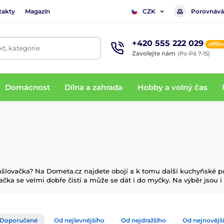
takty
Magazín
Porovnává
CZK
+420 555 222 029
offlin
t, kategorie
Zavolejte nám
(Po-Pá 7-15)
Domácnost
Dílna a zahrada
Hobby a volný čas
lovačka? Na Dometa.cz najdete obojí a k tomu další kuchyňské potř
vačka se velmi dobře čistí a může se dát i do myčky. Na výběr jsou 
Doporučené
Od nejlevnějšího
Od nejdražšího
Od nejnovějš