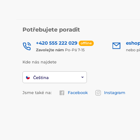
Potřebujete poradit
+420 555 222 029
esho
offline
Zavolejte nám
Po-Pá 7-15
nebo p
Kde nás najdete
Čeština
Jsme také na:
Facebook
Instagram