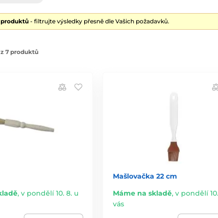
7 produktů
- filtrujte výsledky přesně dle Vašich požadavků.
z 7 produktů
Mašlovačka 22 cm
kladě
,
v pondělí 10. 8. u
Máme na skladě
,
v pondělí 10.
vás