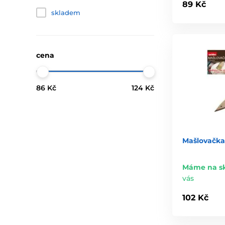
89 Kč
skladem
cena
86 Kč
124 Kč
Mašlovačka
Máme na s
vás
102 Kč