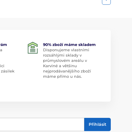
 vám
90% zboží máme skladem
 a
Disponujeme vlastními
rozsáhlými sklady v
průmyslovém areálu v
ici
Karviné a většinu
 zásilek
nejprodávanějšího zboží
máme přímo u nás.
Přihlásit