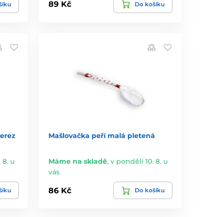
89 Kč
šíku
Do košíku
nerez
Mašlovačka peří malá pletená
 8. u
Máme na skladě
,
v pondělí 10. 8. u
vás
86 Kč
šíku
Do košíku