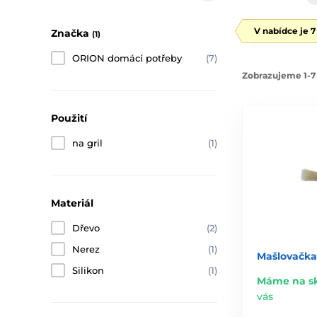
V nabídce je 
Značka
(1)
ORION domácí potřeby
(7)
Zobrazujeme 1-7 
Použití
na gril
(1)
Materiál
Dřevo
(2)
Nerez
(1)
Mašlovačka
Silikon
(1)
Máme na s
vás