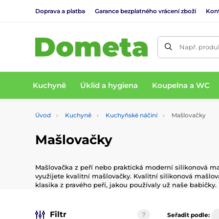
Doprava a platba
Garance bezplatného vrácení zboží
Kon
Např. produk
Kuchyně
Úklid a hygiena
Koupelna a WC
Úvod
Kuchyně
Kuchyňské náčiní
Mašlovačky
Mašlovačky
Mašlovačka z peří nebo praktická moderní silikonová maš
využijete kvalitní mašlovačky. Kvalitní silikonová mašlo
klasika z pravého peří, jakou používaly už naše babičky.
Filtr
7
Seřadit podle: