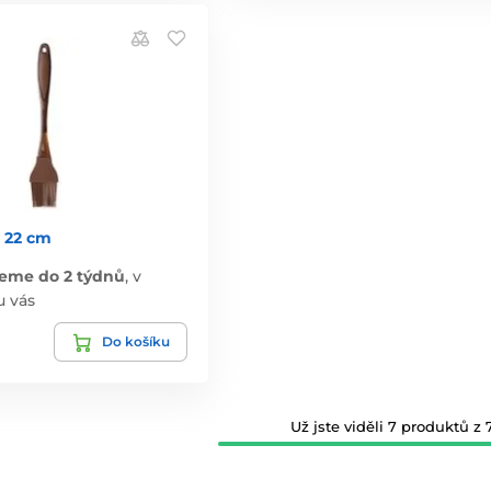
 22 cm
eme do 2 týdnů
,
v
u vás
Do košíku
Už jste viděli 7 produktů z 7