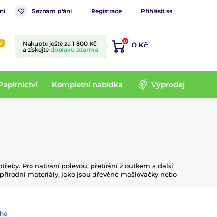
ní
Seznam přání
Registrace
Přihlásit se
0
e
Nakupte ještě za
1 800 Kč
0 Kč
a získejte
dopravu zdarma
Papírnictví
Kompletní nabídka
Výprodej
eby. Pro natírání polevou, přetírání žloutkem a další
i přírodní materiály, jako jsou dřevěné mašlovačky nebo
ího