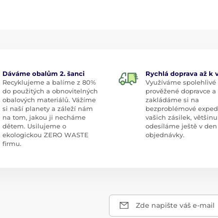
Dáváme obalům 2. šanci
Rychlá doprava až k
Recyklujeme a balíme z 80%
Využíváme spolehlivé
do použitých a obnovitelných
prověžené dopravce a
obalových materiálů. Vážíme
zakládáme si na
si naší planety a záleží nám
bezproblémové exped
na tom, jakou ji necháme
vašich zásilek, většinu
dětem. Usilujeme o
odesíláme ještě v den
ekologickou ZERO WASTE
objednávky.
firmu.
Zde napište váš e-mail