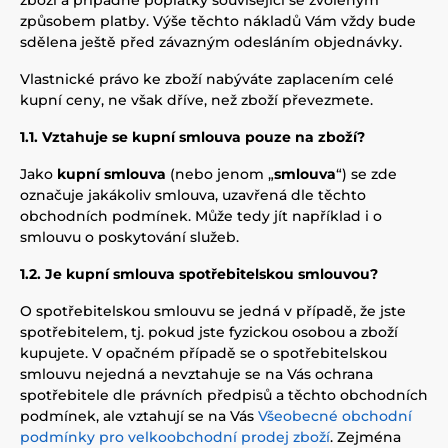
zboží a případné poplatky související se zvoleným
způsobem platby. Výše těchto nákladů Vám vždy bude
sdělena ještě před závazným odesláním objednávky.
Vlastnické právo ke zboží nabýváte zaplacením celé
kupní ceny, ne však dříve, než zboží převezmete.
1.1. Vztahuje se kupní smlouva pouze na zboží?
Jako
kupní smlouva
(nebo jenom „
smlouva
“) se zde
označuje jakákoliv smlouva, uzavřená dle těchto
obchodních podmínek. Může tedy jít například i o
smlouvu o poskytování služeb.
1.2. Je kupní smlouva spotřebitelskou smlouvou?
O spotřebitelskou smlouvu se jedná v případě, že jste
spotřebitelem, tj. pokud jste fyzickou osobou a zboží
kupujete. V opačném případě se o spotřebitelskou
smlouvu nejedná a nevztahuje se na Vás ochrana
spotřebitele dle právních předpisů a těchto obchodních
podmínek, ale vztahují se na Vás
Všeobecné obchodní
podmínky pro velkoobchodní prodej zboží
. Zejména