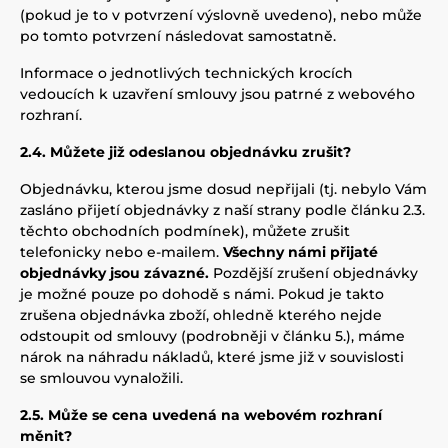
(pokud je to v potvrzení výslovně uvedeno), nebo může
po tomto potvrzení následovat samostatně.
Informace o jednotlivých technických krocích
vedoucích k uzavření smlouvy jsou patrné z webového
rozhraní.
2.4. Můžete již odeslanou objednávku zrušit?
Objednávku, kterou jsme dosud nepřijali (tj. nebylo Vám
zasláno přijetí objednávky z naší strany podle článku 2.3.
těchto obchodních podmínek), můžete zrušit
telefonicky nebo e-mailem.
Všechny námi přijaté
objednávky jsou závazné.
Pozdější zrušení objednávky
je možné pouze po dohodě s námi. Pokud je takto
zrušena objednávka zboží, ohledně kterého nejde
odstoupit od smlouvy (podrobněji v článku 5.), máme
nárok na náhradu nákladů, které jsme již v souvislosti
se smlouvou vynaložili.
2.5. Může se cena uvedená na webovém rozhraní
měnit?