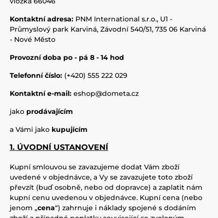
vložka 66046
Kontaktní adresa:
PNM International s.r.o., U1 -
Průmyslový park Karviná, Závodní 540/51, 735 06 Karviná
- Nové Město
Provozní doba po - pá 8 - 14 hod
Telefonní číslo:
(+420) 555 222 029
Kontaktní e-mail:
eshop@dometa.cz
jako
prodávajícím
a Vámi jako
kupujícím
1. ÚVODNÍ USTANOVENÍ
Kupní smlouvou se zavazujeme dodat Vám zboží
uvedené v objednávce, a Vy se zavazujete toto zboží
převzít (buď osobně, nebo od dopravce) a zaplatit nám
kupní cenu uvedenou v objednávce. Kupní cena (nebo
jenom „
cena
“) zahrnuje i náklady spojené s dodáním