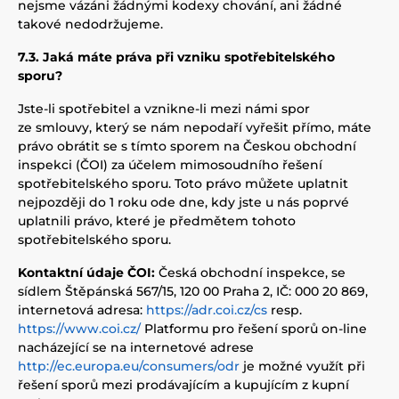
nejsme vázáni žádnými kodexy chování, ani žádné
takové nedodržujeme.
7.3. Jaká máte práva při vzniku spotřebitelského
sporu?
Jste-li spotřebitel a vznikne-li mezi námi spor
ze smlouvy, který se nám nepodaří vyřešit přímo, máte
právo obrátit se s tímto sporem na Českou obchodní
inspekci (ČOI) za účelem mimosoudního řešení
spotřebitelského sporu. Toto právo můžete uplatnit
nejpozději do 1 roku ode dne, kdy jste u nás poprvé
uplatnili právo, které je předmětem tohoto
spotřebitelského sporu.
Kontaktní údaje ČOI:
Česká obchodní inspekce, se
sídlem Štěpánská 567/15, 120 00 Praha 2, IČ: 000 20 869,
internetová adresa:
https://adr.coi.cz/cs
resp.
https://www.coi.cz/
Platformu pro řešení sporů on-line
nacházející se na internetové adrese
http://ec.europa.eu/consumers/odr
je možné využít při
řešení sporů mezi prodávajícím a kupujícím z kupní