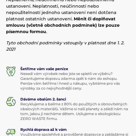
ustanovení. Neplatností, neúčinností nebo
nepoužitelností jednoho ustanovení není dotčena
platnost ostatních ustanovení.
Měnit či doplňovat
smlouvu (včetně obchodních podmínek) lze pouze
písemnou formou
.
Tyto obchodní podmínky vstoupily v platnost dne 1. 2.
2021
Šetříme vám vaše peníze
Nesedí vám výrobek nebo jste se spletli ve výběru?
Garantujeme dopravu zdarma zpět k nám do eshopu.
Peníze vám šetříme i hned u nákupu, vybíráme pro vás
výrobky za co nejvýhodnější ceny.
Dáváme obalům 2. šanci
Recyklujeme a balíme z 80% do použitých a obnovitelných
obalových materiálů. Vážíme si naší planety a záleží nám na
tom, jakou ji necháme dětem. Usilujeme o ekologickou
ZERO WASTE firmu.
Rychlá doprava až k vám
Využíváme spolehlivé a prověžené dopravce a zakládáme si