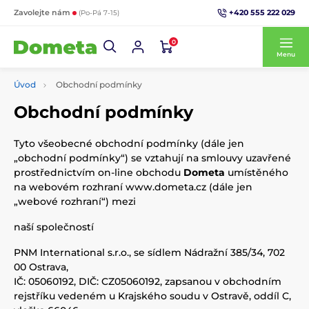
+420 555 222 029
Zavolejte nám
(Po-Pá 7-15)
0
Menu
Úvod
Obchodní podmínky
Obchodní podmínky
Tyto všeobecné obchodní podmínky (dále jen
„obchodní podmínky“) se vztahují na smlouvy uzavřené
prostřednictvím on-line obchodu
Dometa
umístěného
na webovém rozhraní www.dometa.cz (dále jen
„webové rozhraní“) mezi
naší společností
PNM International s.r.o., se sídlem Nádražní 385/34, 702
00 Ostrava,
IČ: 05060192, DIČ: CZ05060192, zapsanou v obchodním
rejstříku vedeném u Krajského soudu v Ostravě, oddíl C,