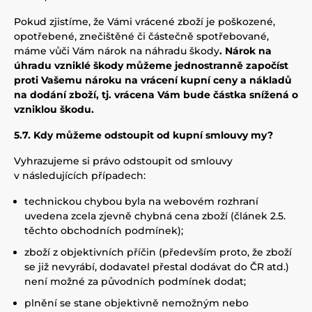
Pokud zjistíme, že Vámi vrácené zboží je poškozené,
opotřebené, znečištěné či částečně spotřebované,
máme vůči Vám nárok na náhradu škody
. Nárok na
úhradu vzniklé škody můžeme jednostranně započíst
proti Vašemu nároku na vrácení kupní ceny a nákladů
na dodání zboží, tj. vrácena Vám bude částka snížená o
vzniklou škodu.
5.7. Kdy můžeme odstoupit od kupní smlouvy my?
Vyhrazujeme si právo odstoupit od smlouvy
v následujících případech:
technickou chybou byla na webovém rozhraní
uvedena zcela zjevně chybná cena zboží (článek 2.5.
těchto obchodních podmínek);
zboží z objektivních příčin (především proto, že zboží
se již nevyrábí, dodavatel přestal dodávat do ČR atd.)
není možné za původních podmínek dodat;
plnění se stane objektivně nemožným nebo