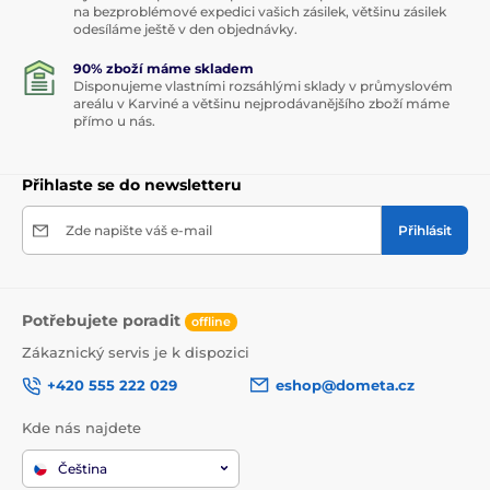
na bezproblémové expedici vašich zásilek, většinu zásilek
odesíláme ještě v den objednávky.
90% zboží máme skladem
Disponujeme vlastními rozsáhlými sklady v průmyslovém
areálu v Karviné a většinu nejprodávanějšího zboží máme
přímo u nás.
Přihlaste se do newsletteru
Zde napište váš e-mail
Přihlásit
Potřebujete poradit
offline
Zákaznický servis je k dispozici
+420 555 222 029
eshop@dometa.cz
Kde nás najdete
Čeština