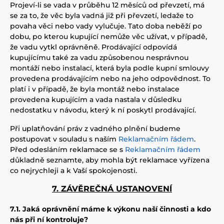
Projeví-li se vada v průběhu 12 měsíců od převzetí, má
se za to, že věc byla vadná již při převzetí, ledaže to
povaha věci nebo vady vylučuje. Tato doba neběží po
dobu, po kterou kupující nemůže věc užívat, v případě,
že vadu vytkl oprávněně. Prodávající odpovídá
kupujícímu také za vadu způsobenou nesprávnou
montáží nebo instalací, která byla podle kupní smlouvy
provedena prodávajícím nebo na jeho odpovědnost. To
platí i v případě, že byla montáž nebo instalace
provedena kupujícím a vada nastala v důsledku
nedostatku v návodu, který k ní poskytl prodávající.
Při uplatňování práv z vadného plnění budeme
postupovat v souladu s naším
Reklamačním řádem
.
Před odesláním reklamace se s
Reklamačním řádem
důkladně seznamte, aby mohla být reklamace vyřízena
co nejrychleji a k Vaší spokojenosti.
7. ZÁVĚREČNÁ USTANOVENÍ
7.1. Jaká oprávnění máme k výkonu naší činnosti a kdo
nás při ní kontroluje?