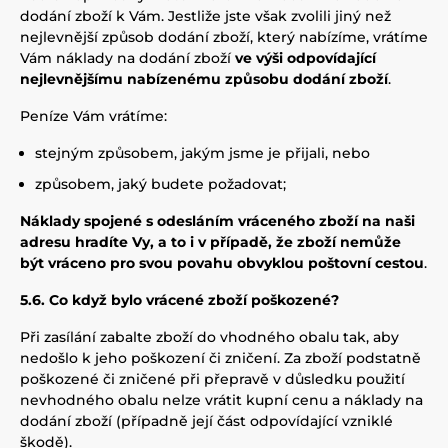
dodání zboží k Vám. Jestliže jste však zvolili jiný než
nejlevnější způsob dodání zboží, který nabízíme, vrátíme
Vám náklady na dodání zboží
ve výši odpovídající
nejlevnějšímu nabízenému způsobu dodání zboží
.
Peníze Vám vrátíme:
stejným způsobem, jakým jsme je přijali, nebo
způsobem, jaký budete požadovat;
Náklady spojené s odesláním vráceného zboží na naši
adresu
hradíte Vy, a to i v případě, že zboží nemůže
být vráceno pro svou povahu obvyklou poštovní cestou
.
5.6. Co když bylo vrácené zboží poškozené?
Při zasílání zabalte zboží do vhodného obalu tak, aby
nedošlo k jeho poškození či zničení. Za zboží podstatně
poškozené či zničené při přepravě v důsledku použití
nevhodného obalu nelze vrátit kupní cenu a náklady na
dodání zboží (případně její část odpovídající vzniklé
škodě).