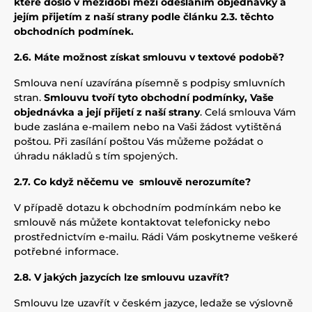
které došlo v mezidobí mezi odesláním objednávky a
jejím přijetím z naší strany podle článku 2.3. těchto
obchodních podmínek.
2.6. Máte možnost získat smlouvu v textové podobě?
Smlouva není uzavírána písemně s podpisy smluvních
stran.
Smlouvu tvoří tyto obchodní podmínky, Vaše
objednávka a její přijetí z naší strany
. Celá smlouva Vám
bude zaslána e-mailem nebo na Vaši žádost vytištěná
poštou. Při zasílání poštou Vás můžeme požádat o
úhradu nákladů s tím spojených.
2.7. Co když něčemu ve smlouvě nerozumíte?
V případě dotazu k obchodním podmínkám nebo ke
smlouvě nás můžete kontaktovat telefonicky nebo
prostřednictvím e-mailu. Rádi Vám poskytneme veškeré
potřebné informace.
2.8. V jakých jazycích lze smlouvu uzavřít?
Smlouvu lze uzavřít v českém jazyce, ledaže se výslovně