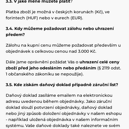
3.3. V jaké měně můžete platit
?
Platba zboží je možná v českých korunách (Kč), ve
forintech (HUF) nebo v eurech (EUR).
3.4. Kdy můžeme požadovat zálohu nebo uhrazení
předem?
Zálohu na kupní cenu můžeme požadovat především u
objednávek s celkovou cenou nad 3.000 Kč.
Dále jsme oprávněni požádat Vás o
uhrazení celé ceny
zboží před jeho odesláním nebo předáním
(§ 2119 odst.
1 občanského zákoníku se nepoužije).
3.5. Kde získám daňový doklad případně záruční list?
Daňový doklad zasíláme emailem na elektronickou
adresu uvedenou během objednávky. Jako záruční
doklad slouží potvrzení objednávky, daňový doklad
nebo jiný způsob doložení objednávky v našem eshopu
- například uložená objednávka v našem informačním
systému. Vaše daňové doklady také naleznete ve svém