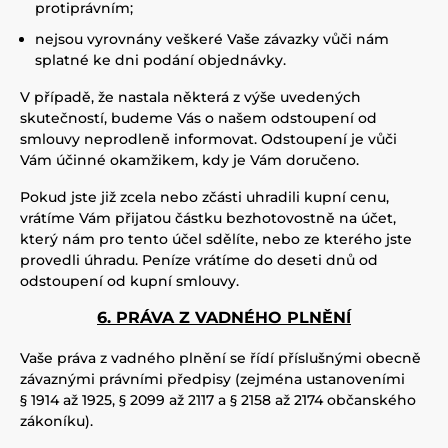
protiprávním;
nejsou vyrovnány veškeré Vaše závazky vůči nám
splatné ke dni podání objednávky.
V případě, že nastala některá z výše uvedených
skutečností, budeme Vás o našem odstoupení od
smlouvy neprodleně informovat. Odstoupení je vůči
Vám účinné okamžikem, kdy je Vám doručeno.
Pokud jste již zcela nebo zčásti uhradili kupní cenu,
vrátíme Vám přijatou částku bezhotovostně na účet,
který nám pro tento účel sdělíte, nebo ze kterého jste
provedli úhradu. Peníze vrátíme do deseti dnů od
odstoupení od kupní smlouvy.
6. PRÁVA Z VADNÉHO PLNĚNÍ
Vaše práva z vadného plnění se řídí příslušnými obecně
závaznými právními předpisy (zejména ustanoveními
§ 1914 až 1925, § 2099 až 2117 a § 2158 až 2174 občanského
zákoníku).