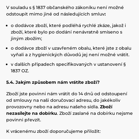
V souladu s § 1837 občanského zákoníku není možné
odstoupit mimo jiné od následujících smluv
:
o dodávce zboží, které podléhá rychlé zkáze, jakož i
zboží, které bylo po dodání nenávratně smíseno s
jiným zbožím;
o dodávce zboží v uzavřeném obalu, které jste z obalu
vyňali a z hygienických důvodů jej není možné vrátit.
v dalších případech specifikovaných v ustanovení §
1837 OZ.
5.4. Jakým způsobem nám vrátíte zboží?
Zboží jste povinni nám vrátit do 14 dnů od odstoupení
od smlouvy na naši doručovací adresu, do jakékoliv
provozovny nebo na adresu našeho sídla.
Zboží
nezasílejte na dobírku
. Zboží zaslané na dobírku nejsme
povinni převzít.
K vrácenému zboží doporučujeme přiložit: