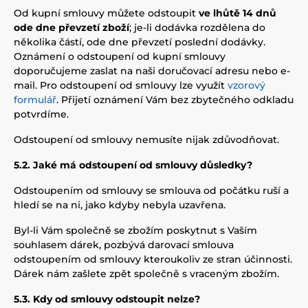
Od kupní smlouvy můžete odstoupit
ve lhůtě 14 dnů
ode dne převzetí zboží
; je-li dodávka rozdělena do
několika částí, ode dne převzetí poslední dodávky.
Oznámení o odstoupení od kupní smlouvy
doporučujeme zaslat na naši doručovací adresu nebo e-
mail. Pro odstoupení od smlouvy lze využít
vzorový
formulář
. Přijetí oznámení Vám bez zbytečného odkladu
potvrdíme.
Odstoupení od smlouvy nemusíte nijak zdůvodňovat.
5.2. Jaké má odstoupení od smlouvy důsledky?
Odstoupením od smlouvy se smlouva od počátku ruší a
hledí se na ni, jako kdyby nebyla uzavřena.
Byl-li Vám společně se zbožím poskytnut s Vaším
souhlasem dárek, pozbývá darovací smlouva
odstoupením od smlouvy kteroukoliv ze stran účinnosti.
Dárek nám zašlete zpět společně s vraceným zbožím.
5.3. Kdy od smlouvy odstoupit nelze?