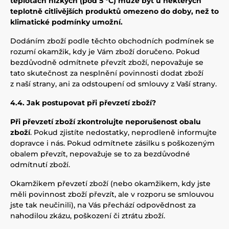
teplotách nízkých (pod 5 °C) může být u některých
teplotně citlivějších produktů omezeno do doby, než to
klimatické podmínky umožní.
Dodáním zboží podle těchto obchodních podmínek se
rozumí okamžik, kdy je Vám zboží doručeno. Pokud
bezdůvodně odmítnete převzít zboží, nepovažuje se
tato skutečnost za nesplnění povinnosti dodat zboží
z naší strany, ani za odstoupení od smlouvy z Vaší strany.
4.4. Jak postupovat při převzetí zboží?
Při převzetí zboží zkontrolujte neporušenost obalu
zboží
. Pokud zjistíte nedostatky, neprodleně informujte
dopravce i nás. Pokud odmítnete zásilku s poškozeným
obalem převzít, nepovažuje se to za bezdůvodné
odmítnutí zboží.
Okamžikem převzetí zboží (nebo okamžikem, kdy jste
měli povinnost zboží převzít, ale v rozporu se smlouvou
jste tak neučinili), na Vás přechází odpovědnost za
nahodilou zkázu, poškození či ztrátu zboží.