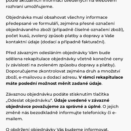
podle aktuálních informací uvedených na webovém
rozhraní umožňujeme.
Objednávka musí obsahovat všechny informace
předepsané ve formuláři, zejména přesné označení
objednávaného zboží (případně číselné označení zboží),
počet kusů, zvolený způsob platby a dopravy a Vaše
kontaktní údaje (dodací a případně fakturační).
Před závazným odesláním objednávky Vám bude
sdělena rekapitulace objednávky včetně konečné ceny
(v závislosti na zvoleném způsobu dopravy a platby).
Doporučujeme zkontrolovat zejména druh a množství
zboží, e-mailovou a dodací adresu.
V rámci rekapitulace
máte poslední možnost měnit zadané údaje
.
Závaznou objednávku podáte stisknutím tlačítka
„Odeslat objednávku“.
Údaje uvedené v závazné
objednávce považujeme za správné a úplné
. O jejich
změně nás bezodkladně informujte telefonicky či e-
mailem.
O obdržení objednávky Vás budeme informovat.