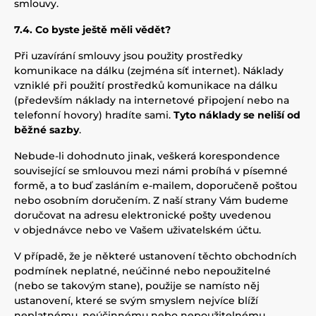
smlouvy.
7.4. Co byste ještě měli vědět?
Při uzavírání smlouvy jsou použity prostředky
komunikace na dálku (zejména síť internet). Náklady
vzniklé při použití prostředků komunikace na dálku
(především náklady na internetové připojení nebo na
telefonní hovory) hradíte sami.
Tyto náklady se neliší od
běžné sazby
.
Nebude-li dohodnuto jinak, veškerá korespondence
související se smlouvou mezi námi probíhá v písemné
formě, a to buď zasláním e-mailem, doporučeně poštou
nebo osobním doručením. Z naší strany Vám budeme
doručovat na adresu elektronické pošty uvedenou
v objednávce nebo ve Vašem uživatelském účtu.
V případě, že je některé ustanovení těchto obchodních
podmínek neplatné, neúčinné nebo nepoužitelné
(nebo se takovým stane), použije se namísto něj
ustanovení, které se svým smyslem nejvíce blíží
neplatnému, neúčinnému nebo nepoužitelnému