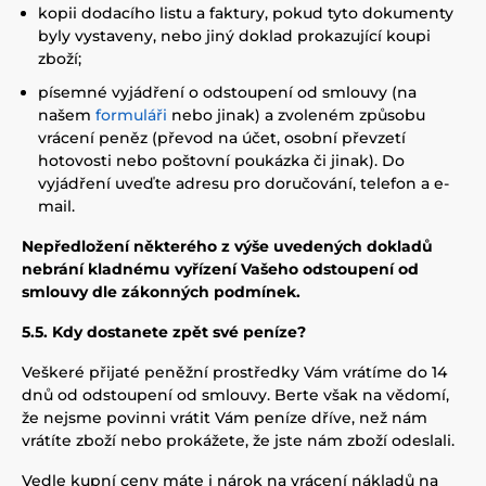
kopii dodacího listu a faktury, pokud tyto dokumenty
byly vystaveny, nebo jiný doklad prokazující koupi
zboží;
písemné vyjádření o odstoupení od smlouvy (na
našem
formuláři
nebo jinak) a zvoleném způsobu
vrácení peněz (převod na účet, osobní převzetí
hotovosti nebo poštovní poukázka či jinak). Do
vyjádření uveďte adresu pro doručování, telefon a e-
mail.
Nepředložení některého z výše uvedených dokladů
nebrání kladnému vyřízení Vašeho odstoupení od
smlouvy dle zákonných podmínek.
5.5. Kdy dostanete zpět své peníze?
Veškeré přijaté peněžní prostředky Vám vrátíme do 14
dnů od odstoupení od smlouvy. Berte však na vědomí,
že nejsme povinni vrátit Vám peníze dříve, než nám
vrátíte zboží nebo prokážete, že jste nám zboží odeslali.
Vedle kupní ceny máte i nárok na vrácení nákladů na