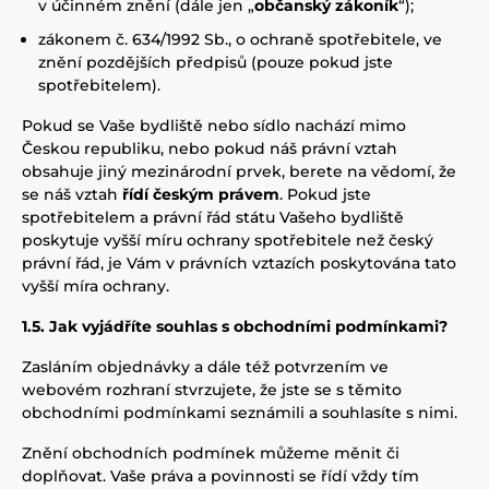
v účinném znění (dále jen „
občanský zákoník
“);
zákonem č. 634/1992 Sb., o ochraně spotřebitele, ve
znění pozdějších předpisů (pouze pokud jste
spotřebitelem).
Pokud se Vaše bydliště nebo sídlo nachází mimo
Českou republiku, nebo pokud náš právní vztah
obsahuje jiný mezinárodní prvek, berete na vědomí, že
se náš vztah
řídí českým právem
. Pokud jste
spotřebitelem a právní řád státu Vašeho bydliště
poskytuje vyšší míru ochrany spotřebitele než český
právní řád, je Vám v právních vztazích poskytována tato
vyšší míra ochrany.
1.5. Jak vyjádříte souhlas s obchodními podmínkami?
Zasláním objednávky a dále též potvrzením ve
webovém rozhraní stvrzujete, že jste se s těmito
obchodními podmínkami seznámili a souhlasíte s nimi.
Znění obchodních podmínek můžeme měnit či
doplňovat. Vaše práva a povinnosti se řídí vždy tím