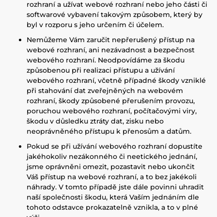
rozhraní a užívat webové rozhraní nebo jeho části či
softwarové vybavení takovým způsobem, který by
byl v rozporu s jeho určením či účelem.
Nemůžeme Vám zaručit nepřerušený přístup na
webové rozhraní, ani nezávadnost a bezpečnost
webového rozhraní. Neodpovídáme za škodu
způsobenou při realizaci přístupu a užívání
webového rozhraní, včetně případné škody vzniklé
při stahování dat zveřejněných na webovém
rozhraní, škody způsobené přerušením provozu,
poruchou webového rozhraní, počítačovými viry,
škodu v důsledku ztráty dat, zisku nebo
neoprávněného přístupu k přenosům a datům.
Pokud se při užívání webového rozhraní dopustíte
jakéhokoliv nezákonného či neetického jednání,
jsme oprávněni omezit, pozastavit nebo ukončit
Váš přístup na webové rozhraní, a to bez jakékoli
náhrady. V tomto případě jste dále povinni uhradit
naší společnosti škodu, která Vaším jednáním dle
tohoto odstavce prokazatelně vznikla, a to v plné