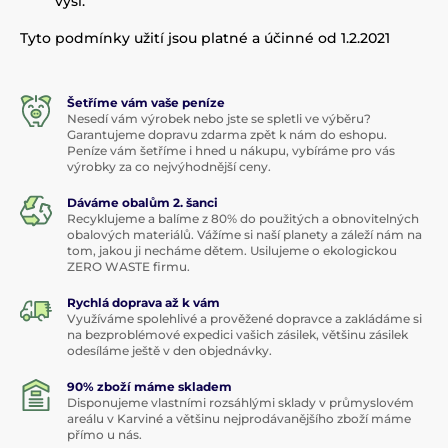
výši.
Tyto podmínky užití jsou platné a účinné od 1.2.2021
Šetříme vám vaše peníze
Nesedí vám výrobek nebo jste se spletli ve výběru?
Garantujeme dopravu zdarma zpět k nám do eshopu.
Peníze vám šetříme i hned u nákupu, vybíráme pro vás
výrobky za co nejvýhodnější ceny.
Dáváme obalům 2. šanci
Recyklujeme a balíme z 80% do použitých a obnovitelných
obalových materiálů. Vážíme si naší planety a záleží nám na
tom, jakou ji necháme dětem. Usilujeme o ekologickou
ZERO WASTE firmu.
Rychlá doprava až k vám
Využíváme spolehlivé a prověžené dopravce a zakládáme si
na bezproblémové expedici vašich zásilek, většinu zásilek
odesíláme ještě v den objednávky.
90% zboží máme skladem
Disponujeme vlastními rozsáhlými sklady v průmyslovém
areálu v Karviné a většinu nejprodávanějšího zboží máme
přímo u nás.