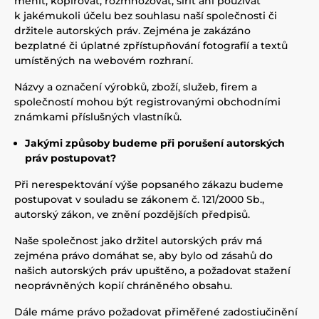
měnit, kopírovat, rozmnožovat, šířit ani používat
k jakémukoli účelu bez souhlasu naší společnosti či
držitele autorských práv. Zejména je zakázáno
bezplatné či úplatné zpřístupňování fotografií a textů
umístěných na webovém rozhraní.
Názvy a označení výrobků, zboží, služeb, firem a
společností mohou být registrovanými obchodními
známkami příslušných vlastníků.
Jakými způsoby budeme při porušení autorských
práv postupovat?
Při nerespektování výše popsaného zákazu budeme
postupovat v souladu se zákonem č. 121/2000 Sb.,
autorský zákon, ve znění pozdějších předpisů.
Naše společnost jako držitel autorských práv má
zejména právo domáhat se, aby bylo od zásahů do
našich autorských práv upuštěno, a požadovat stažení
neoprávněných kopií chráněného obsahu.
Dále máme právo požadovat přiměřené zadostiučinění