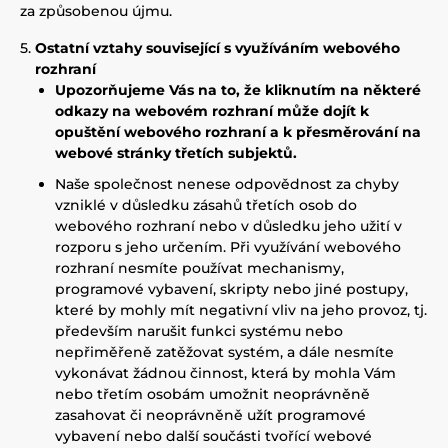
za způsobenou újmu.
Ostatní vztahy související s využíváním webového
rozhraní
Upozorňujeme Vás na to, že kliknutím na některé
odkazy na webovém rozhraní může dojít k
opuštění webového rozhraní a k přesměrování na
webové stránky třetích subjektů.
Naše společnost nenese odpovědnost za chyby
vzniklé v důsledku zásahů třetích osob do
webového rozhraní nebo v důsledku jeho užití v
rozporu s jeho určením. Při využívání webového
rozhraní nesmíte používat mechanismy,
programové vybavení, skripty nebo jiné postupy,
které by mohly mít negativní vliv na jeho provoz, tj.
především narušit funkci systému nebo
nepřiměřeně zatěžovat systém, a dále nesmíte
vykonávat žádnou činnost, která by mohla Vám
nebo třetím osobám umožnit neoprávněně
zasahovat či neoprávněně užít programové
vybavení nebo další součásti tvořící webové