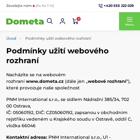
+420 555 222 029
Zavolejte nám
(Po-Pá 7-15)
0
Menu
Úvod
Podmínky užití webového rozhraní
Podmínky užití webového
rozhraní
Nacházíte se na webovém
rozhraní
www.dometa.cz
(dále jen „
webové rozhraní
“),
které provozuje naše společnost
PNM International s.r.o., se sídlem Nádražní 385/34, 702
00 Ostrava,
IČ: 05060192, DIČ: CZ05060192, zapsanou v obchodním
rejstříku vedeném u Krajského soudu v Ostravě, oddíl C,
vložka 66046
Kontaktní adresa:
PNM International s.r.o., U1 -