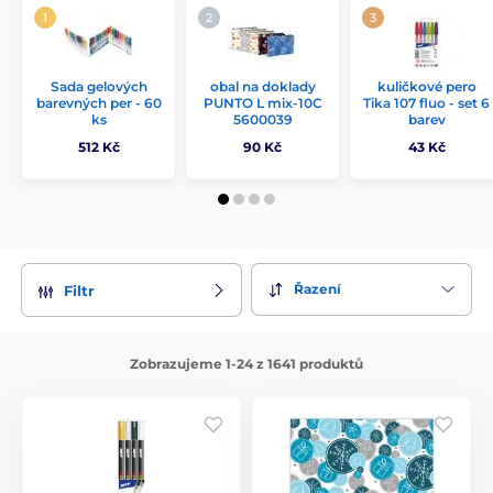
Sada gelových
obal na doklady
kuličkové pero
barevných per - 60
PUNTO L mix-10C
Tika 107 fluo - set 6
ks
5600039
barev
512 Kč
90 Kč
43 Kč
Řazení
Filtr
Zobrazujeme 1-24 z 1641 produktů