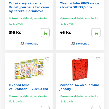
Odrážkový zápisník
Okenní fólie 6865 srdce
Bullet journal s tečkami
z květů 30x33,5 cm
by Tereza Floriánová
Máme na skladě
,
ve středu
Máme na skladě
,
ve středu
12. 8. u vás
12. 8. u vás
316 Kč
46 Kč
Porovnat
Porovnat
Okenní fólie
Pořadač A4 4kr. lamino
velikonoční - 20x30 cm
jahody
Máme na skladě
,
ve středu
Máme na skladě
,
ve středu
12. 8. u vás
12. 8. u vás