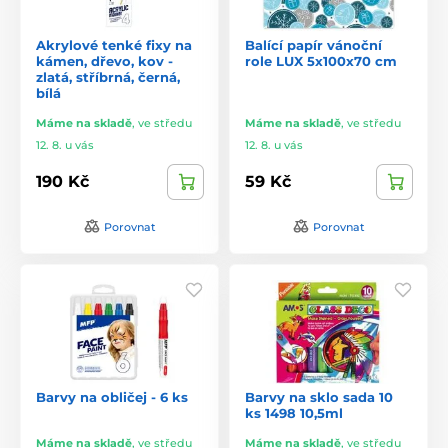
Akrylové tenké fixy na
Balící papír vánoční
kámen, dřevo, kov -
role LUX 5x100x70 cm
zlatá, stříbrná, černá,
bílá
Máme na skladě
,
ve středu
Máme na skladě
,
ve středu
12. 8. u vás
12. 8. u vás
190 Kč
59 Kč
Porovnat
Porovnat
Barvy na obličej - 6 ks
Barvy na sklo sada 10
ks 1498 10,5ml
Máme na skladě
,
ve středu
Máme na skladě
,
ve středu