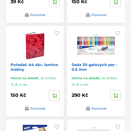
39 Kč
150 Kč
Porovnat
Porovnat
Pořadač A4 4kr. lamino
Sada 30 gelových per -
maliny
0.5 mm
Máme na skladě
,
ve středu
Máme na skladě
,
ve středu
12. 8. u vás
12. 8. u vás
150 Kč
290 Kč
Porovnat
Porovnat