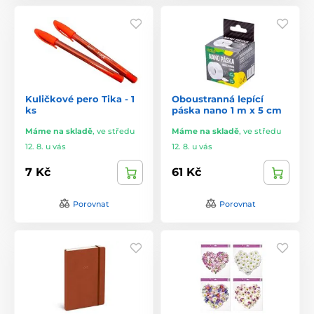
Kuličkové pero Tika - 1
Oboustranná lepící
ks
páska nano 1 m x 5 cm
Máme na skladě
,
ve středu
Máme na skladě
,
ve středu
12. 8. u vás
12. 8. u vás
7 Kč
61 Kč
Porovnat
Porovnat