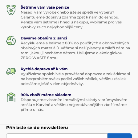
Šetříme vám vaše peníze
Nesedí vám výrobek nebo jste se spletli ve výběru?
Garantujeme dopravu zdarma zpět k nám do eshopu.
Peníze vám šetříme i hned u nákupu, vybíráme pro vás
výrobky za co nejvýhodnější ceny.
Dáváme obalům 2. šanci
Recyklujeme a balíme z 80% do použitých a obnovitelných
obalových materiálů. Vážíme si naší planety a záleží nám na
tom, jakou ji necháme dětem. Usilujeme o ekologickou
ZERO WASTE firmu.
Rychlá doprava až k vám
Využíváme spolehlivé a prověžené dopravce a zakládáme si
na bezproblémové expedici vašich zásilek, většinu zásilek
odesíláme ještě v den objednávky.
90% zboží máme skladem
Disponujeme vlastními rozsáhlými sklady v průmyslovém
areálu v Karviné a většinu nejprodávanějšího zboží máme
přímo u nás.
Přihlaste se do newsletteru