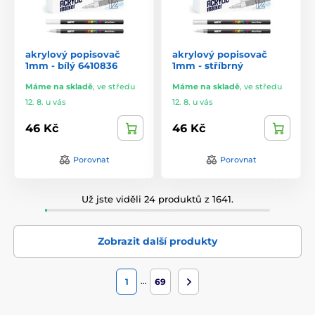
akrylový popisovač
akrylový popisovač
1mm - bílý 6410836
1mm - stříbrný
Máme na skladě
,
ve středu
Máme na skladě
,
ve středu
12. 8. u vás
12. 8. u vás
46 Kč
46 Kč
Porovnat
Porovnat
Už jste viděli 24 produktů z 1641.
Zobrazit další produkty
…
1
69