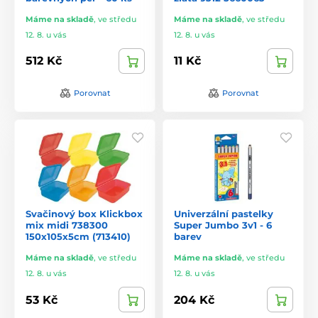
Máme na skladě
,
ve středu
Máme na skladě
,
ve středu
12. 8. u vás
12. 8. u vás
512 Kč
11 Kč
Porovnat
Porovnat
Svačinový box Klickbox
Univerzální pastelky
mix midi 738300
Super Jumbo 3v1 - 6
150x105x5cm (713410)
barev
Máme na skladě
,
ve středu
Máme na skladě
,
ve středu
12. 8. u vás
12. 8. u vás
53 Kč
204 Kč