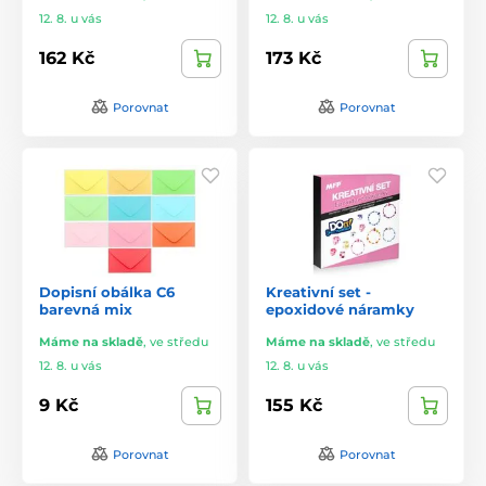
12. 8. u vás
12. 8. u vás
162 Kč
173 Kč
Porovnat
Porovnat
Dopisní obálka C6
Kreativní set -
barevná mix
epoxidové náramky
Máme na skladě
,
ve středu
Máme na skladě
,
ve středu
12. 8. u vás
12. 8. u vás
9 Kč
155 Kč
Porovnat
Porovnat