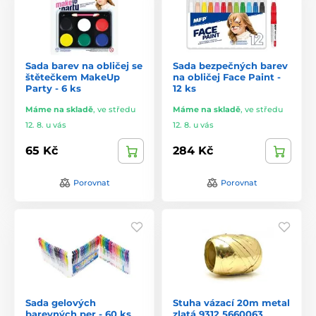
Sada barev na obličej se
Sada bezpečných barev
štětečkem MakeUp
na obličej Face Paint -
Party - 6 ks
12 ks
Máme na skladě
,
ve středu
Máme na skladě
,
ve středu
12. 8. u vás
12. 8. u vás
65 Kč
284 Kč
Porovnat
Porovnat
Sada gelových
Stuha vázací 20m metal
barevných per - 60 ks
zlatá 9312 5660063