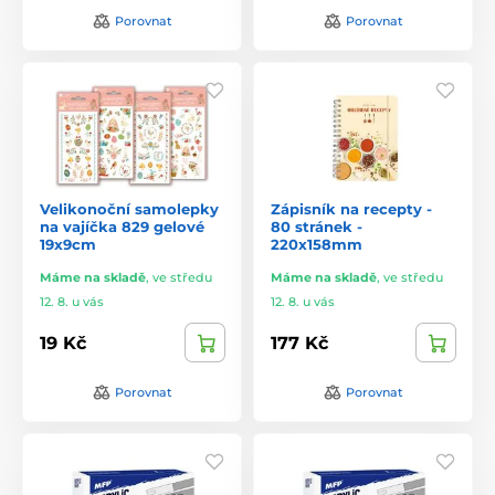
Porovnat
Porovnat
Velikonoční samolepky
Zápisník na recepty -
na vajíčka 829 gelové
80 stránek -
19x9cm
220x158mm
Máme na skladě
,
ve středu
Máme na skladě
,
ve středu
12. 8. u vás
12. 8. u vás
19 Kč
177 Kč
Porovnat
Porovnat