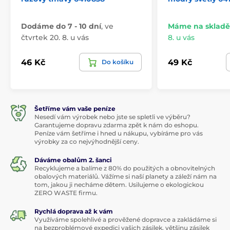
Dodáme do 7 - 10 dní
,
ve
Máme na skladě
čtvrtek 20. 8. u vás
8. u vás
46 Kč
49 Kč
Do košíku
Šetříme vám vaše peníze
Nesedí vám výrobek nebo jste se spletli ve výběru?
Garantujeme dopravu zdarma zpět k nám do eshopu.
Peníze vám šetříme i hned u nákupu, vybíráme pro vás
výrobky za co nejvýhodnější ceny.
Dáváme obalům 2. šanci
Recyklujeme a balíme z 80% do použitých a obnovitelných
obalových materiálů. Vážíme si naší planety a záleží nám na
tom, jakou ji necháme dětem. Usilujeme o ekologickou
ZERO WASTE firmu.
Rychlá doprava až k vám
Využíváme spolehlivé a prověžené dopravce a zakládáme si
na bezproblémové expedici vašich zásilek, většinu zásilek