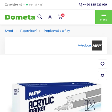
+420 555 222 029
Zavolejte nám
(Po-Pá 7-15)
0
Menu
Úvod
Papírnictví
Popisovače a fixy
Výrobce