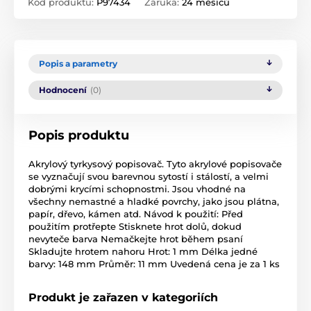
Kód produktu:
P97434
Záruka:
24 měsíců
Popis a parametry
Hodnocení
(0)
Popis produktu
Akrylový tyrkysový popisovač. Tyto akrylové popisovače
se vyznačují svou barevnou sytostí i stálostí, a velmi
dobrými krycími schopnostmi. Jsou vhodné na
všechny nemastné a hladké povrchy, jako jsou plátna,
papír, dřevo, kámen atd. Návod k použití: Před
použitím protřepte Stisknete hrot dolů, dokud
nevyteče barva Nemačkejte hrot během psaní
Skladujte hrotem nahoru Hrot: 1 mm Délka jedné
barvy: 148 mm Průměr: 11 mm Uvedená cena je za 1 ks
Produkt je zařazen v kategoriích