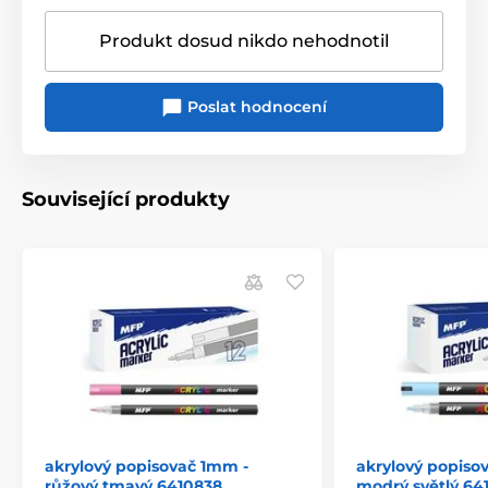
Produkt dosud nikdo nehodnotil
Poslat hodnocení
Související produkty
akrylový popisovač 1mm -
akrylový popiso
růžový tmavý 6410838
modrý světlý 64