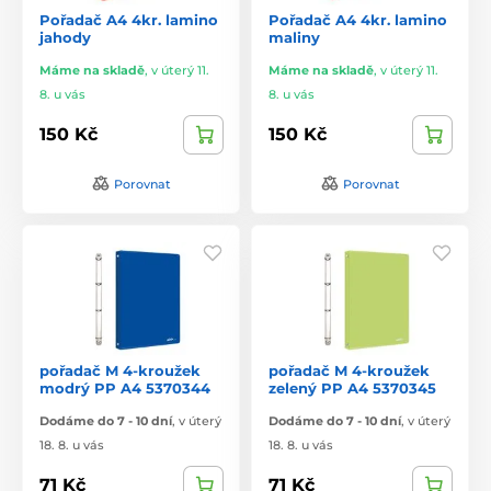
Pořadač A4 4kr. lamino
Pořadač A4 4kr. lamino
jahody
maliny
Máme na skladě
,
v úterý 11.
Máme na skladě
,
v úterý 11.
8. u vás
8. u vás
150 Kč
150 Kč
Porovnat
Porovnat
pořadač M 4-kroužek
pořadač M 4-kroužek
modrý PP A4 5370344
zelený PP A4 5370345
Dodáme do 7 - 10 dní
,
v úterý
Dodáme do 7 - 10 dní
,
v úterý
18. 8. u vás
18. 8. u vás
71 Kč
71 Kč