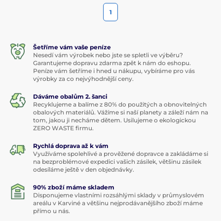
1
Šetříme vám vaše peníze
Nesedí vám výrobek nebo jste se spletli ve výběru?
Garantujeme dopravu zdarma zpět k nám do eshopu.
Peníze vám šetříme i hned u nákupu, vybíráme pro vás
výrobky za co nejvýhodnější ceny.
Dáváme obalům 2. šanci
Recyklujeme a balíme z 80% do použitých a obnovitelných
obalových materiálů. Vážíme si naší planety a záleží nám na
tom, jakou ji necháme dětem. Usilujeme o ekologickou
ZERO WASTE firmu.
Rychlá doprava až k vám
Využíváme spolehlivé a prověžené dopravce a zakládáme si
na bezproblémové expedici vašich zásilek, většinu zásilek
odesíláme ještě v den objednávky.
90% zboží máme skladem
Disponujeme vlastními rozsáhlými sklady v průmyslovém
areálu v Karviné a většinu nejprodávanějšího zboží máme
přímo u nás.