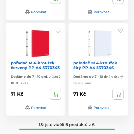
Porovnat
Porovnat
pořadač M 4-kroužek
pořadač M 4-kroužek
červený PP A4 5370343
čirý PP A4 5370346
Dodáme do 7 - 10 dní
,
v úterý
Dodáme do 7 - 10 dní
,
v úterý
18. 8. u vás
18. 8. u vás
71 Kč
71 Kč
Porovnat
Porovnat
Už jste viděli 6 produktů z 6.