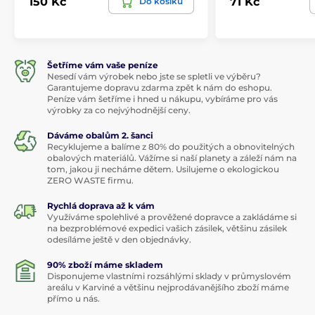
150 Kč
71 Kč
Do košíku
Šetříme vám vaše peníze
Nesedí vám výrobek nebo jste se spletli ve výběru?
Garantujeme dopravu zdarma zpět k nám do eshopu.
Peníze vám šetříme i hned u nákupu, vybíráme pro vás
výrobky za co nejvýhodnější ceny.
Dáváme obalům 2. šanci
Recyklujeme a balíme z 80% do použitých a obnovitelných
obalových materiálů. Vážíme si naší planety a záleží nám na
tom, jakou ji necháme dětem. Usilujeme o ekologickou
ZERO WASTE firmu.
Rychlá doprava až k vám
Využíváme spolehlivé a prověžené dopravce a zakládáme si
na bezproblémové expedici vašich zásilek, většinu zásilek
odesíláme ještě v den objednávky.
90% zboží máme skladem
Disponujeme vlastními rozsáhlými sklady v průmyslovém
areálu v Karviné a většinu nejprodávanějšího zboží máme
přímo u nás.