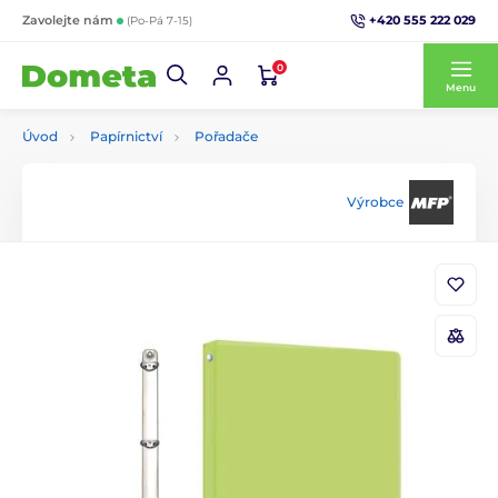
+420 555 222 029
Zavolejte nám
(Po-Pá 7-15)
0
Menu
Úvod
Papírnictví
Pořadače
Výrobce