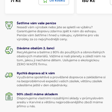
71 Kč
150 Kč
Do košíku
Šetříme vám vaše peníze
Nesedí vám výrobek nebo jste se spletli ve výběru?
Garantujeme dopravu zdarma zpět k nám do eshopu.
Peníze vám šetříme i hned u nákupu, vybíráme pro vás
výrobky za co nejvýhodnější ceny.
Dáváme obalům 2. šanci
Recyklujeme a balíme z 80% do použitých a obnovitelných
obalových materiálů. Vážíme si naší planety a záleží nám na
tom, jakou ji necháme dětem. Usilujeme o ekologickou
ZERO WASTE firmu.
Rychlá doprava až k vám
Využíváme spolehlivé a prověžené dopravce a zakládáme si
na bezproblémové expedici vašich zásilek, většinu zásilek
odesíláme ještě v den objednávky.
90% zboží máme skladem
Disponujeme vlastními rozsáhlými sklady v průmyslovém
areálu v Karviné a většinu nejprodávanějšího zboží máme
přímo u nás.