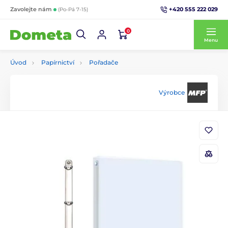
+420 555 222 029
Zavolejte nám
(Po-Pá 7-15)
0
Menu
Úvod
Papírnictví
Pořadače
Výrobce