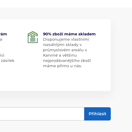
 vám
90% zboží máme skladem
 a
Disponujeme vlastními
rozsáhlými sklady v
průmyslovém areálu v
ici
Karviné a většinu
 zásilek
nejprodávanějšího zboží
máme přímo u nás.
Přihlásit