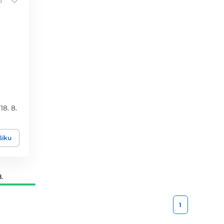
18. 8.
šíku
.
1