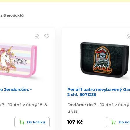
 z 8 produktů
ro Jendorožec -
Penál 1 patro nevybavený G
2 chl. 8071236
7 - 10 dní
,
v úterý 18. 8.
Dodáme do 7 - 10 dní
,
v úterý 
u vás
107 Kč
Do košíku
Do ko