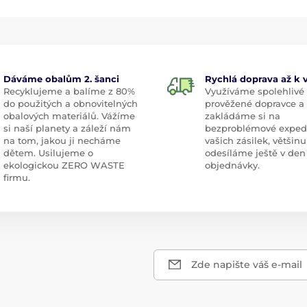
Dáváme obalům 2. šanci
Rychlá doprava až k
Recyklujeme a balíme z 80%
Využíváme spolehlivé
do použitých a obnovitelných
prověžené dopravce a
obalových materiálů. Vážíme
zakládáme si na
si naší planety a záleží nám
bezproblémové exped
na tom, jakou ji necháme
vašich zásilek, většinu
dětem. Usilujeme o
odesíláme ještě v den
ekologickou ZERO WASTE
objednávky.
firmu.
Zde napište váš e-mail