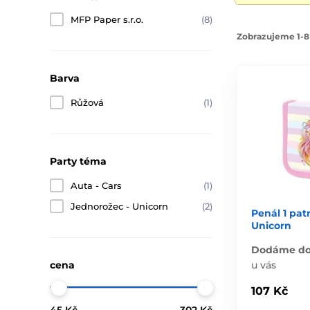
MFP Paper s.r.o.
(8)
Zobrazujeme 1-8
Barva
Růžová
(1)
Party téma
Auta - Cars
(1)
Jednorožec - Unicorn
(2)
Penál 1 pat
Unicorn
Dodáme do 
u vás
cena
107 Kč