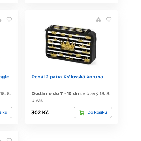
agic
Penál 2 patra Královská koruna
18. 8.
Dodáme do 7 - 10 dní
,
v úterý 18. 8.
u vás
302 Kč
šíku
Do košíku