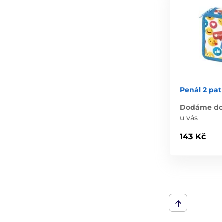
Penál 2 pat
Dodáme do 
u vás
143 Kč