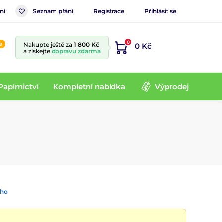
ní
Seznam přání
Registrace
Přihlásit se
0
e
Nakupte ještě za
1 800 Kč
0 Kč
a získejte
dopravu zdarma
Papírnictví
Kompletní nabídka
Výprodej
ího