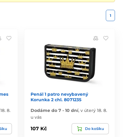
1
ames
Penál 1 patro nevybavený
Korunka 2 chl. 8071235
18. 8.
Dodáme do 7 - 10 dní
,
v úterý 18. 8.
u vás
107 Kč
šíku
Do košíku