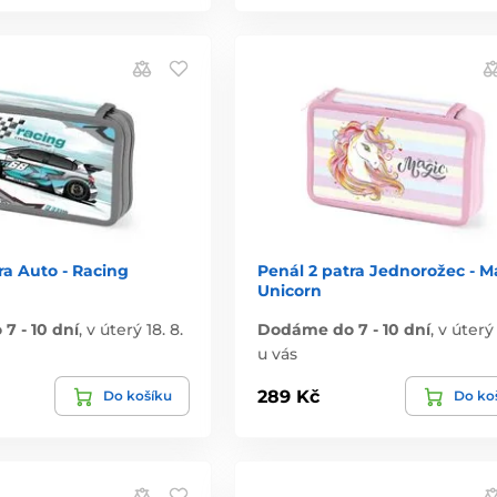
ra Auto - Racing
Penál 2 patra Jednorožec - M
Unicorn
7 - 10 dní
,
v úterý 18. 8.
Dodáme do 7 - 10 dní
,
v úterý 
u vás
289 Kč
Do košíku
Do ko