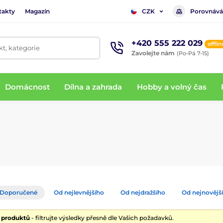
takty
Magazín
Porovnává
CZK
+420 555 222 029
offlin
t, kategorie
Zavolejte nám
(Po-Pá 7-15)
Domácnost
Dílna a zahrada
Hobby a volný čas
Doporučené
Od nejlevnějšího
Od nejdražšího
Od nejnovějš
8 produktů
- filtrujte výsledky přesně dle Vašich požadavků.