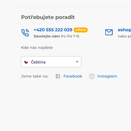
Potřebujete poradit
+420 555 222 029
esho
offline
Zavolejte nám
Po-Pá 7-15
nebo p
Kde nás najdete
Čeština
Jsme také na:
Facebook
Instagram