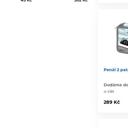
45 Kč
302 Kč
Penál 2 pat
Dodáme do 
u vás
289 Kč