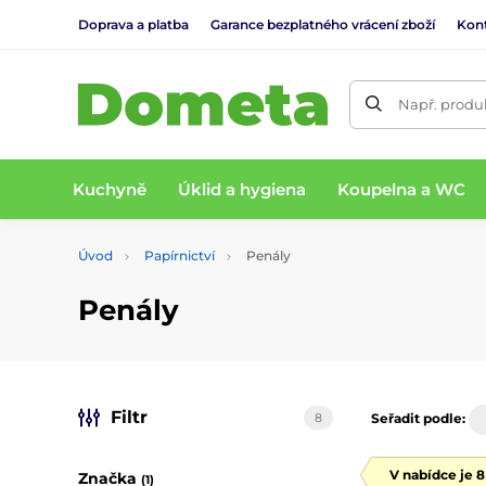
Doprava a platba
Garance bezplatného vrácení zboží
Kon
Např. produk
Kuchyně
Úklid a hygiena
Koupelna a WC
Úvod
Papírnictví
Penály
Penály
Filtr
8
Seřadit podle:
V nabídce je 
Značka
(1)