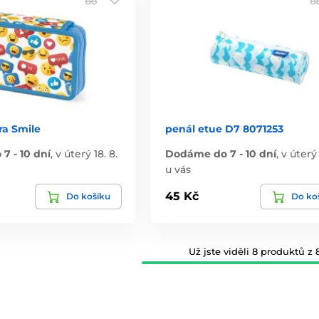
ra Smile
penál etue D7 8071253
7 - 10 dní
,
v úterý 18. 8.
Dodáme do 7 - 10 dní
,
v úterý 
u vás
45 Kč
Do košíku
Do ko
Už jste viděli 8 produktů z 8