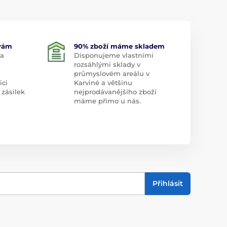
 vám
90% zboží máme skladem
 a
Disponujeme vlastními
rozsáhlými sklady v
průmyslovém areálu v
ici
Karviné a většinu
 zásilek
nejprodávanějšího zboží
máme přímo u nás.
Přihlásit