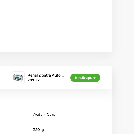
Penál 2 patra Auto …
K nákupu
289 Kč
Auta - Cars
350 g