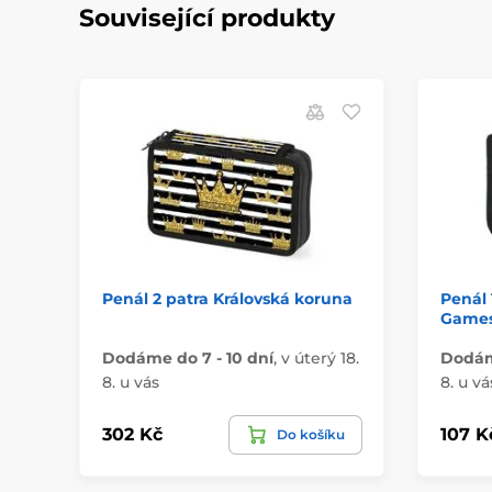
Související produkty
Penál 2 patra Královská koruna
Penál 
Games 
Dodáme do 7 - 10 dní
,
v úterý 18.
Dodáme
8. u vás
8. u vá
302 Kč
107 K
Do košíku