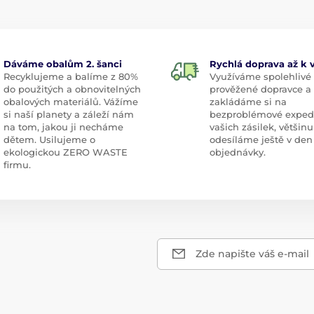
Dáváme obalům 2. šanci
Rychlá doprava až k
Recyklujeme a balíme z 80%
Využíváme spolehlivé
do použitých a obnovitelných
prověžené dopravce a
obalových materiálů. Vážíme
zakládáme si na
si naší planety a záleží nám
bezproblémové exped
na tom, jakou ji necháme
vašich zásilek, většinu
dětem. Usilujeme o
odesíláme ještě v den
ekologickou ZERO WASTE
objednávky.
firmu.
Zde napište váš e-mail