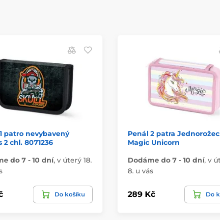
1 patro nevybavený
Penál 2 patra Jednorožec
2 chl. 8071236
Magic Unicorn
 do 7 - 10 dní
,
v úterý 18.
Dodáme do 7 - 10 dní
,
v ú
s
8. u vás
č
289 Kč
Do košíku
Do k