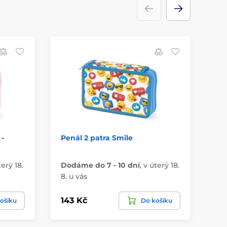
 -
Penál 2 patra Smile
Pe
Un
terý 18.
Dodáme do 7 - 10 dní
,
v úterý 18.
Do
8. u vás
8. 
143 Kč
10
ošíku
Do košíku