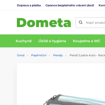
Doprava a platba
Garance bezplatného vrácení zboží
Kon
Např. produk
Kuchyně
Úklid a hygiena
Koupelna a WC
Úvod
Papírnictví
Penály
Penál 2 patra Auto - Rac