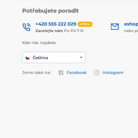
Potřebujete poradit
+420 555 222 029
esho
offline
Zavolejte nám
Po-Pá 7-15
nebo p
Kde nás najdete
Čeština
Jsme také na:
Facebook
Instagram