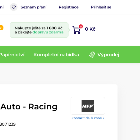
ní
Seznam přání
Registrace
Přihlásit se
0
e
Nakupte ještě za
1 800 Kč
0 Kč
a získejte
dopravu zdarma
Papírnictví
Kompletní nabídka
Výprodej
 Auto - Racing
Zobrazit další zboží ›
8071239