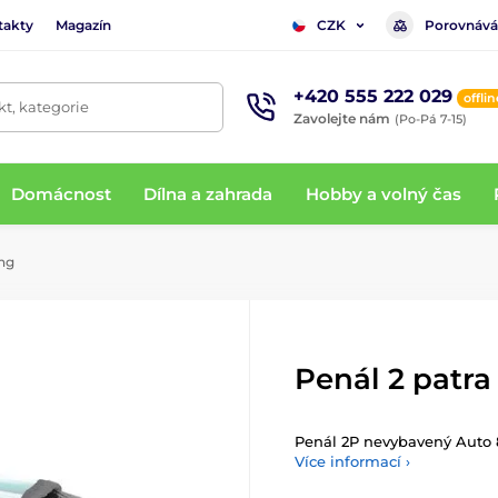
takty
Magazín
Porovnává
CZK
+420 555 222 029
offlin
t, kategorie
Zavolejte nám
(Po-Pá 7-15)
Domácnost
Dílna a zahrada
Hobby a volný čas
ing
Penál 2 patra
Penál 2P nevybavený Auto 
Více informací ›