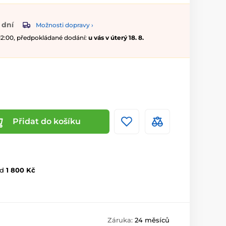
 dní
Možnosti dopravy ›
 12:00, předpokládané dodání:
u vás v úterý 18. 8.
Přidat do košíku
d
1 800 Kč
Záruka:
24 měsíců