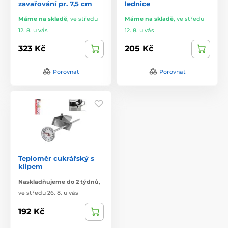
zavařování pr. 7,5 cm
lednice
Máme na skladě
,
ve středu
Máme na skladě
,
ve středu
12. 8. u vás
12. 8. u vás
323 Kč
205 Kč
Porovnat
Porovnat
Teploměr cukrářský s
klipem
Naskladňujeme do 2 týdnů
,
ve středu 26. 8. u vás
192 Kč