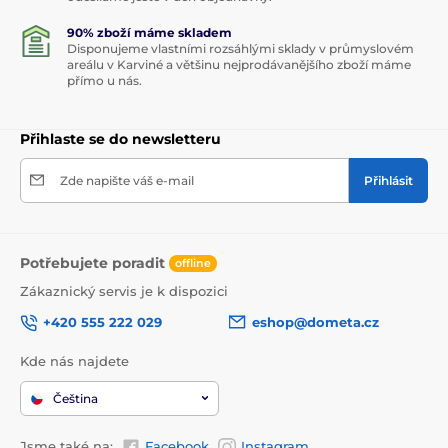
90% zboží máme skladem
Disponujeme vlastními rozsáhlými sklady v průmyslovém
areálu v Karviné a většinu nejprodávanějšího zboží máme
přímo u nás.
Přihlaste se do newsletteru
Zde napište váš e-mail
Přihlásit
Potřebujete poradit
offline
Zákaznický servis je k dispozici
+420 555 222 029
eshop@dometa.cz
Kde nás najdete
Čeština
Jsme také na:
Facebook
Instagram