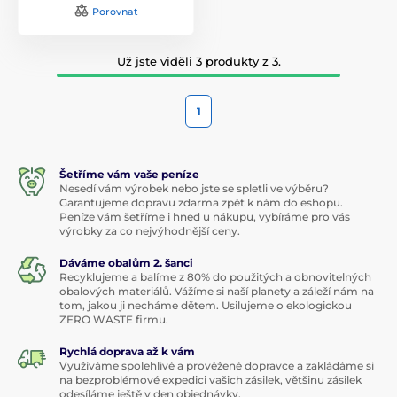
Porovnat
Už jste viděli 3 produkty z 3.
1
Šetříme vám vaše peníze
Nesedí vám výrobek nebo jste se spletli ve výběru?
Garantujeme dopravu zdarma zpět k nám do eshopu.
Peníze vám šetříme i hned u nákupu, vybíráme pro vás
výrobky za co nejvýhodnější ceny.
Dáváme obalům 2. šanci
Recyklujeme a balíme z 80% do použitých a obnovitelných
obalových materiálů. Vážíme si naší planety a záleží nám na
tom, jakou ji necháme dětem. Usilujeme o ekologickou
ZERO WASTE firmu.
Rychlá doprava až k vám
Využíváme spolehlivé a prověžené dopravce a zakládáme si
na bezproblémové expedici vašich zásilek, většinu zásilek
odesíláme ještě v den objednávky.