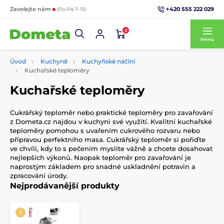
+420 555 222 029
Zavolejte nám
(Po-Pá 7-15)
0
Menu
Úvod
Kuchyně
Kuchyňské náčiní
Kuchařské teploměry
Kuchařské teploměry
Cukrářský teploměr nebo praktické teploměry pro zavařování
z Dometa.cz najdou v kuchyni své využití. Kvalitní kuchařské
teploměry pomohou s uvařením cukrového rozvaru nebo
přípravou perfektního masa. Cukrářský teploměr si pořiďte
ve chvíli, kdy to s pečením myslíte vážně a chcete dosahovat
nejlepších výkonů. Naopak teploměr pro zavařování je
naprostým základem pro snadné uskladnění potravin a
zpracování úrody.
Nejprodávanější produkty