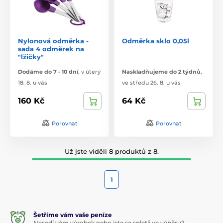
Nylonová odměrka -
Odměrka sklo 0,05l
sada 4 odměrek na
"lžičky"
Dodáme do 7 - 10 dní
,
v úterý
Naskladňujeme do 2 týdnů
,
18. 8. u vás
ve středu 26. 8. u vás
160 Kč
64 Kč
Porovnat
Porovnat
Už jste viděli 8 produktů z 8.
1
Šetříme vám vaše peníze
Nesedí vám výrobek nebo jste se spletli ve výběru?