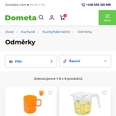
+420 555 222 029
Zavolejte nám
(Po-Pá 7-15)
0
Menu
Úvod
Kuchyně
Kuchyňské náčiní
Odměrky
Odměrky
Řazení
Filtr
Zobrazujeme 1-8 z 8 produktů