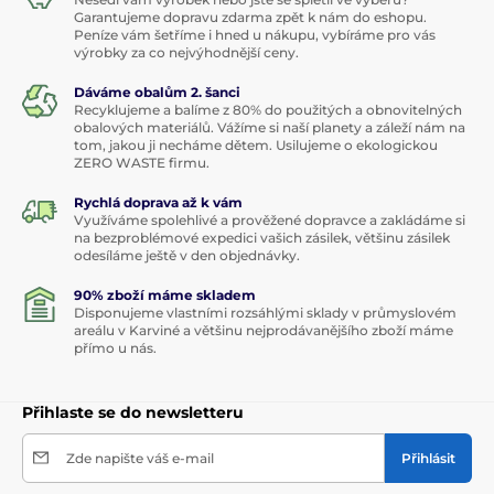
Garantujeme dopravu zdarma zpět k nám do eshopu.
Peníze vám šetříme i hned u nákupu, vybíráme pro vás
výrobky za co nejvýhodnější ceny.
Dáváme obalům 2. šanci
Recyklujeme a balíme z 80% do použitých a obnovitelných
obalových materiálů. Vážíme si naší planety a záleží nám na
tom, jakou ji necháme dětem. Usilujeme o ekologickou
ZERO WASTE firmu.
Rychlá doprava až k vám
Využíváme spolehlivé a prověžené dopravce a zakládáme si
na bezproblémové expedici vašich zásilek, většinu zásilek
odesíláme ještě v den objednávky.
90% zboží máme skladem
Disponujeme vlastními rozsáhlými sklady v průmyslovém
areálu v Karviné a většinu nejprodávanějšího zboží máme
přímo u nás.
Přihlaste se do newsletteru
Zde napište váš e-mail
Přihlásit