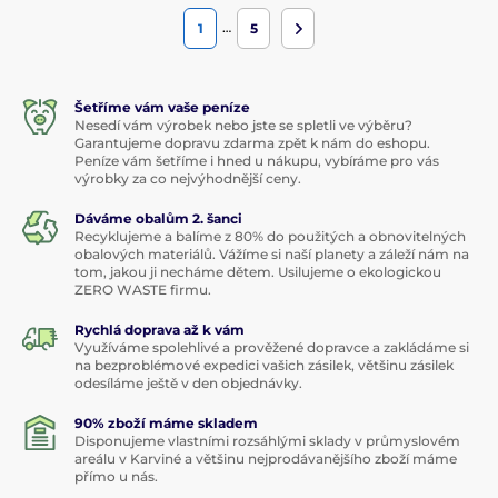
…
1
5
Šetříme vám vaše peníze
Nesedí vám výrobek nebo jste se spletli ve výběru?
Garantujeme dopravu zdarma zpět k nám do eshopu.
Peníze vám šetříme i hned u nákupu, vybíráme pro vás
výrobky za co nejvýhodnější ceny.
Dáváme obalům 2. šanci
Recyklujeme a balíme z 80% do použitých a obnovitelných
obalových materiálů. Vážíme si naší planety a záleží nám na
tom, jakou ji necháme dětem. Usilujeme o ekologickou
ZERO WASTE firmu.
Rychlá doprava až k vám
Využíváme spolehlivé a prověžené dopravce a zakládáme si
na bezproblémové expedici vašich zásilek, většinu zásilek
odesíláme ještě v den objednávky.
90% zboží máme skladem
Disponujeme vlastními rozsáhlými sklady v průmyslovém
areálu v Karviné a většinu nejprodávanějšího zboží máme
přímo u nás.