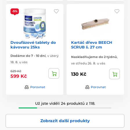
-5%
Dvoufázové tablety do
Kartáč dřevo BEECH
kávovaru 25ks
SCRUB š. 27 cm
Dodáme do 7 - 10 dní
,
v úterý
Naskladňujeme do 2 týdnů
,
18. 8. u vás
ve středu 26. 8. u vás
629 Kč
130 Kč
599 Kč
Porovnat
Porovnat
Už jste viděli 24 produktů z 118.
Zobrazit další produkty