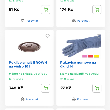
12. 8. u vás
12. 8. u vás
61 Kč
174 Kč
Porovnat
Porovnat
Poklice smalt BROWN
Rukavice gumové na
na vědro 10 l
úklid M
Máme na skladě
,
ve středu
Máme na skladě
,
ve středu
12. 8. u vás
12. 8. u vás
348 Kč
27 Kč
Porovnat
Porovnat