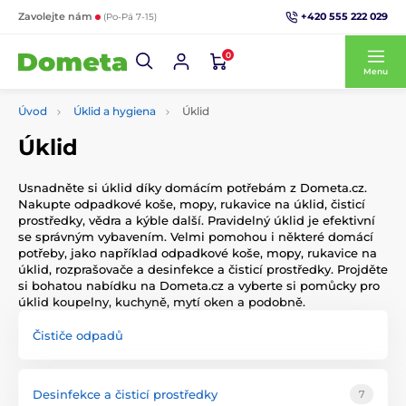
+420 555 222 029
Zavolejte nám
(Po-Pá 7-15)
0
Menu
Úvod
Úklid a hygiena
Úklid
Úklid
Usnadněte si úklid díky domácím potřebám z Dometa.cz.
Nakupte odpadkové koše, mopy, rukavice na úklid, čisticí
prostředky, vědra a kýble další. Pravidelný úklid je efektivní
se správným vybavením. Velmi pomohou i některé domácí
potřeby, jako například odpadkové koše, mopy, rukavice na
úklid, rozprašovače a desinfekce a čisticí prostředky. Projděte
si bohatou nabídku na Dometa.cz a vyberte si pomůcky pro
úklid koupelny, kuchyně, mytí oken a podobně.
Čističe odpadů
Desinfekce a čisticí prostředky
7