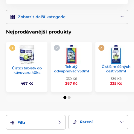
Zobrazit další kategorie
Nejprodávanější produkty
Tekutý
Čistič mléčných
Čistící tablety do
odvápňovač 750ml
cest 750ml
kávovaru 40ks
339 Kč
339 Kč
467 Kč
287 Kč
335 Kč
Řazení
Filtr