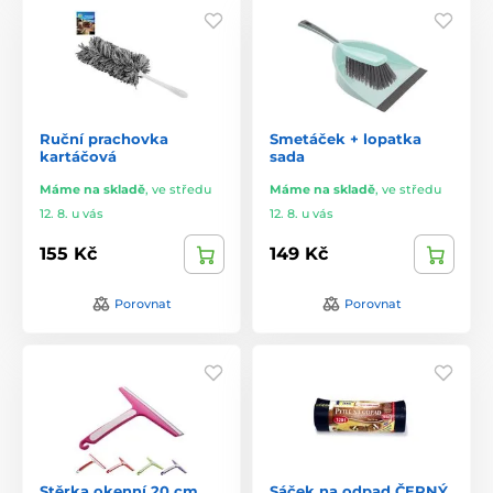
Ruční prachovka
Smetáček + lopatka
kartáčová
sada
Máme na skladě
,
ve středu
Máme na skladě
,
ve středu
12. 8. u vás
12. 8. u vás
155 Kč
149 Kč
Porovnat
Porovnat
Stěrka okenní 20 cm
Sáček na odpad ČERNÝ