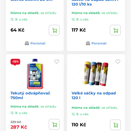
120 l/10 ks
Máme na skladě
,
ve středu
Máme na skladě
,
ve středu
12. 8. u vás
12. 8. u vás
64 Kč
117 Kč
Porovnat
Porovnat
-15%
Tekutý odvápňovač
Velké sáčky na odpad
750ml
120 l
Máme na skladě
,
ve středu
Máme na skladě
,
ve středu
12. 8. u vás
12. 8. u vás
339 Kč
110 Kč
287 Kč