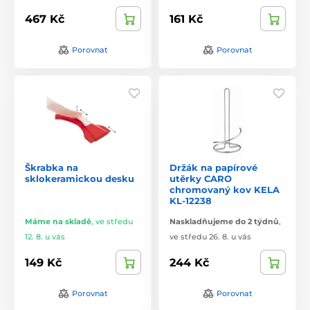
467 Kč
161 Kč
Porovnat
Porovnat
Škrabka na
Držák na papírové
sklokeramickou desku
utěrky CARO
chromovaný kov KELA
KL-12238
Máme na skladě
,
ve středu
Naskladňujeme do 2 týdnů
,
12. 8. u vás
ve středu 26. 8. u vás
149 Kč
244 Kč
Porovnat
Porovnat