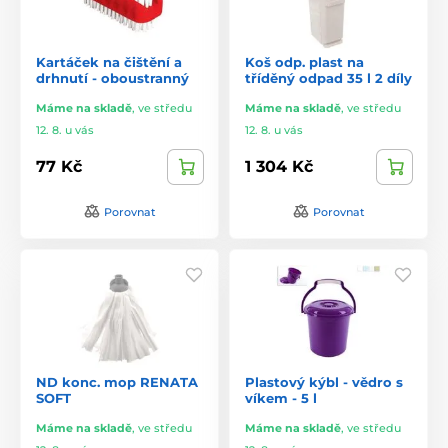
Kartáček na čištění a
Koš odp. plast na
drhnutí - oboustranný
tříděný odpad 35 l 2 díly
Máme na skladě
,
ve středu
Máme na skladě
,
ve středu
12. 8. u vás
12. 8. u vás
77 Kč
1 304 Kč
Porovnat
Porovnat
ND konc. mop RENATA
Plastový kýbl - vědro s
SOFT
víkem - 5 l
Máme na skladě
,
ve středu
Máme na skladě
,
ve středu