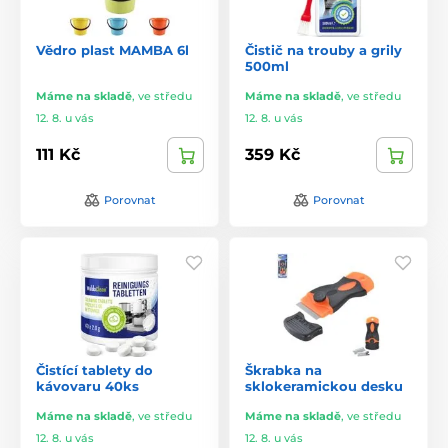
Vědro plast MAMBA 6l
Čistič na trouby a grily
500ml
Máme na skladě
,
ve středu
Máme na skladě
,
ve středu
12. 8. u vás
12. 8. u vás
111 Kč
359 Kč
Porovnat
Porovnat
Čistící tablety do
Škrabka na
kávovaru 40ks
sklokeramickou desku
Máme na skladě
,
ve středu
Máme na skladě
,
ve středu
12. 8. u vás
12. 8. u vás