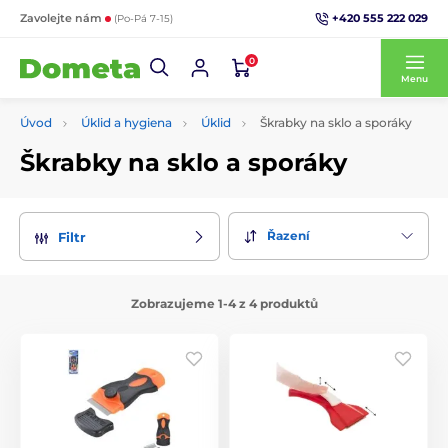
+420 555 222 029
Zavolejte nám
(Po-Pá 7-15)
0
Menu
Úvod
Úklid a hygiena
Úklid
Škrabky na sklo a sporáky
Škrabky na sklo a sporáky
Řazení
Filtr
Zobrazujeme 1-4 z 4 produktů