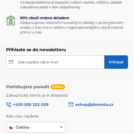
na bezproblémové expedici vašich zásilek, většinu zásilek
odesíláme ještě v den objednávky.
90% zboží máme skladem
Disponujeme vlastními rozsáhlými sklady v průmyslovém
areálu v Karviné a většinu nejprodávanějšího zboží máme
přímo u nás.
Přihlaste se do newsletteru
Zde napište váš e-mail
Přihlásit
Potřebujete poradit
offline
Zákaznický servis je k dispozici
+420 555 222 029
eshop@dometa.cz
Kde nás najdete
Čeština