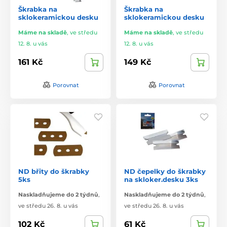
Škrabka na
Škrabka na
sklokeramickou desku
sklokeramickou desku
Máme na skladě
,
ve středu
Máme na skladě
,
ve středu
12. 8. u vás
12. 8. u vás
161 Kč
149 Kč
Porovnat
Porovnat
ND břity do škrabky
ND čepelky do škrabky
5ks
na skloker.desku 3ks
Naskladňujeme do 2 týdnů
,
Naskladňujeme do 2 týdnů
,
ve středu 26. 8. u vás
ve středu 26. 8. u vás
102 Kč
61 Kč