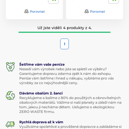
Porovnat
Porovnat
Už jste viděli 4 produkty z 4.
1
Šetříme vám vaše peníze
Nesedí vám výrobek nebo jste se spletli ve výběru?
Garantujeme dopravu zdarma zpět k nám do eshopu.
Peníze vám šetříme i hned u nákupu, vybíráme pro vás
výrobky za co nejvýhodnější ceny.
Dáváme obalům 2. šanci
Recyklujeme a balíme z 80% do použitých a obnovitelných
obalových materiálů. Vážíme si naší planety a záleží nám na
tom, jakou ji necháme dětem. Usilujeme o ekologickou
ZERO WASTE firmu.
Rychlá doprava až k vám
Využíváme spolehlivé a prověžené dopravce a zakládáme si