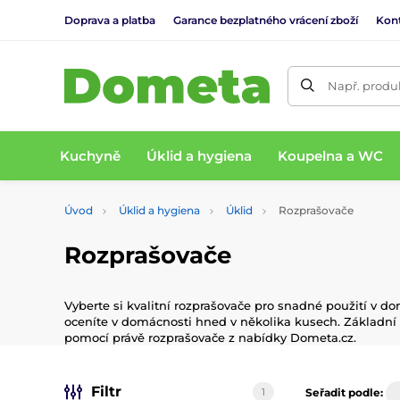
Doprava a platba
Garance bezplatného vrácení zboží
Kon
Např. produk
Kuchyně
Úklid a hygiena
Koupelna a WC
Úvod
Úklid a hygiena
Úklid
Rozprašovače
Rozprašovače
Vyberte si kvalitní rozprašovače pro snadné použití v dom
oceníte v domácnosti hned v několika kusech. Základní v
pomocí právě rozprašovače z nabídky Dometa.cz.
Filtr
1
Seřadit podle: