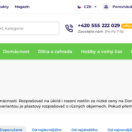
takty
Magazín
Porovnává
CZK
+420 555 222 029
offlin
t, kategorie
Zavolejte nám
(Po-Pá 7-15)
Domácnost
Dílna a zahrada
Hobby a volný čas
ácnosti. Rozprašovač na úklid i rosení rostlin za nízké ceny na Dome
ariantou je plastový rozprašovač o různých objemech. Pokud přemýš
Doporučené
Od nejlevnějšího
Od nejdražšího
Od nejnovějš