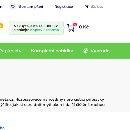
ní
Seznam přání
Registrace
Přihlásit se
0
e
Nakupte ještě za
1 800 Kč
0 Kč
a získejte
dopravu zdarma
Papírnictví
Kompletní nabídka
Výprodej
ta.cz. Rozprašovače na rostliny i pro čisticí přípravky
líte, jak si usnadnit mytí oken i další čištění, mohou
ího