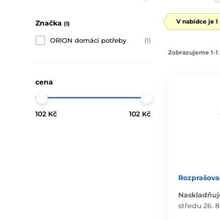
V nabídce je 1
Značka
(1)
ORION domácí potřeby
(1)
Zobrazujeme 1-1 
cena
102 Kč
102 Kč
Rozprašovač
Naskladňuj
středu 26. 8