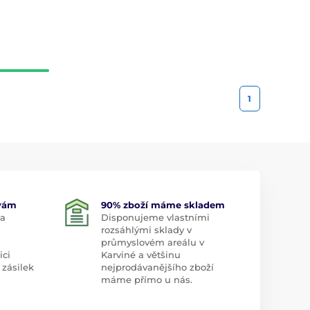
1
 vám
90% zboží máme skladem
 a
Disponujeme vlastními
rozsáhlými sklady v
průmyslovém areálu v
ici
Karviné a většinu
 zásilek
nejprodávanějšího zboží
máme přímo u nás.