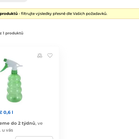
 produktů
- filtrujte výsledky přesně dle Vašich požadavků.
z 1 produktů
 0,6 l
eme do 2 týdnů
,
ve
. u vás