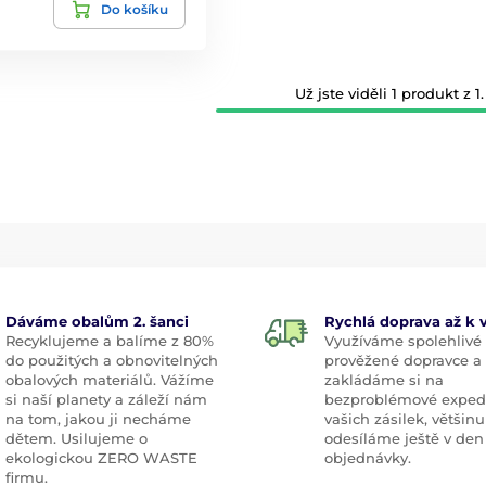
Do košíku
Už jste viděli 1 produkt z 1.
Dáváme obalům 2. šanci
Rychlá doprava až k
Recyklujeme a balíme z 80%
Využíváme spolehlivé
do použitých a obnovitelných
prověžené dopravce a
obalových materiálů. Vážíme
zakládáme si na
si naší planety a záleží nám
bezproblémové exped
na tom, jakou ji necháme
vašich zásilek, většinu
dětem. Usilujeme o
odesíláme ještě v den
ekologickou ZERO WASTE
objednávky.
firmu.