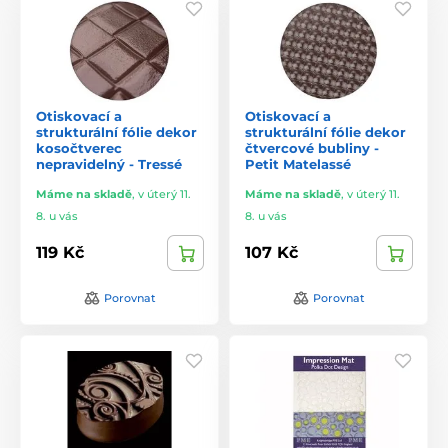
Otiskovací a
Otiskovací a
strukturální fólie dekor
strukturální fólie dekor
kosočtverec
čtvercové bubliny -
nepravidelný - Tressé
Petit Matelassé
Máme na skladě
,
v úterý 11.
Máme na skladě
,
v úterý 11.
8. u vás
8. u vás
119 Kč
107 Kč
Porovnat
Porovnat