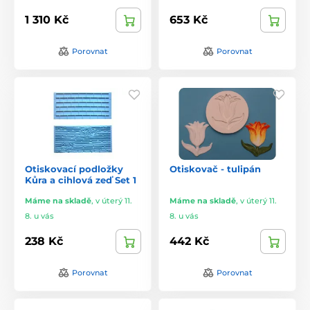
1 310 Kč
653 Kč
Porovnat
Porovnat
Otiskovací podložky
Otiskovač - tulipán
Kůra a cihlová zeď Set 1
Máme na skladě
,
v úterý 11.
Máme na skladě
,
v úterý 11.
8. u vás
8. u vás
238 Kč
442 Kč
Porovnat
Porovnat