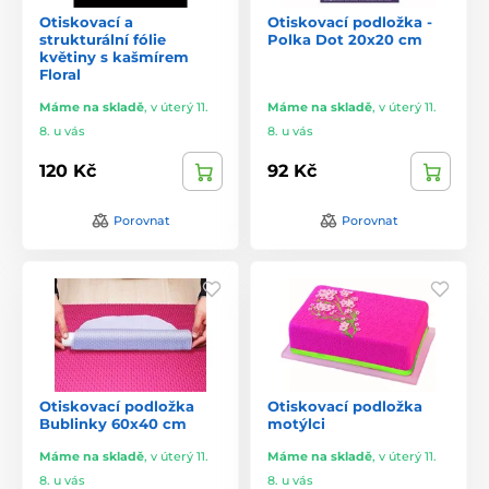
Otiskovací a
Otiskovací podložka -
strukturální fólie
Polka Dot 20x20 cm
květiny s kašmírem
Floral
Máme na skladě
,
v úterý 11.
Máme na skladě
,
v úterý 11.
8. u vás
8. u vás
120 Kč
92 Kč
Porovnat
Porovnat
Otiskovací podložka
Otiskovací podložka
Bublinky 60x40 cm
motýlci
Máme na skladě
,
v úterý 11.
Máme na skladě
,
v úterý 11.
8. u vás
8. u vás