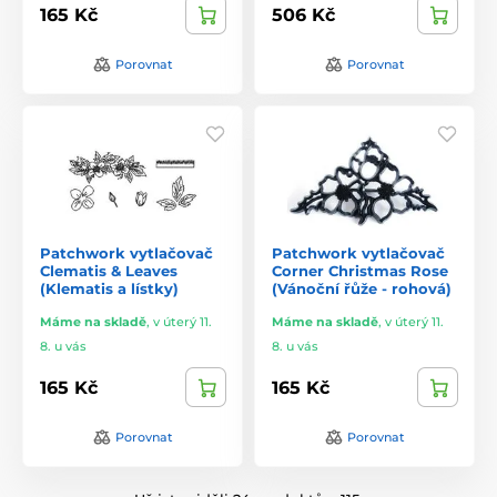
165 Kč
506 Kč
Porovnat
Porovnat
Patchwork vytlačovač
Patchwork vytlačovač
Clematis & Leaves
Corner Christmas Rose
(Klematis a lístky)
(Vánoční řůže - rohová)
Máme na skladě
,
v úterý 11.
Máme na skladě
,
v úterý 11.
8. u vás
8. u vás
165 Kč
165 Kč
Porovnat
Porovnat