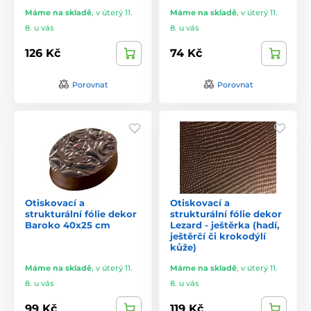
Máme na skladě
,
v úterý 11.
Máme na skladě
,
v úterý 11.
8. u vás
8. u vás
126 Kč
74 Kč
Porovnat
Porovnat
Otiskovací a
Otiskovací a
strukturální fólie dekor
strukturální fólie dekor
Baroko 40x25 cm
Lezard - ještěrka (hadí,
ještěrčí či krokodýlí
kůže)
Máme na skladě
,
v úterý 11.
Máme na skladě
,
v úterý 11.
8. u vás
8. u vás
99 Kč
119 Kč