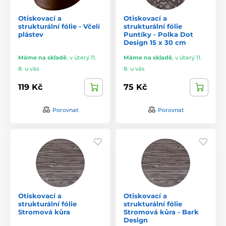
Otiskovací a
Otiskovací a
strukturální fólie - Včelí
strukturální fólie
plástev
Puntíky - Polka Dot
Design 15 x 30 cm
Máme na skladě
,
v úterý 11.
Máme na skladě
,
v úterý 11.
8. u vás
8. u vás
119 Kč
75 Kč
Porovnat
Porovnat
Otiskovací a
Otiskovací a
strukturální fólie
strukturální fólie
Stromová kůra
Stromová kůra - Bark
Design