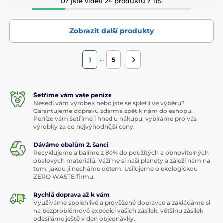
Už jste viděli 24 produktů z 115.
Zobrazit další produkty
…
1
5
Šetříme vám vaše peníze
Nesedí vám výrobek nebo jste se spletli ve výběru?
Garantujeme dopravu zdarma zpět k nám do eshopu.
Peníze vám šetříme i hned u nákupu, vybíráme pro vás
výrobky za co nejvýhodnější ceny.
Dáváme obalům 2. šanci
Recyklujeme a balíme z 80% do použitých a obnovitelných
obalových materiálů. Vážíme si naší planety a záleží nám na
tom, jakou ji necháme dětem. Usilujeme o ekologickou
ZERO WASTE firmu.
Rychlá doprava až k vám
Využíváme spolehlivé a prověžené dopravce a zakládáme si
na bezproblémové expedici vašich zásilek, většinu zásilek
odesíláme ještě v den objednávky.