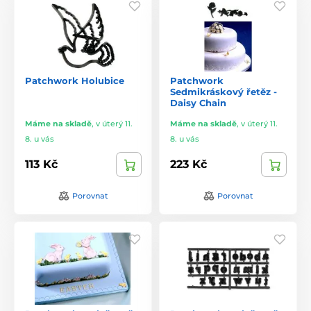
Patchwork Holubice
Patchwork
Sedmikráskový řetěz -
Daisy Chain
Máme na skladě
,
v úterý 11.
Máme na skladě
,
v úterý 11.
8. u vás
8. u vás
113 Kč
223 Kč
Porovnat
Porovnat