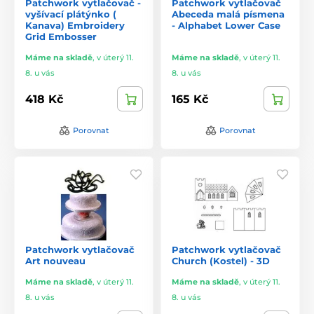
Patchwork vytlačovač -
Patchwork vytlačovač
vyšívací plátýnko (
Abeceda malá písmena
Kanava) Embroidery
- Alphabet Lower Case
Grid Embosser
Máme na skladě
,
v úterý 11.
Máme na skladě
,
v úterý 11.
8. u vás
8. u vás
418 Kč
165 Kč
Porovnat
Porovnat
Patchwork vytlačovač
Patchwork vytlačovač
Art nouveau
Church (Kostel) - 3D
Máme na skladě
,
v úterý 11.
Máme na skladě
,
v úterý 11.
8. u vás
8. u vás