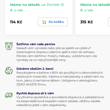
Máme na skladě
,
ve čtvrtek 13.
Máme na skladě
8. u vás
8. u vás
114 Kč
315 Kč
Do košíku
Šetříme vám vaše peníze
Nesedí vám výrobek nebo jste se spletli ve výběru?
Garantujeme dopravu zdarma zpět k nám do eshopu.
Peníze vám šetříme i hned u nákupu, vybíráme pro vás
výrobky za co nejvýhodnější ceny.
Dáváme obalům 2. šanci
Recyklujeme a balíme z 80% do použitých a obnovitelných
obalových materiálů. Vážíme si naší planety a záleží nám na
tom, jakou ji necháme dětem. Usilujeme o ekologickou
ZERO WASTE firmu.
Rychlá doprava až k vám
Využíváme spolehlivé a prověžené dopravce a zakládáme si
na bezproblémové expedici vašich zásilek, většinu zásilek
odesíláme ještě v den objednávky.