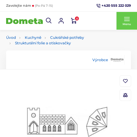
+420 555 222 029
Zavolejte nám
(Po-Pá 7-15)
0
Menu
Úvod
Kuchyně
Cukrářské potřeby
Strukturální folie a otiskovačky
Výrobce