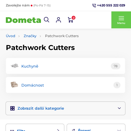
+420 555 222 029
Zavolejte nám
(Po-Pá 7-15)
0
Menu
Úvod
Značky
Patchwork Cutters
Patchwork Cutters
Kuchyně
78
Domácnost
1
Zobrazit další kategorie
Řazení
Filtr