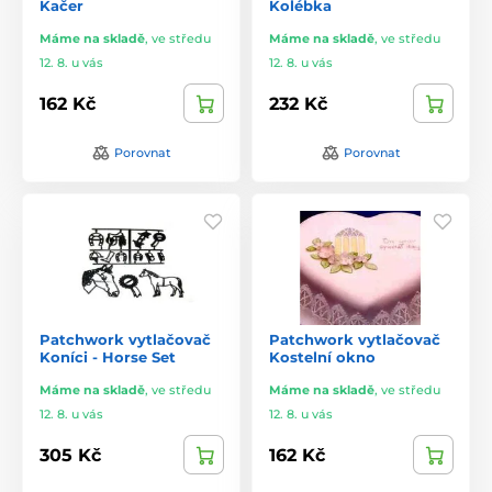
Kačer
Kolébka
Máme na skladě
,
ve středu
Máme na skladě
,
ve středu
12. 8. u vás
12. 8. u vás
162 Kč
232 Kč
Porovnat
Porovnat
Patchwork vytlačovač
Patchwork vytlačovač
Koníci - Horse Set
Kostelní okno
Máme na skladě
,
ve středu
Máme na skladě
,
ve středu
12. 8. u vás
12. 8. u vás
305 Kč
162 Kč