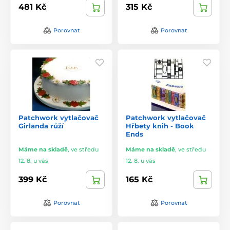
481 Kč
315 Kč
Porovnat
Porovnat
Patchwork vytlačovač
Patchwork vytlačovač
Girlanda růží
Hřbety knih - Book
Ends
Máme na skladě
,
ve středu
Máme na skladě
,
ve středu
12. 8. u vás
12. 8. u vás
399 Kč
165 Kč
Porovnat
Porovnat