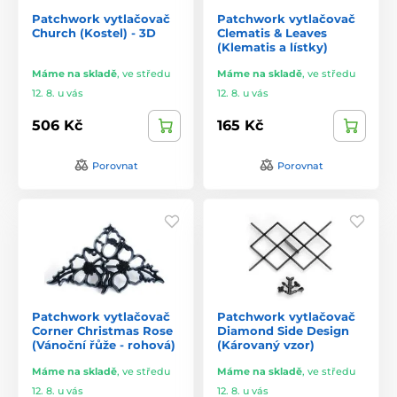
Patchwork vytlačovač
Patchwork vytlačovač
Church (Kostel) - 3D
Clematis & Leaves
(Klematis a lístky)
Máme na skladě
,
ve středu
Máme na skladě
,
ve středu
12. 8. u vás
12. 8. u vás
506 Kč
165 Kč
Porovnat
Porovnat
Patchwork vytlačovač
Patchwork vytlačovač
Corner Christmas Rose
Diamond Side Design
(Vánoční řůže - rohová)
(Károvaný vzor)
Máme na skladě
,
ve středu
Máme na skladě
,
ve středu
12. 8. u vás
12. 8. u vás