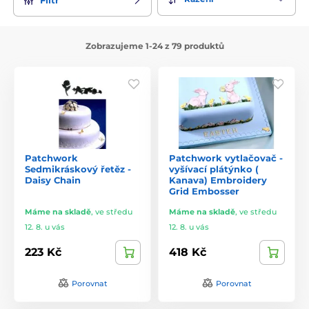
Zobrazujeme 1-24 z 79 produktů
Patchwork
Patchwork vytlačovač -
Sedmikráskový řetěz -
vyšívací plátýnko (
Daisy Chain
Kanava) Embroidery
Grid Embosser
Máme na skladě
,
ve středu
Máme na skladě
,
ve středu
12. 8. u vás
12. 8. u vás
223 Kč
418 Kč
Porovnat
Porovnat