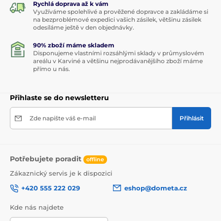
Rychlá doprava až k vám
Využíváme spolehlivé a prověžené dopravce a zakládáme si
na bezproblémové expedici vašich zásilek, většinu zásilek
odesíláme ještě v den objednávky.
90% zboží máme skladem
Disponujeme vlastními rozsáhlými sklady v průmyslovém
areálu v Karviné a většinu nejprodávanějšího zboží máme
přímo u nás.
Přihlaste se do newsletteru
Zde napište váš e-mail
Přihlásit
Potřebujete poradit
offline
Zákaznický servis je k dispozici
+420 555 222 029
eshop@dometa.cz
Kde nás najdete