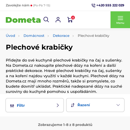
+420 555 222 029
Zavolejte nám
(Po-Pá 7-15)
0
Menu
Úvod
Domácnost
Dekorace
Plechové krabičky
Plechové krabičky
Přidejte do své kuchyně plechové krabičky na čaj a sušenky.
Na Dometa.cz nakoupíte plechové dózy na koření a další
praktické dekorace. Hravé plechové krabičky na čaj, sušenky
a na koření najdou využití v každé kuchyni. Plechové dózy na
Dometa.cz mají mnoho rozměrů, takže si promyslete, co
budete dovnitř ukládat. Praktické nadepsané dózy na suché
suroviny do kuchyně pomohou s uspořádáním.
Řazení
Filtr
Zobrazujeme 1-8 z 8 produktů