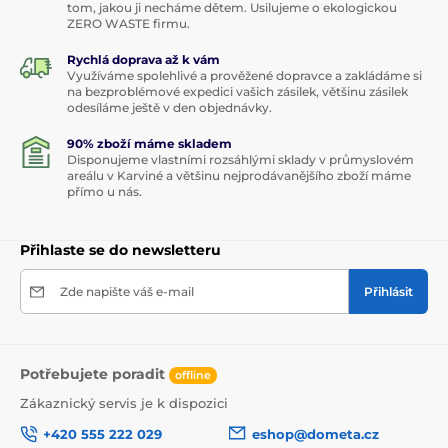
tom, jakou ji necháme dětem. Usilujeme o ekologickou
ZERO WASTE firmu.
Rychlá doprava až k vám
Využíváme spolehlivé a prověžené dopravce a zakládáme si
na bezproblémové expedici vašich zásilek, většinu zásilek
odesíláme ještě v den objednávky.
90% zboží máme skladem
Disponujeme vlastními rozsáhlými sklady v průmyslovém
areálu v Karviné a většinu nejprodávanějšího zboží máme
přímo u nás.
Přihlaste se do newsletteru
Zde napište váš e-mail
Přihlásit
Potřebujete poradit
offline
Zákaznický servis je k dispozici
+420 555 222 029
eshop@dometa.cz