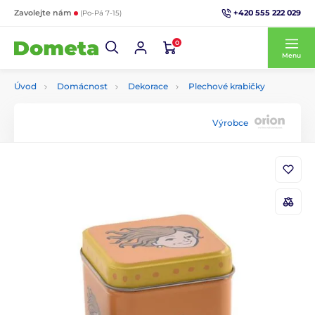
+420 555 222 029
Zavolejte nám
(Po-Pá 7-15)
0
Menu
Úvod
Domácnost
Dekorace
Plechové krabičky
Výrobce