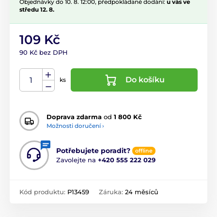
Objednávky do 10. 8. 12:00, předpokládané dodání:
u vás ve
středu 12. 8.
109 Kč
90 Kč bez DPH
Do košíku
ks
Doprava zdarma
od
1 800 Kč
Možnosti doručení ›
Potřebujete poradit?
offline
Zavolejte na
+420 555 222 029
Kód produktu:
P13459
Záruka:
24 měsíců