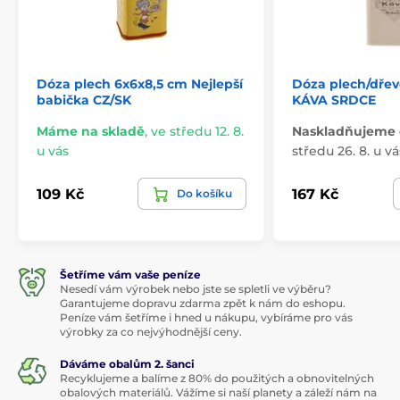
Dóza plech 6x6x8,5 cm Nejlepší
Dóza plech/dřev
babička CZ/SK
KÁVA SRDCE
Máme na skladě
,
ve středu 12. 8.
Naskladňujeme 
u vás
středu 26. 8. u vá
109 Kč
167 Kč
Do košíku
Šetříme vám vaše peníze
Nesedí vám výrobek nebo jste se spletli ve výběru?
Garantujeme dopravu zdarma zpět k nám do eshopu.
Peníze vám šetříme i hned u nákupu, vybíráme pro vás
výrobky za co nejvýhodnější ceny.
Dáváme obalům 2. šanci
Recyklujeme a balíme z 80% do použitých a obnovitelných
obalových materiálů. Vážíme si naší planety a záleží nám na