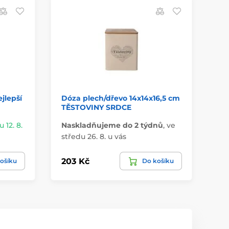
jlepší
Dóza plech/dřevo 14x14x16,5 cm
Dó
TĚSTOVINY SRDCE
KÁ
 12. 8.
Naskladňujeme do 2 týdnů
,
ve
Na
středu 26. 8. u vás
stř
203 Kč
16
ošíku
Do košíku