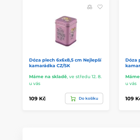
Dóza plech 6x6x8,5 cm Nejlepší
Dóza p
kamarádka CZ/SK
kamar
Máme na skladě
,
ve středu 12. 8.
Máme 
u vás
u vás
109 Kč
109 K
Do košíku