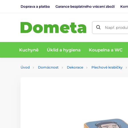
Doprava a platba
Garance bezplatného vrácení zboží
Kon
Např. produk
Kuchyně
Úklid a hygiena
Koupelna a WC
Úvod
Domácnost
Dekorace
Plechové krabičky