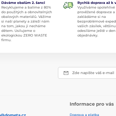
Dáváme obalům 2. šanci
Rychlá doprava až k
Recyklujeme a balíme z 80%
Využíváme spolehlivé
do použitých a obnovitelných
prověžené dopravce a
obalových materiálů. Vážíme
zakládáme si na
si naší planety a záleží nám
bezproblémové exped
na tom, jakou ji necháme
vašich zásilek, většinu
dětem. Usilujeme o
odesíláme ještě v den
ekologickou ZERO WASTE
objednávky.
firmu.
Zde napište váš e-mail
Informace pro vás
p@dometa.cz
Doprava a platba