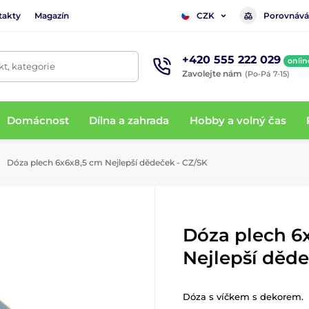
takty
Magazín
Porovnává
CZK
+420 555 222 029
onlin
t, kategorie
Zavolejte nám
(Po-Pá 7-15)
Domácnost
Dílna a zahrada
Hobby a volný čas
Dóza plech 6x6x8,5 cm Nejlepší dědeček - CZ/SK
Dóza plech 6
Nejlepší děde
Dóza s víčkem s dekorem.