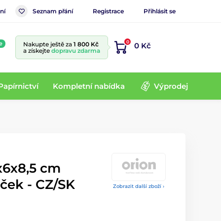
ní
Seznam přání
Registrace
Přihlásit se
0
e
Nakupte ještě za
1 800 Kč
0 Kč
a získejte
dopravu zdarma
Papírnictví
Kompletní nabídka
Výprodej
x6x8,5 cm
ček - CZ/SK
Zobrazit další zboží ›