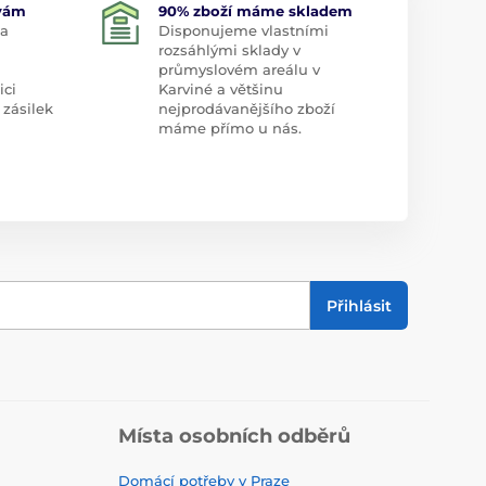
 vám
90% zboží máme skladem
 a
Disponujeme vlastními
rozsáhlými sklady v
průmyslovém areálu v
ici
Karviné a většinu
 zásilek
nejprodávanějšího zboží
máme přímo u nás.
Přihlásit
Místa osobních odběrů
Domácí potřeby v Praze