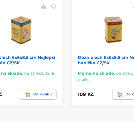
lech 6x6x8,5 cm Nejlepší
Dóza plech 6x6x8,5 cm Ne
ád CZ/SK
babička CZ/SK
na skladě
,
ve středu 12. 8.
Máme na skladě
,
ve středu
u vás
č
109 Kč
Do košíku
Do k