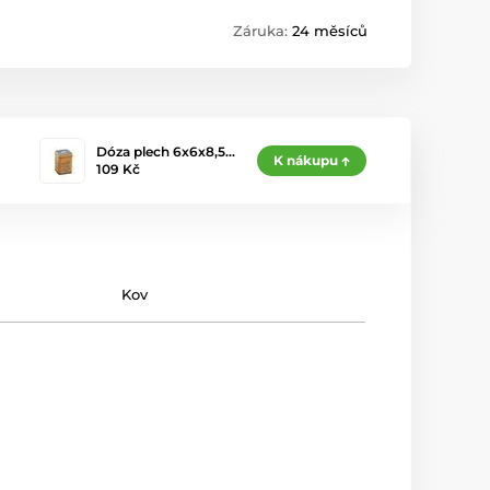
Záruka:
24 měsíců
Dóza plech 6x6x8,5…
K nákupu
109 Kč
Kov