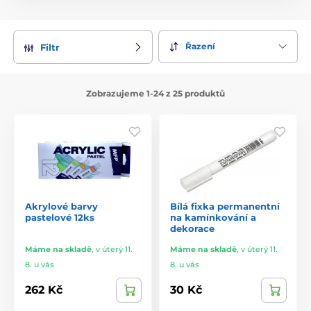
Řazení
Filtr
Zobrazujeme 1-24 z 25 produktů
Akrylové barvy
Bílá fixka permanentní
pastelové 12ks
na kamínkování a
dekorace
Máme na skladě
,
v úterý 11.
Máme na skladě
,
v úterý 11.
8. u vás
8. u vás
262 Kč
30 Kč