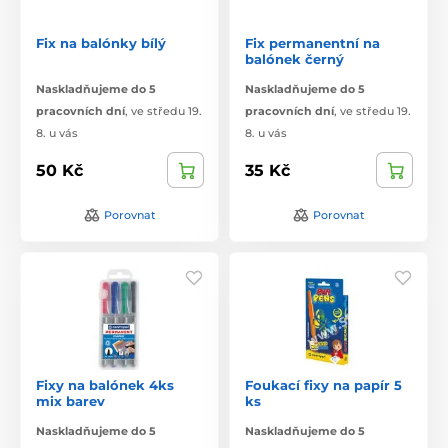
Fix na balónky bílý
Fix permanentní na
balónek černý
Naskladňujeme do 5
Naskladňujeme do 5
pracovních dní
,
ve středu 19.
pracovních dní
,
ve středu 19.
8. u vás
8. u vás
50 Kč
35 Kč
Porovnat
Porovnat
Fixy na balónek 4ks
Foukací fixy na papír 5
mix barev
ks
Naskladňujeme do 5
Naskladňujeme do 5