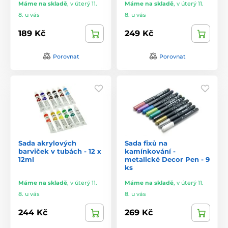
Máme na skladě
,
v úterý 11.
Máme na skladě
,
v úterý 11.
8. u vás
8. u vás
189 Kč
249 Kč
Porovnat
Porovnat
Sada akrylových
Sada fixů na
barviček v tubách - 12 x
kamínkování -
12ml
metalické Decor Pen - 9
ks
Máme na skladě
,
v úterý 11.
Máme na skladě
,
v úterý 11.
8. u vás
8. u vás
244 Kč
269 Kč