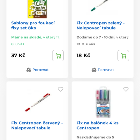
Šablony pro foukací
Fix Centropen zelený -
fixy set 8ks
Nalepovací tabule
Máme na skladě
,
v úterý 11.
Dodáme do 7 - 10 dní
,
v úterý
8. u vás
18. 8. u vás
37 Kč
18 Kč
Porovnat
Porovnat
Fix Centropen červený -
Fix na balónek 4 ks
Nalepovací tabule
Centropen
Naskladňujeme do 5