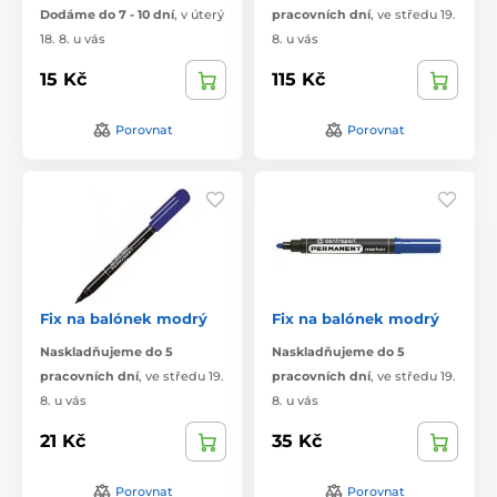
Dodáme do 7 - 10 dní
,
v úterý
pracovních dní
,
ve středu 19.
18. 8. u vás
8. u vás
15 Kč
115 Kč
Porovnat
Porovnat
Fix na balónek modrý
Fix na balónek modrý
Naskladňujeme do 5
Naskladňujeme do 5
pracovních dní
,
ve středu 19.
pracovních dní
,
ve středu 19.
8. u vás
8. u vás
21 Kč
35 Kč
Porovnat
Porovnat