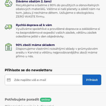
Dáváme obalům 2. šanci
Recyklujeme a balíme z 80% do použitých a obnovitelných
obalových materiálů. Vážíme si naší planety a záleží nám na
tom, jakou ji necháme dětem. Usilujeme o ekologickou
ZERO WASTE firmu.
Rychlá doprava až k vám
Využíváme spolehlivé a prověžené dopravce a zakládáme si
na bezproblémové expedici vašich zásilek, většinu zásilek
odesíláme ještě v den objednávky.
90% zboží máme skladem
Disponujeme vlastními rozsáhlými sklady v průmyslovém
areálu v Karviné a většinu nejprodávanějšího zboží máme
přímo u nás.
Přihlaste se do newsletteru
Zde napište váš e-mail
Přihlásit
Potřebujete poradit
online