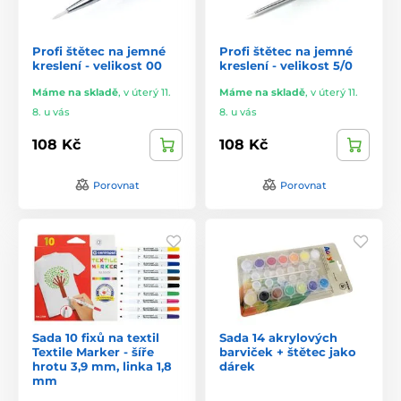
Profi štětec na jemné
Profi štětec na jemné
kreslení - velikost 00
kreslení - velikost 5/0
Máme na skladě
,
v úterý 11.
Máme na skladě
,
v úterý 11.
8. u vás
8. u vás
108 Kč
108 Kč
Porovnat
Porovnat
Sada 10 fixů na textil
Sada 14 akrylových
Textile Marker - šíře
barviček + štětec jako
hrotu 3,9 mm, linka 1,8
dárek
mm