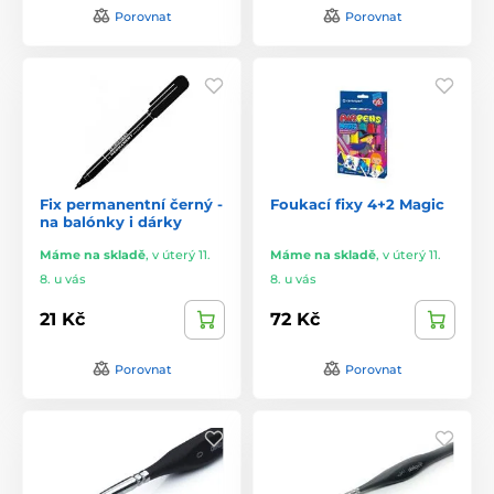
Porovnat
Porovnat
Fix permanentní černý -
Foukací fixy 4+2 Magic
na balónky i dárky
Máme na skladě
,
v úterý 11.
Máme na skladě
,
v úterý 11.
8. u vás
8. u vás
21 Kč
72 Kč
Porovnat
Porovnat