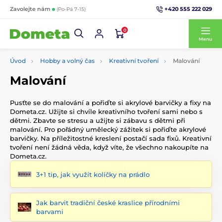
+420 555 222 029
Zavolejte nám
(Po-Pá 7-15)
0
Menu
Úvod
Hobby a volný čas
Kreativní tvoření
Malování
Malování
Pusťte se do malování a pořiďte si akrylové barvičky a fixy na
Dometa.cz. Užijte si chvíle kreativního tvoření sami nebo s
dětmi. Zbavte se stresu a užijte si zábavu s dětmi při
malování. Pro pořádný umělecký zážitek si pořiďte akrylové
barvičky. Na příležitostné kreslení postačí sada fixů. Kreativní
tvoření není žádná věda, když víte, že všechno nakoupíte na
Dometa.cz.
3+1 tip, jak využít kolíčky na prádlo
Jak barvit tradiční české kraslice přírodními
barvami