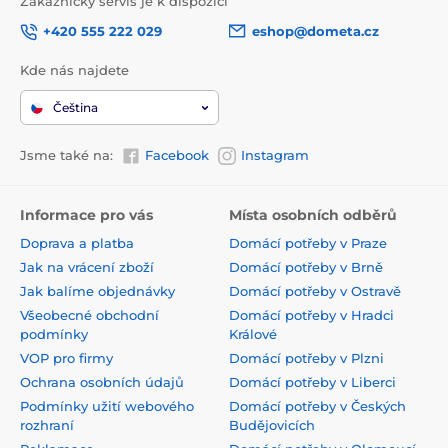
Zákaznický servis je k dispozici
+420 555 222 029
eshop@dometa.cz
Kde nás najdete
Čeština
Jsme také na:
Facebook
Instagram
Informace pro vás
Místa osobních odběrů
Doprava a platba
Domácí potřeby v Praze
Jak na vrácení zboží
Domácí potřeby v Brně
Jak balíme objednávky
Domácí potřeby v Ostravě
Všeobecné obchodní
Domácí potřeby v Hradci
podmínky
Králové
VOP pro firmy
Domácí potřeby v Plzni
Ochrana osobních údajů
Domácí potřeby v Liberci
Podmínky užití webového
Domácí potřeby v Českých
rozhraní
Budějovicích