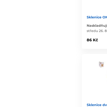
Sklenice ON
Naskladňuj
středu 26. 8
86 Kč
Sklenice dv