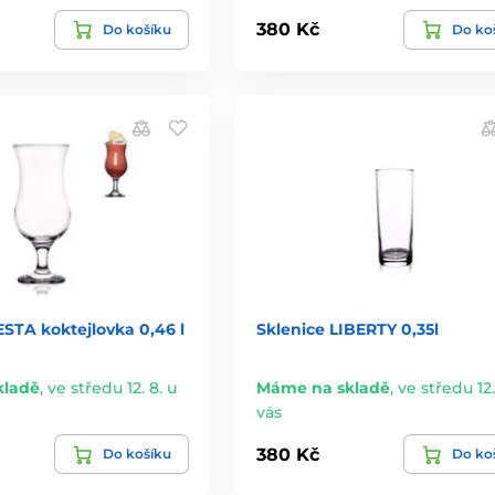
380 Kč
Do košíku
Do ko
ESTA koktejlovka 0,46 l
Sklenice LIBERTY 0,35l
kladě
,
ve středu 12. 8. u
Máme na skladě
,
ve středu 12.
vás
380 Kč
Do košíku
Do ko