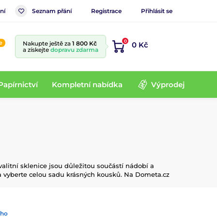
ní
Seznam přání
Registrace
Přihlásit se
0
e
Nakupte ještě za
1 800 Kč
0 Kč
a získejte
dopravu zdarma
Papírnictví
Kompletní nabídka
Výprodej
alitní sklenice jsou důležitou součástí nádobí a
 a vyberte celou sadu krásných kousků. Na Dometa.cz
ího