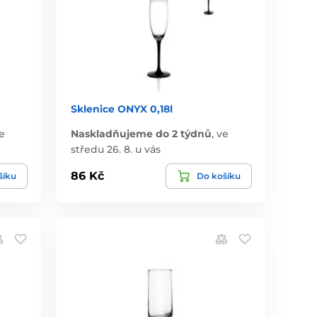
Sklenice ONYX 0,18l
e
Naskladňujeme do 2 týdnů
,
ve
středu 26. 8. u vás
86 Kč
šíku
Do košíku