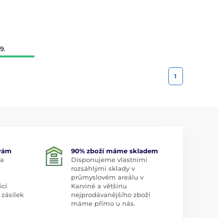
9.
1
 vám
90% zboží máme skladem
 a
Disponujeme vlastními
rozsáhlými sklady v
průmyslovém areálu v
ici
Karviné a většinu
 zásilek
nejprodávanějšího zboží
máme přímo u nás.