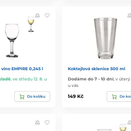
 víno EMPIRE 0,245 l
Koktejlová sklenice 500 ml
kladě
,
ve středu 12. 8. u
Dodáme do 7 - 10 dní
,
v úterý 
u vás
149 Kč
Do košíku
Do ko