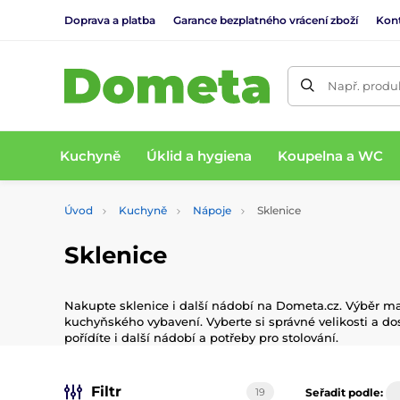
Doprava a platba
Garance bezplatného vrácení zboží
Kon
Např. produk
Kuchyně
Úklid a hygiena
Koupelna a WC
Úvod
Kuchyně
Nápoje
Sklenice
Sklenice
Nakupte sklenice i další nádobí na Dometa.cz. Výběr malý
kuchyňského vybavení. Vyberte si správné velikosti a d
pořídíte i další nádobí a potřeby pro stolování.
Filtr
19
Seřadit podle: