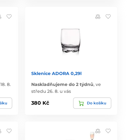
Sklenice ADORA 0,29l
18. 8.
Naskladňujeme do 2 týdnů
,
ve
středu 26. 8. u vás
380 Kč
šíku
Do košíku