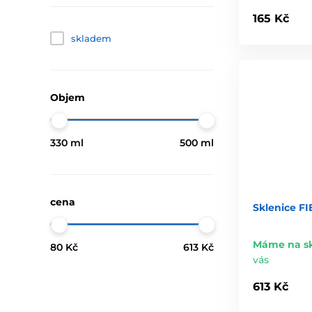
165 Kč
skladem
Objem
330 ml
500 ml
cena
Sklenice FI
Máme na s
80 Kč
613 Kč
vás
613 Kč