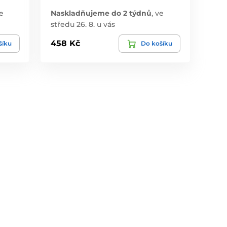
e
Naskladňujeme do 2 týdnů
,
ve
středu 26. 8. u vás
458 Kč
šíku
Do košíku