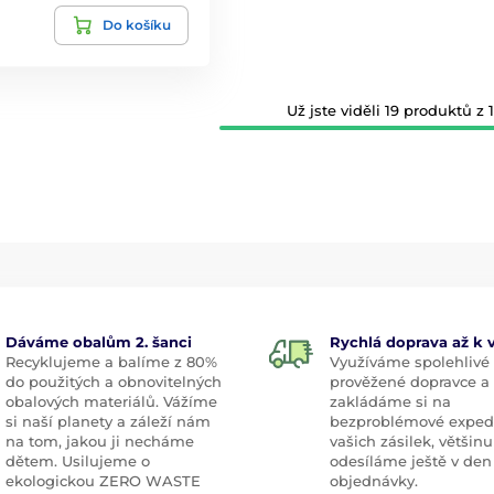
Do košíku
Už jste viděli 19 produktů z 1
Dáváme obalům 2. šanci
Rychlá doprava až k
Recyklujeme a balíme z 80%
Využíváme spolehlivé
do použitých a obnovitelných
prověžené dopravce a
obalových materiálů. Vážíme
zakládáme si na
si naší planety a záleží nám
bezproblémové exped
na tom, jakou ji necháme
vašich zásilek, většinu
dětem. Usilujeme o
odesíláme ještě v den
ekologickou ZERO WASTE
objednávky.