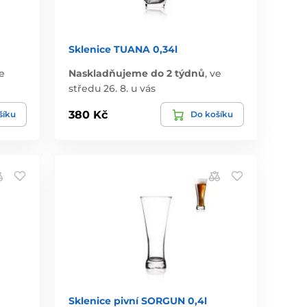
Sklenice TUANA 0,34l
e
Naskladňujeme do 2 týdnů
,
ve
středu 26. 8. u vás
380 Kč
šíku
Do košíku
Sklenice pivní SORGUN 0,4l