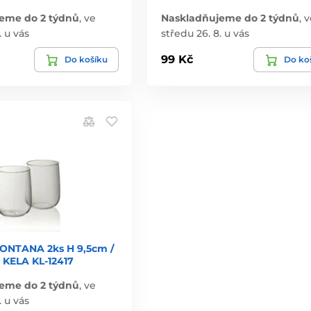
eme do 2 týdnů
,
ve
Naskladňujeme do 2 týdnů
,
v
. u vás
středu 26. 8. u vás
99 Kč
Do košíku
Do ko
FONTANA 2ks H 9,5cm /
 KELA KL-12417
eme do 2 týdnů
,
ve
. u vás