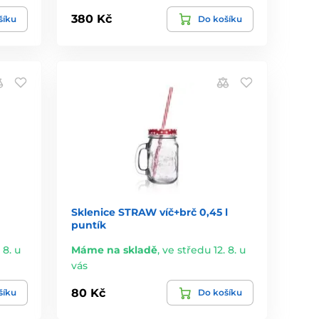
380 Kč
šíku
Do košíku
Sklenice STRAW víč+brč 0,45 l
puntík
 8. u
Máme na skladě
,
ve středu 12. 8. u
vás
80 Kč
šíku
Do košíku