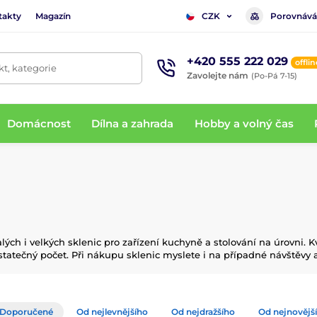
takty
Magazín
Porovnává
CZK
+420 555 222 029
offlin
t, kategorie
Zavolejte nám
(Po-Pá 7-15)
Domácnost
Dílna a zahrada
Hobby a volný čas
ch i velkých sklenic pro zařízení kuchyně a stolování na úrovni. Kv
ostatečný počet. Při nákupu sklenic myslete i na případné návštěvy
Doporučené
Od nejlevnějšího
Od nejdražšího
Od nejnovějš