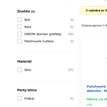
V nabídce je 
Značka
(4)
Ibili
(1)
Zobrazujeme 1-19
Kela
(1)
ORION domácí potřeby
(16)
Patchwork Cutters
(1)
Materiál
Sklo
(17)
Patchwork 
Party téma
sklenice - B
Fotbal
(1)
Máme na s
vás