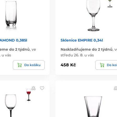
IAMOND 0,385l
Sklenice EMPIRE 0,34l
eme do 2 týdnů
,
ve
Naskladňujeme do 2 týdnů
,
v
. u vás
středu 26. 8. u vás
458 Kč
Do košíku
Do ko