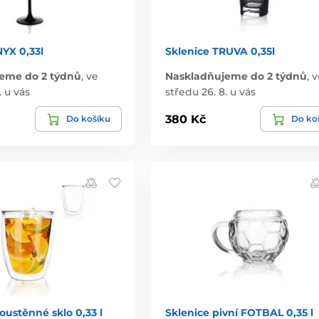
YX 0,33l
Sklenice TRUVA 0,35l
eme do 2 týdnů
,
ve
Naskladňujeme do 2 týdnů
,
v
. u vás
středu 26. 8. u vás
380 Kč
Do košíku
Do ko
oustěnné sklo 0,33 l
Sklenice pivní FOTBAL 0,35 l