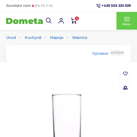
+420 555 222 029
Zavolejte nám
(Po-Pá 7-15)
0
Menu
Úvod
Kuchyně
Nápoje
Sklenice
Výrobce