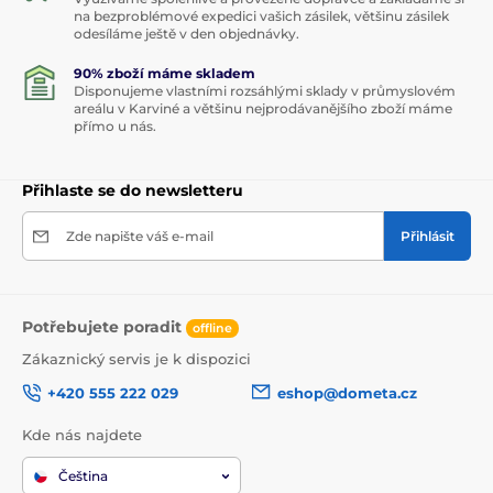
na bezproblémové expedici vašich zásilek, většinu zásilek
odesíláme ještě v den objednávky.
90% zboží máme skladem
Disponujeme vlastními rozsáhlými sklady v průmyslovém
areálu v Karviné a většinu nejprodávanějšího zboží máme
přímo u nás.
Přihlaste se do newsletteru
Zde napište váš e-mail
Přihlásit
Potřebujete poradit
offline
Zákaznický servis je k dispozici
+420 555 222 029
eshop@dometa.cz
Kde nás najdete
Čeština