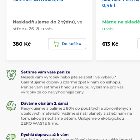
0,46 l
Naskladňujeme do 2 týdnů
,
ve
Máme na skladě
středu 26. 8. u vás
u vás
380 Kč
613 Kč
Do košíku
Šetříme vám vaše peníze
Nesedí vám výrobek nebo jste se spletli ve výběru?
Garantujeme dopravu zdarma zpět k nám do eshopu.
Peníze vám šetříme i hned u nákupu, vybíráme pro vás
výrobky za co nejvýhodnější ceny.
Dáváme obalům 2. šanci
Recyklujeme a balíme z 80% do použitých a obnovitelných
obalových materiálů. Vážíme si naší planety a záleží nám na
tom, jakou ji necháme dětem. Usilujeme o ekologickou
ZERO WASTE firmu.
Rychlá doprava až k vám
Využíváme spolehlivé a prověžené dopravce a zakládáme si