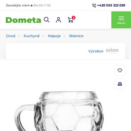
+420 555 222 029
Zavolejte nám
(Po-Pá 7-15)
0
Menu
Úvod
Kuchyně
Nápoje
Sklenice
Výrobce