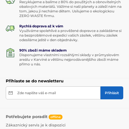
Recyklujeme a balíme z 80% do použitých a obnovitelných
obalových materiálů. Vážíme si naší planety a záleží nám na
tom, jakou ji necháme dětem. Usilujeme o ekologickou
ZERO WASTE firmu.
Rychlá doprava až k vám
Využíváme spolehlivé a prověžené dopravce a zakládáme si
na bezproblémové expedici vašich zásilek, většinu zásilek
odesíláme ještě v den objednávky.
90% zboží máme skladem
Disponujeme vlastními rozsáhlými sklady v průmyslovém
areálu v Karviné a většinu nejprodávanějšího zboží máme
přímo u nás.
Přihlaste se do newsletteru
Zde napište váš e-mail
Přihlásit
Potřebujete poradit
offline
Zákaznický servis je k dispozici