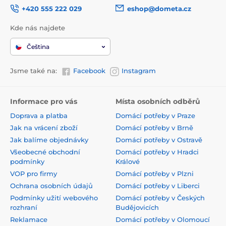
+420 555 222 029
eshop@dometa.cz
Kde nás najdete
Čeština
Jsme také na:
Facebook
Instagram
Informace pro vás
Místa osobních odběrů
Doprava a platba
Domácí potřeby v Praze
Jak na vrácení zboží
Domácí potřeby v Brně
Jak balíme objednávky
Domácí potřeby v Ostravě
Všeobecné obchodní
Domácí potřeby v Hradci
podmínky
Králové
VOP pro firmy
Domácí potřeby v Plzni
Ochrana osobních údajů
Domácí potřeby v Liberci
Podmínky užití webového
Domácí potřeby v Českých
rozhraní
Budějovicích
Reklamace
Domácí potřeby v Olomoucí