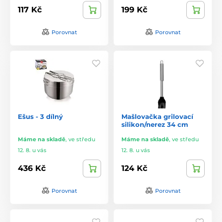
117 Kč
199 Kč
Porovnat
Porovnat
Ešus - 3 dílný
Mašlovačka grilovací
silikon/nerez 34 cm
Máme na skladě
,
ve středu
Máme na skladě
,
ve středu
12. 8. u vás
12. 8. u vás
436 Kč
124 Kč
Porovnat
Porovnat