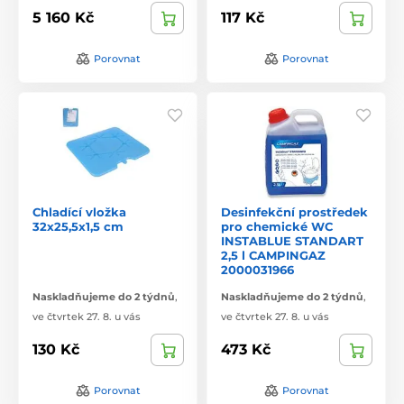
5 160 Kč
117 Kč
Porovnat
Porovnat
Chladící vložka
Desinfekční prostředek
32x25,5x1,5 cm
pro chemické WC
INSTABLUE STANDART
2,5 l CAMPINGAZ
2000031966
Naskladňujeme do 2 týdnů
,
Naskladňujeme do 2 týdnů
,
ve čtvrtek 27. 8. u vás
ve čtvrtek 27. 8. u vás
130 Kč
473 Kč
Porovnat
Porovnat