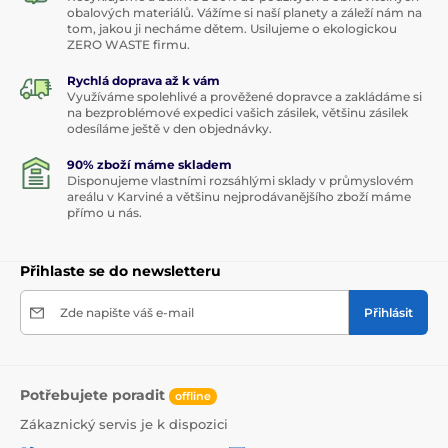
obalových materiálů. Vážíme si naší planety a záleží nám na
tom, jakou ji necháme dětem. Usilujeme o ekologickou
ZERO WASTE firmu.
Rychlá doprava až k vám
Využíváme spolehlivé a prověžené dopravce a zakládáme si
na bezproblémové expedici vašich zásilek, většinu zásilek
odesíláme ještě v den objednávky.
90% zboží máme skladem
Disponujeme vlastními rozsáhlými sklady v průmyslovém
areálu v Karviné a většinu nejprodávanějšího zboží máme
přímo u nás.
Přihlaste se do newsletteru
Zde napište váš e-mail
Přihlásit
Potřebujete poradit
offline
Zákaznický servis je k dispozici