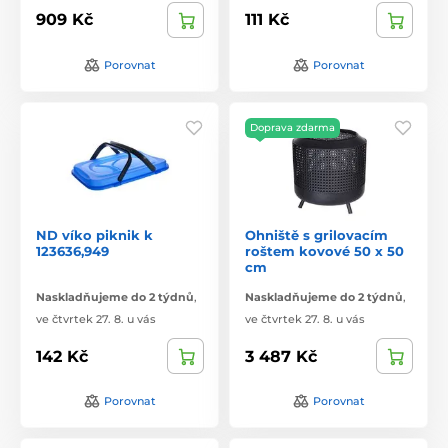
909 Kč
111 Kč
Porovnat
Porovnat
Doprava zdarma
ND víko piknik k
Ohniště s grilovacím
123636,949
roštem kovové 50 x 50
cm
Naskladňujeme do 2 týdnů
,
Naskladňujeme do 2 týdnů
,
ve čtvrtek 27. 8. u vás
ve čtvrtek 27. 8. u vás
142 Kč
3 487 Kč
Porovnat
Porovnat