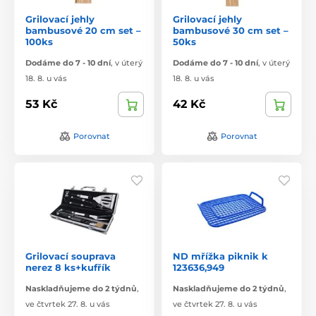
Grilovací jehly
Grilovací jehly
bambusové 20 cm set –
bambusové 30 cm set –
100ks
50ks
Dodáme do 7 - 10 dní
,
v úterý
Dodáme do 7 - 10 dní
,
v úterý
18. 8. u vás
18. 8. u vás
53 Kč
42 Kč
Porovnat
Porovnat
Grilovací souprava
ND mřížka piknik k
nerez 8 ks+kufřík
123636,949
Naskladňujeme do 2 týdnů
,
Naskladňujeme do 2 týdnů
,
ve čtvrtek 27. 8. u vás
ve čtvrtek 27. 8. u vás