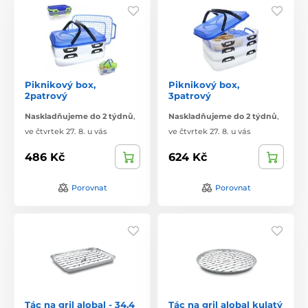
Piknikový box,
Piknikový box,
2patrový
3patrový
Naskladňujeme do 2 týdnů
,
Naskladňujeme do 2 týdnů
,
ve čtvrtek 27. 8. u vás
ve čtvrtek 27. 8. u vás
486 Kč
624 Kč
Porovnat
Porovnat
Tác na gril alobal - 34,4
Tác na gril alobal kulatý