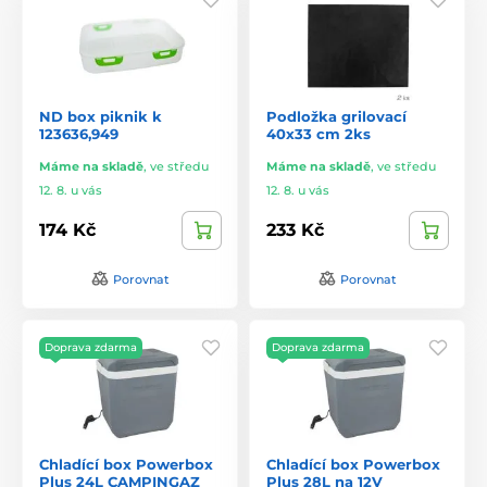
ND box piknik k
Podložka grilovací
123636,949
40x33 cm 2ks
Máme na skladě
,
ve středu
Máme na skladě
,
ve středu
12. 8. u vás
12. 8. u vás
174 Kč
233 Kč
Porovnat
Porovnat
Doprava zdarma
Doprava zdarma
Chladící box Powerbox
Chladící box Powerbox
Plus 24L CAMPINGAZ
Plus 28L na 12V