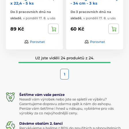
x 22,4 - 5 ks
- 34 cm - 3 ks
Do 3 pracovních dnů na
Do 3 pracovních dnů na
skladě
,
v pondělí 17. 8. u vás
skladě
,
v pondělí 17. 8. u vás
89 Kč
60 Kč
Porovnat
Porovnat
Už jste viděli 24 produktů z 24.
1
Šetříme vám vaše peníze
Nesedí vám výrobek nebo jste se spletli ve výběru?
Garantujeme dopravu zdarma zpět k nám do eshopu.
Peníze vám šetříme i hned u nákupu, vybíráme pro vás
výrobky za co nejvýhodnější ceny.
Dáváme obalům 2. šanci
Recyklujeme a balíme z 80% do použitých a obnovitelných