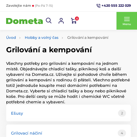
+420 555 222 029
Zavolejte nám
(Po-Pá 7-15)
0
Menu
Úvod
Hobby a volný čas
Grilování a kempování
Grilování a kempování
Všechny potřeby pro grilování a kempování na jednom
místě. Objednávejte chladicí tašky, piknikový koš a další
vybavení na Dometa.cz. Užívejte si pohodové chvíle během
grilování a kempování s rodinou či přáteli. Všechno potřebné
totiž jednoduše koupíte mezi domácími potřebami na
Dometa.cz. Vyberte si chladicí tašky a boxy nebo piknikové
koše. Pro delší cesty se může hodit i chemické WC včetně
potřebné chemie a vybavení.
Ešusy
2
Grilovací náčiní
4