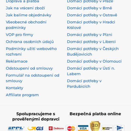
Doprava a platba
Domácí potřeby v Praze
Jak na vrácení zboží
Domácí potřeby v Brně
Jak balíme objednávky
Domácí potřeby v Ostravě
Všeobecné obchodní
Domácí potřeby v Hradci
podmínky
Králové
VOP pro firmy
Domácí potřeby v Plzni
Ochrana osobních údajů
Domácí potřeby v Liberci
Podmínky užití webového
Domácí potřeby v Českých
rozhraní
Budějovicích
Reklamace
Domácí potřeby v Olomoucí
Odstoupení od smlouvy
Domácí potřeby v Ústí n.
Labem
Formulář na odstoupení od
smlouvy
Domácí potřeby v
Pardubicích
Kontakty
Affiliate program
Spolupracujeme s
Bezpečná platba online
prověřenými dopravci