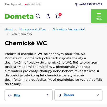
+420 555 222 029
Zavolejte nám
(Po-Pá 7-15)
0
Menu
Úvod
Hobby a volný čas
Grilování a kempování
Chemické WC
Chemické WC
Pořiďte si chemické WC se snadným použitím. Na
Dometa.cz v domácích potřebách najdete toalety a
dezinfekční přípravky do chemického WC. Řešíte provizorní
toaletu? Moderní chemické WC představuje vhodnou
alternativu pro chaty, chalupy nebo během rekonstrukce. K
dispozici je celý komplet chemické toalety včetně
dezinfekčního prostředku. Právě dezinfekce se vyplatí pořídit
do zásoby.
Řazení
Filtr