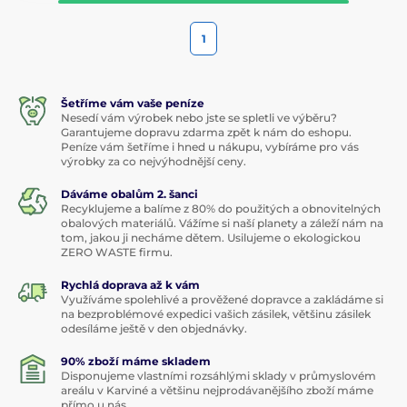
1
Šetříme vám vaše peníze
Nesedí vám výrobek nebo jste se spletli ve výběru?
Garantujeme dopravu zdarma zpět k nám do eshopu.
Peníze vám šetříme i hned u nákupu, vybíráme pro vás
výrobky za co nejvýhodnější ceny.
Dáváme obalům 2. šanci
Recyklujeme a balíme z 80% do použitých a obnovitelných
obalových materiálů. Vážíme si naší planety a záleží nám na
tom, jakou ji necháme dětem. Usilujeme o ekologickou
ZERO WASTE firmu.
Rychlá doprava až k vám
Využíváme spolehlivé a prověžené dopravce a zakládáme si
na bezproblémové expedici vašich zásilek, většinu zásilek
odesíláme ještě v den objednávky.
90% zboží máme skladem
Disponujeme vlastními rozsáhlými sklady v průmyslovém
areálu v Karviné a většinu nejprodávanějšího zboží máme
přímo u nás.