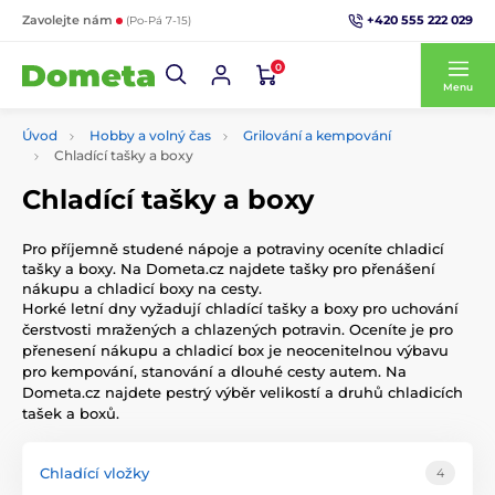
+420 555 222 029
Zavolejte nám
(Po-Pá 7-15)
0
Menu
Úvod
Hobby a volný čas
Grilování a kempování
Chladící tašky a boxy
Chladící tašky a boxy
Pro příjemně studené nápoje a potraviny oceníte chladicí
tašky a boxy. Na Dometa.cz najdete tašky pro přenášení
nákupu a chladicí boxy na cesty.
Horké letní dny vyžadují chladící tašky a boxy pro uchování
čerstvosti mražených a chlazených potravin. Oceníte je pro
přenesení nákupu a chladicí box je neocenitelnou výbavu
pro kempování, stanování a dlouhé cesty autem. Na
Dometa.cz najdete pestrý výběr velikostí a druhů chladicích
tašek a boxů.
Chladící vložky
4