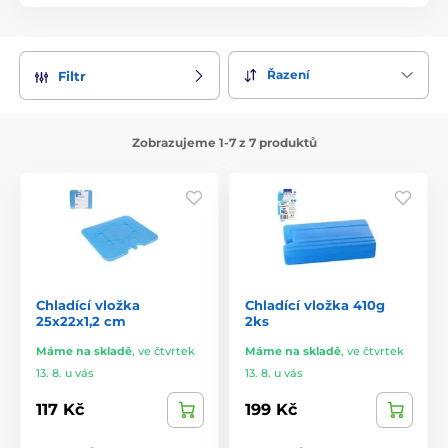
Řazení
Filtr
Zobrazujeme 1-7 z 7 produktů
Chladící vložka
Chladící vložka 410g
25x22x1,2 cm
2ks
Máme na skladě
,
ve čtvrtek
Máme na skladě
,
ve čtvrtek
13. 8. u vás
13. 8. u vás
117 Kč
199 Kč