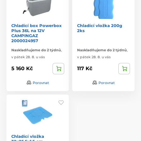
Chladící box Powerbox
Chladící vložka 200g
Plus 36L na 12V
2ks
CAMPINGAZ
2000024957
Naskladňujeme do 2 týdnů
,
Naskladňujeme do 2 týdnů
,
v pátek 28. 8. u vás
v pátek 28. 8. u vás
5 160 Kč
117 Kč
Porovnat
Porovnat
Chladící vložka