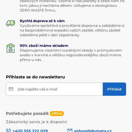
obalových materiálů. Vážíme si naší planety a záleží nám na
tom, jakou ji necháme dětem. Usilujeme o ekologickou
ZERO WASTE firmu.
Rychlá doprava až k vám
Využíváme spolehlivé a prověžené dopravce a zakládáme si
na bezproblémové expedici vašich zásilek, většinu zásilek
odesíláme ještě v den objednávky.
90% zboží máme skladem
Disponujeme vlastními rozsáhlými sklady v průmyslovém
areálu v Karviné a většinu nejprodávanějšího zboží máme
přímo u nás.
Přihlaste se do newsletteru
Zde napište váš e-mail
Přihlásit
Potřebujete poradit
offline
Zákaznický servis je k dispozici
+420 555 222 029
eshop@dometa.cz