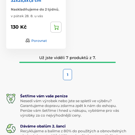
32x25,5x1,5 cm
Naskladňujeme do 2 týdnů
,
v pátek 28. 8. u vás
130 Kč
Porovnat
Už jste viděli 7 produktů z 7.
1
Šetříme vám vaše peníze
Nesedí vám výrobek nebo jste se spletli ve výběru?
Garantujeme dopravu zdarma zpět k nám do eshopu.
Peníze vám šetříme i hned u nákupu, vybíráme pro vás
výrobky za co nejvýhodnější ceny.
Dáváme obalům 2. šanci
Recyklujeme a balíme z 80% do použitých a obnovitelných