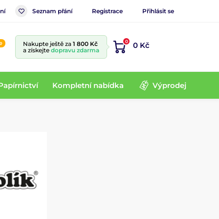
ní
Seznam přání
Registrace
Přihlásit se
0
e
Nakupte ještě za
1 800 Kč
0 Kč
a získejte
dopravu zdarma
Papírnictví
Kompletní nabídka
Výprodej