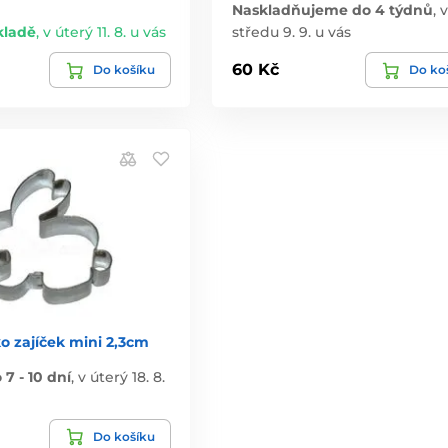
Naskladňujeme do 4 týdnů
,
kladě
,
v úterý 11. 8. u vás
středu 9. 9. u vás
60 Kč
Do košíku
Do ko
o zajíček mini 2,3cm
7 - 10 dní
,
v úterý 18. 8.
Do košíku