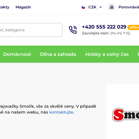
takty
Magazín
Porovnává
CZK
+420 555 222 029
offlin
t, kategorie
Zavolejte nám
(Po-Pá 7-15)
Domácnost
Dílna a zahrada
Hobby a volný čas
ajovačky Smolík, vše za skvělé ceny. V případě
álně na našem webu, nás
kontaktujte
.