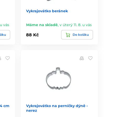
Vykrajovátko beránek
 u vás
Máme na skladě
,
v úterý 11. 8. u vás
88 Kč
šíku
Do košíku
 4 cm
Vykrajovátko na perníčky dýně -
nerez