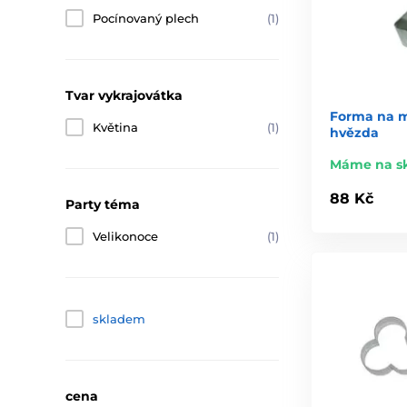
Pocínovaný plech
(1)
Tvar vykrajovátka
Forma na m
Květina
(1)
hvězda
Máme na s
88 Kč
Party téma
Velikonoce
(1)
skladem
cena