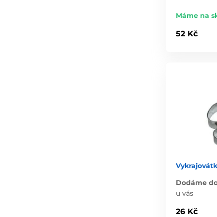
Máme na s
52 Kč
Vykrajovátk
Dodáme do 
u vás
26 Kč