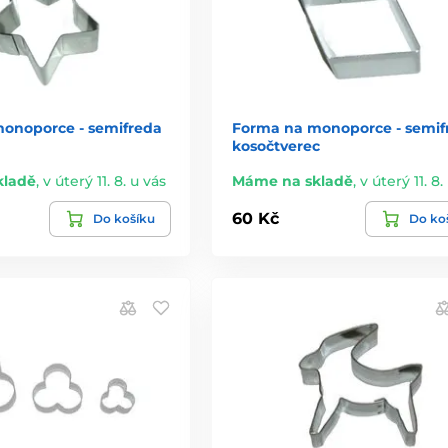
onoporce - semifreda
Forma na monoporce - semif
kosočtverec
kladě
,
v úterý 11. 8. u vás
Máme na skladě
,
v úterý 11. 8.
60 Kč
Do košíku
Do ko