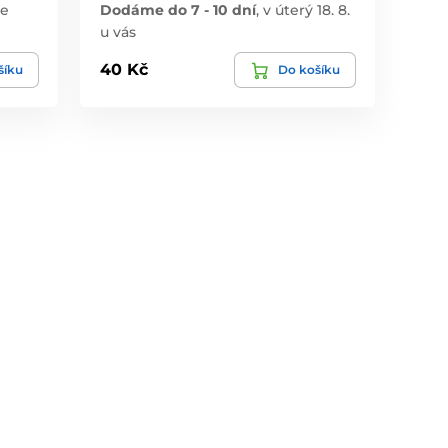
ve
Dodáme do 7 - 10 dní
,
v úterý 18. 8.
u vás
40 Kč
šíku
Do košíku