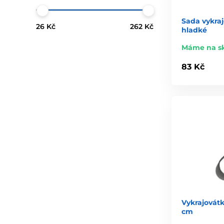
Sada vykraj
26 Kč
262 Kč
hladké
Máme na s
83 Kč
Vykrajovátk
cm