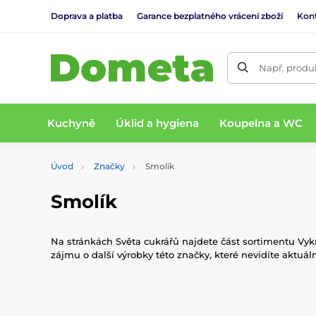
Doprava a platba
Garance bezplatného vrácení zboží
Kon
Např. produk
Kuchyně
Úklid a hygiena
Koupelna a WC
Úvod
Značky
Smolík
Smolík
Na stránkách Světa cukrářů najdete část sortimentu Vykr
zájmu o další výrobky této značky, které nevidíte aktu