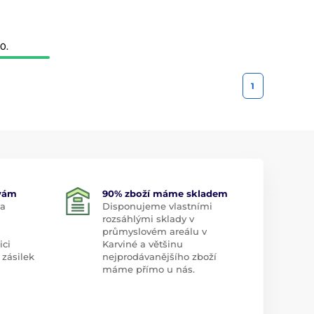
0.
1
 vám
90% zboží máme skladem
 a
Disponujeme vlastními
rozsáhlými sklady v
průmyslovém areálu v
ici
Karviné a většinu
 zásilek
nejprodávanějšího zboží
máme přímo u nás.