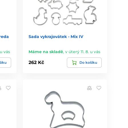
reda
Sada vykrajovátek - Mix IV
 u vás
Máme na skladě
,
v úterý 11. 8. u vás
262 Kč
šíku
Do košíku