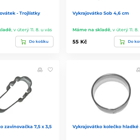
ovátek - Trojlístky
Vykrajovátko Sob 4,6 cm
kladě
,
v úterý 11. 8. u vás
Máme na skladě
,
v úterý 11. 8.
55 Kč
Do košíku
Do ko
o zavinovačka 7,5 x 3,5
Vykrajovátko kolečko hladké