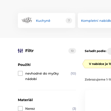
Kuchyně
Kompletní nabíd
7
Filtr
10
Seřadit podle:
V nabídce je 
Použití
nevhodné do myčky
(10)
nádobí
Zobrazujeme 1-10
Materiál
Nerez
(3)