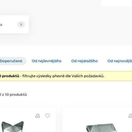
ka
9
Doporučené
Od nejlevnějšího
Od nejdražšího
Od nejnovějš
10 produktů
- filtrujte výsledky přesně dle Vašich požadavků.
 z 10 produktů