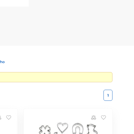
ího
1