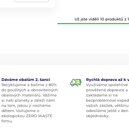
Už jste viděli 10 produktů z 1
Dáváme obalům 2. šanci
Rychlá doprava až k
Recyklujeme a balíme z 80%
Využíváme spolehlivé
do použitých a obnovitelných
prověžené dopravce a
obalových materiálů. Vážíme
zakládáme si na
si naší planety a záleží nám
bezproblémové exped
na tom, jakou ji necháme
vašich zásilek, většinu
dětem. Usilujeme o
odesíláme ještě v den
ekologickou ZERO WASTE
objednávky.
firmu.