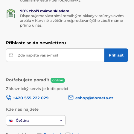
odesíláme ještě v den objednávky.
90% zboží máme skladem
Disponujeme vlastními rozsáhlými sklady v průmyslovém
areálu v Karviné a většinu nejprodávanějšího zboží máme
přímo u nás.
Přihlaste se do newsletteru
Zde napište váš e-mail
Přihlásit
Potřebujete poradit
online
Zákaznický servis je k dispozici
+420 555 222 029
eshop@dometa.cz
Kde nás najdete
Čeština