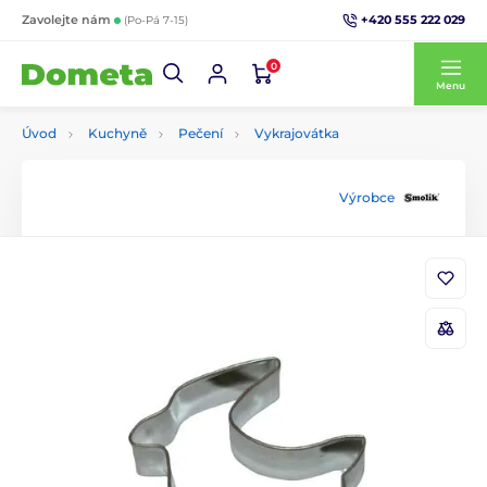
+420 555 222 029
Zavolejte nám
(Po-Pá 7-15)
0
Menu
Úvod
Kuchyně
Pečení
Vykrajovátka
Výrobce