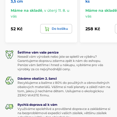
3,5 cm
ks
Máme na skladě
,
v úterý 11. 8. u
Máme na skladě
vás
vás
52 Kč
258 Kč
Do košíku
Šetříme vám vaše peníze
Nesedí vám výrobek nebo jste se spletli ve výběru?
Garantujeme dopravu zdarma zpět k nám do eshopu.
Peníze vám šetříme i hned u nákupu, vybíráme pro vás
výrobky za co nejvýhodnější ceny.
Dáváme obalům 2. šanci
Recyklujeme a balíme z 80% do použitých a obnovitelných
obalových materiálů. Vážíme si naší planety a záleží nám na
tom, jakou ji necháme dětem. Usilujeme o ekologickou
ZERO WASTE firmu.
Rychlá doprava až k vám
Využíváme spolehlivé a prověžené dopravce a zakládáme si
na bezproblémové expedici vašich zásilek, většinu zásilek