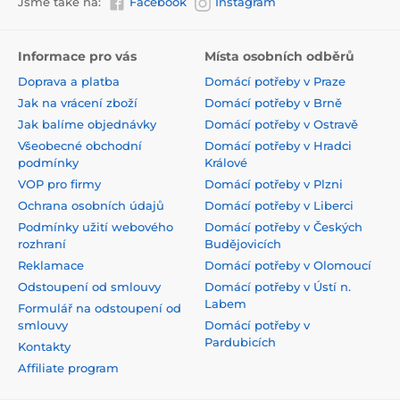
Jsme také na:
Facebook
Instagram
Informace pro vás
Místa osobních odběrů
Doprava a platba
Domácí potřeby v Praze
Jak na vrácení zboží
Domácí potřeby v Brně
Jak balíme objednávky
Domácí potřeby v Ostravě
Všeobecné obchodní
Domácí potřeby v Hradci
podmínky
Králové
VOP pro firmy
Domácí potřeby v Plzni
Ochrana osobních údajů
Domácí potřeby v Liberci
Podmínky užití webového
Domácí potřeby v Českých
rozhraní
Budějovicích
Reklamace
Domácí potřeby v Olomoucí
Odstoupení od smlouvy
Domácí potřeby v Ústí n.
Labem
Formulář na odstoupení od
smlouvy
Domácí potřeby v
Pardubicích
Kontakty
Affiliate program