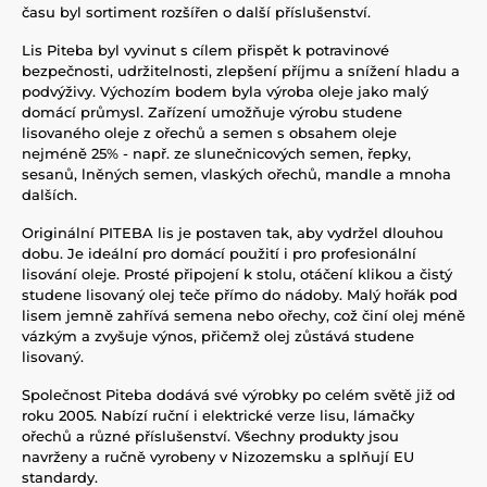
času byl sortiment rozšířen o další příslušenství.
Lis Piteba byl vyvinut s cílem přispět k potravinové
bezpečnosti, udržitelnosti, zlepšení příjmu a snížení hladu a
podvýživy. Výchozím bodem byla výroba oleje jako malý
domácí průmysl. Zařízení umožňuje výrobu studene
lisovaného oleje z ořechů a semen s obsahem oleje
nejméně 25% - např. ze slunečnicových semen, řepky,
sesanů, lněných semen, vlaských ořechů, mandle a mnoha
dalších.
Originální PITEBA lis je postaven tak, aby vydržel dlouhou
dobu. Je ideální pro domácí použití i pro profesionální
lisování oleje. Prosté připojení k stolu, otáčení klikou a čistý
studene lisovaný olej teče přímo do nádoby. Malý hořák pod
lisem jemně zahřívá semena nebo ořechy, což činí olej méně
vázkým a zvyšuje výnos, přičemž olej zůstává studene
lisovaný.
Společnost Piteba dodává své výrobky po celém světě již od
roku 2005. Nabízí ruční i elektrické verze lisu, lámačky
ořechů a různé příslušenství. Všechny produkty jsou
navrženy a ručně vyrobeny v Nizozemsku a splňují EU
standardy.