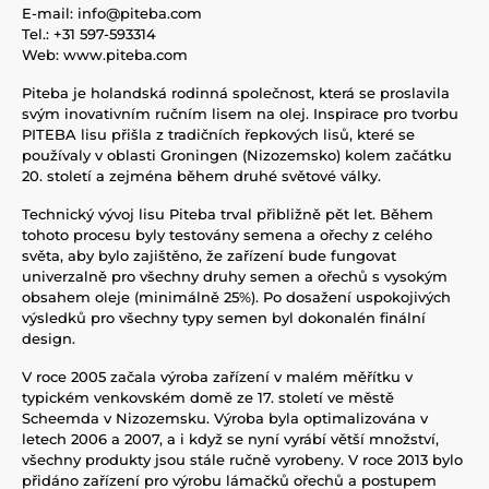
E-mail: info@piteba.com
Tel.: +31 597-593314
Web: www.piteba.com
Piteba je holandská rodinná společnost, která se proslavila
svým inovativním ručním lisem na olej. Inspirace pro tvorbu
PITEBA lisu přišla z tradičních řepkových lisů, které se
používaly v oblasti Groningen (Nizozemsko) kolem začátku
20. století a zejména během druhé světové války.
Technický vývoj lisu Piteba trval přibližně pět let. Během
tohoto procesu byly testovány semena a ořechy z celého
světa, aby bylo zajištěno, že zařízení bude fungovat
univerzalně pro všechny druhy semen a ořechů s vysokým
obsahem oleje (minimálně 25%). Po dosažení uspokojivých
výsledků pro všechny typy semen byl dokonalén finální
design.
V roce 2005 začala výroba zařízení v malém měřítku v
typickém venkovském domě ze 17. století ve městě
Scheemda v Nizozemsku. Výroba byla optimalizována v
letech 2006 a 2007, a i když se nyní vyrábí větší množství,
všechny produkty jsou stále ručně vyrobeny. V roce 2013 bylo
přidáno zařízení pro výrobu lámačků ořechů a postupem