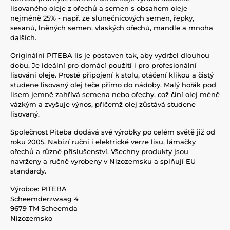
lisovaného oleje z ořechů a semen s obsahem oleje
nejméně 25% - např. ze slunečnicových semen, řepky,
sesanů, lněných semen, vlaských ořechů, mandle a mnoha
dalších.
Originální PITEBA lis je postaven tak, aby vydržel dlouhou
dobu. Je ideální pro domácí použití i pro profesionální
lisování oleje. Prosté připojení k stolu, otáčení klikou a čistý
studene lisovaný olej teče přímo do nádoby. Malý hořák pod
lisem jemně zahřívá semena nebo ořechy, což činí olej méně
vázkým a zvyšuje výnos, přičemž olej zůstává studene
lisovaný.
Společnost Piteba dodává své výrobky po celém světě již od
roku 2005. Nabízí ruční i elektrické verze lisu, lámačky
ořechů a různé příslušenství. Všechny produkty jsou
navrženy a ručně vyrobeny v Nizozemsku a splňují EU
standardy.
Výrobce: PITEBA
Scheemderzwaag 4
9679 TM Scheemda
Nizozemsko