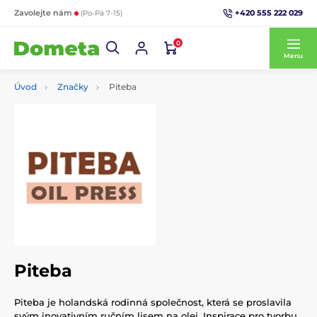
+420 555 222 029
Zavolejte nám
(Po-Pá 7-15)
0
Menu
Úvod
Značky
Piteba
Piteba
Piteba je holandská rodinná společnost, která se proslavila
svým inovativním ručním lisem na olej. Inspirace pro tvorbu