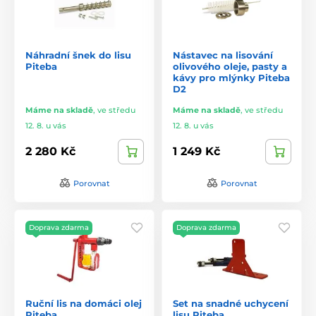
Náhradní šnek do lisu
Nástavec na lisování
Piteba
olivového oleje, pasty a
kávy pro mlýnky Piteba
D2
Máme na skladě
,
ve středu
Máme na skladě
,
ve středu
12. 8. u vás
12. 8. u vás
2 280 Kč
1 249 Kč
Porovnat
Porovnat
Doprava zdarma
Doprava zdarma
Ruční lis na domáci olej
Set na snadné uchycení
Piteba
lisu Piteba