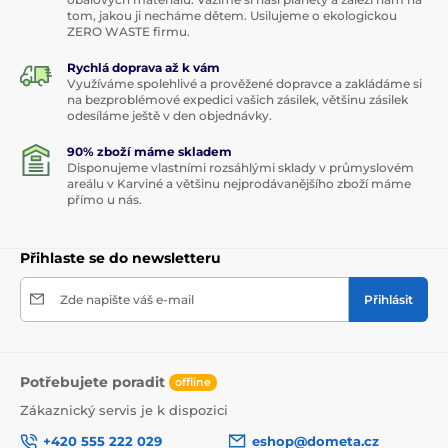
tom, jakou ji necháme dětem. Usilujeme o ekologickou
ZERO WASTE firmu.
Rychlá doprava až k vám
Využíváme spolehlivé a prověžené dopravce a zakládáme si
na bezproblémové expedici vašich zásilek, většinu zásilek
odesíláme ještě v den objednávky.
90% zboží máme skladem
Disponujeme vlastními rozsáhlými sklady v průmyslovém
areálu v Karviné a většinu nejprodávanějšího zboží máme
přímo u nás.
Přihlaste se do newsletteru
Zde napište váš e-mail
Přihlásit
Potřebujete poradit
offline
Zákaznický servis je k dispozici
+420 555 222 029
eshop@dometa.cz