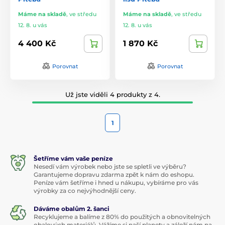
Máme na skladě
,
ve středu
Máme na skladě
,
ve středu
12. 8. u vás
12. 8. u vás
4 400 Kč
1 870 Kč
Porovnat
Porovnat
Už jste viděli 4 produkty z 4.
1
Šetříme vám vaše peníze
Nesedí vám výrobek nebo jste se spletli ve výběru?
Garantujeme dopravu zdarma zpět k nám do eshopu.
Peníze vám šetříme i hned u nákupu, vybíráme pro vás
výrobky za co nejvýhodnější ceny.
Dáváme obalům 2. šanci
Recyklujeme a balíme z 80% do použitých a obnovitelných
obalových materiálů. Vážíme si naší planety a záleží nám na