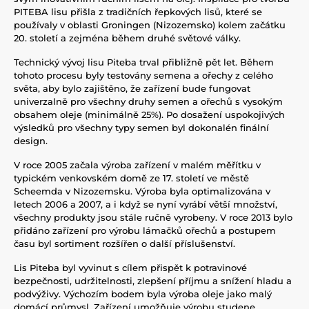
PITEBA lisu přišla z tradičních řepkových lisů, které se
používaly v oblasti Groningen (Nizozemsko) kolem začátku
20. století a zejména během druhé světové války.
Technický vývoj lisu Piteba trval přibližně pět let. Během
tohoto procesu byly testovány semena a ořechy z celého
světa, aby bylo zajištěno, že zařízení bude fungovat
univerzalně pro všechny druhy semen a ořechů s vysokým
obsahem oleje (minimálně 25%). Po dosažení uspokojivých
výsledků pro všechny typy semen byl dokonalén finální
design.
V roce 2005 začala výroba zařízení v malém měřítku v
typickém venkovském domě ze 17. století ve městě
Scheemda v Nizozemsku. Výroba byla optimalizována v
letech 2006 a 2007, a i když se nyní vyrábí větší množství,
všechny produkty jsou stále ručně vyrobeny. V roce 2013 bylo
přidáno zařízení pro výrobu lámačků ořechů a postupem
času byl sortiment rozšířen o další příslušenství.
Lis Piteba byl vyvinut s cílem přispět k potravinové
bezpečnosti, udržitelnosti, zlepšení příjmu a snížení hladu a
podvýživy. Výchozím bodem byla výroba oleje jako malý
domácí průmysl. Zařízení umožňuje výrobu studene