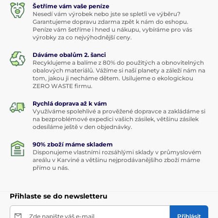
Šetříme vám vaše peníze
Nesedí vám výrobek nebo jste se spletli ve výběru?
Garantujeme dopravu zdarma zpět k nám do eshopu.
Peníze vám šetříme i hned u nákupu, vybíráme pro vás
výrobky za co nejvýhodnější ceny.
Dáváme obalům 2. šanci
Recyklujeme a balíme z 80% do použitých a obnovitelných
obalových materiálů. Vážíme si naší planety a záleží nám na
tom, jakou ji necháme dětem. Usilujeme o ekologickou
ZERO WASTE firmu.
Rychlá doprava až k vám
Využíváme spolehlivé a prověžené dopravce a zakládáme si
na bezproblémové expedici vašich zásilek, většinu zásilek
odesíláme ještě v den objednávky.
90% zboží máme skladem
Disponujeme vlastními rozsáhlými sklady v průmyslovém
areálu v Karviné a většinu nejprodávanějšího zboží máme
přímo u nás.
Přihlaste se do newsletteru
Zde napište váš e-mail
Přihlásit