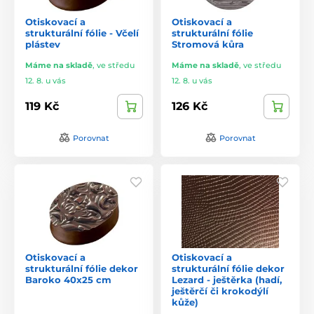
Otiskovací a
Otiskovací a
strukturální fólie - Včelí
strukturální fólie
plástev
Stromová kůra
Máme na skladě
,
ve středu
Máme na skladě
,
ve středu
12. 8. u vás
12. 8. u vás
119 Kč
126 Kč
Porovnat
Porovnat
Otiskovací a
Otiskovací a
strukturální fólie dekor
strukturální fólie dekor
Baroko 40x25 cm
Lezard - ještěrka (hadí,
ještěrčí či krokodýlí
kůže)