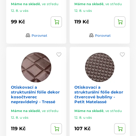
Máme na skladě
,
ve středu
Máme na skladě
,
ve středu
12. 8. u vás
12. 8. u vás
99 Kč
119 Kč
Porovnat
Porovnat
Otiskovací a
Otiskovací a
strukturální fólie dekor
strukturální fólie dekor
kosočtverec
čtvercové bubliny -
nepravidelný - Tressé
Petit Matelassé
Máme na skladě
,
ve středu
Máme na skladě
,
ve středu
12. 8. u vás
12. 8. u vás
119 Kč
107 Kč