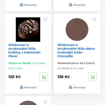
Porovnat
Porovnat
Otiskovací a
Otiskovací a
strukturální fólie
strukturální fólie dekor
květiny s kašmírem
krokodýlí kůže -
Floral
Crocodile
Máme na skladě
,
ve středu
Naskladňujeme do 3 týdnů
,
12. 8. u vás
ve středu 2. 9. u vás
120 Kč
138 Kč
Porovnat
Porovnat