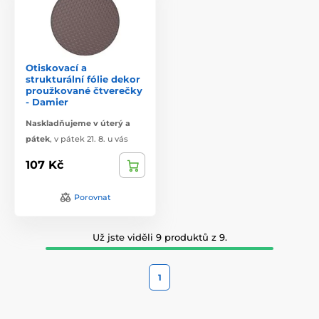
Otiskovací a
strukturální fólie dekor
proužkované čtverečky
- Damier
Naskladňujeme v úterý a
pátek
,
v pátek 21. 8. u vás
107 Kč
Porovnat
Už jste viděli 9 produktů z 9.
1