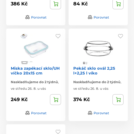
386 Kč
84 Kč
Porovnat
Porovnat
Miska zapékací sklo/UH
Pekáč sklo ovál 2,25
víčko 20x15 cm
l+2,25 l víko
Naskladňujeme do 2 týdnů
,
Naskladňujeme do 2 týdnů
,
ve středu 26. 8. u vás
ve středu 26. 8. u vás
249 Kč
374 Kč
Porovnat
Porovnat