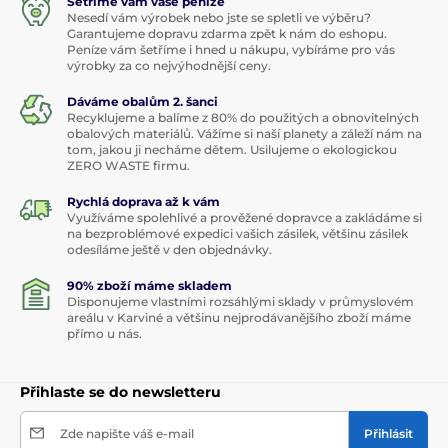
Šetříme vám vaše peníze
Nesedí vám výrobek nebo jste se spletli ve výběru?
Garantujeme dopravu zdarma zpět k nám do eshopu.
Peníze vám šetříme i hned u nákupu, vybíráme pro vás
výrobky za co nejvýhodnější ceny.
Dáváme obalům 2. šanci
Recyklujeme a balíme z 80% do použitých a obnovitelných
obalových materiálů. Vážíme si naší planety a záleží nám na
tom, jakou ji necháme dětem. Usilujeme o ekologickou
ZERO WASTE firmu.
Rychlá doprava až k vám
Využíváme spolehlivé a prověžené dopravce a zakládáme si
na bezproblémové expedici vašich zásilek, většinu zásilek
odesíláme ještě v den objednávky.
90% zboží máme skladem
Disponujeme vlastními rozsáhlými sklady v průmyslovém
areálu v Karviné a většinu nejprodávanějšího zboží máme
přímo u nás.
Přihlaste se do newsletteru
Zde napište váš e-mail
Přihlásit