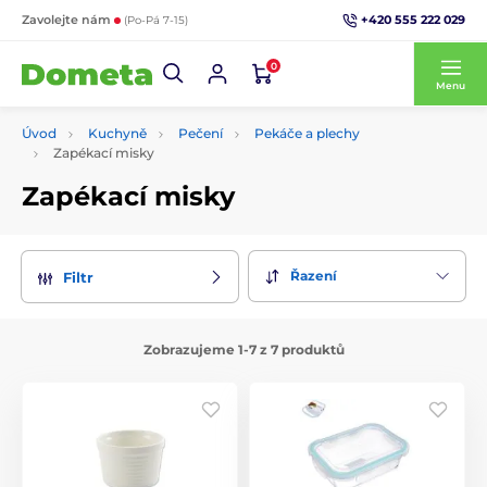
+420 555 222 029
Zavolejte nám
(Po-Pá 7-15)
0
Menu
Úvod
Kuchyně
Pečení
Pekáče a plechy
Zapékací misky
Zapékací misky
Řazení
Filtr
Zobrazujeme 1-7 z 7 produktů