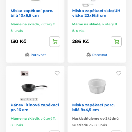
Miska zapékací porc.
Miska zapékací sklo/UH
bílá 10x6,5 cm
víčko 22x16,5 cm
Máme na skladě
,
v úterý 11.
Máme na skladě
,
v úterý 11.
8. u vás
8. u vás
130 Kč
286 Kč
Porovnat
Porovnat
Pánev litinová zapékací
Miska zapékací porc.
pr. 16 cm
bílá 9x4,5 cm
Máme na skladě
,
v úterý 11.
Naskladňujeme do 2 týdnů
,
8. u vás
ve středu 26. 8. u vás