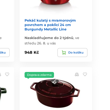
Pekáč kulatý s mramorovým
povrchem a poklicí 24 cm
Burgundy Metallic Line
e
Naskladňujeme do 2 týdnů
,
ve
středu 26. 8. u vás
948 Kč
šíku
Do košíku
Doprava zdarma