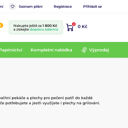
ní
Seznam přání
Registrace
Přihlásit se
0
e
Nakupte ještě za
1 800 Kč
0 Kč
a získejte
dopravu zdarma
Papírnictví
Kompletní nabídka
Výprodej
alitní pekáče a plechy pro pečení patří do každé
potřebujete a jestli využijete i plechy na grilování.