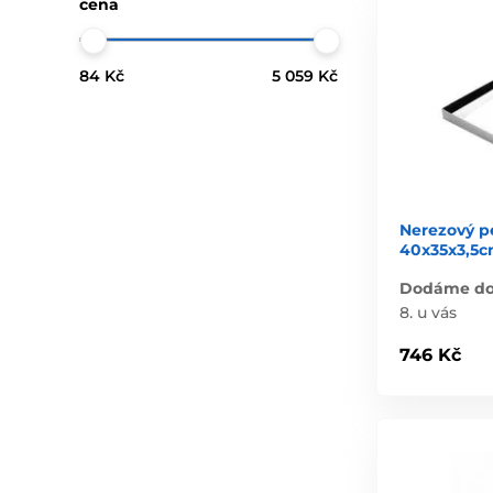
cena
84 Kč
5 059 Kč
Nerezový p
40x35x3,5
Dodáme do 
8. u vás
746 Kč