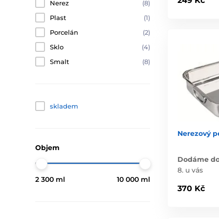
249 Kč
Nerez
(8)
Plast
(1)
Porcelán
(2)
Sklo
(4)
Smalt
(8)
skladem
Nerezový 
Objem
Dodáme do 
8. u vás
2 300 ml
10 000 ml
370 Kč