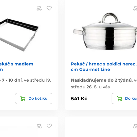
ekáč s madlem
Pekáč / hrnec s poklicí nerez
cm
cm Gourmet Line
7 - 10 dní
,
ve středu 19.
Naskladňujeme do 2 týdnů
,
v
středu 26. 8. u vás
541 Kč
Do košíku
Do ko