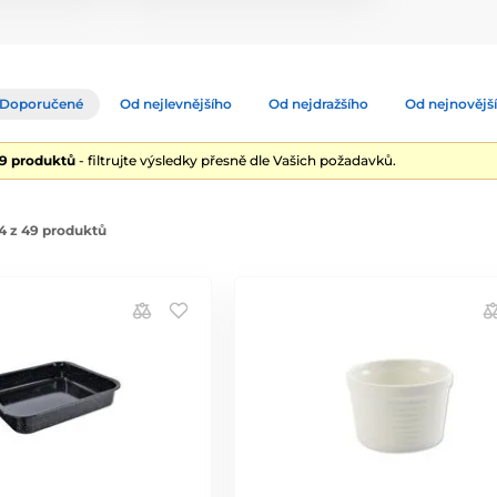
Doporučené
Od nejlevnějšího
Od nejdražšího
Od nejnovějš
49 produktů
- filtrujte výsledky přesně dle Vašich požadavků.
4 z 49 produktů