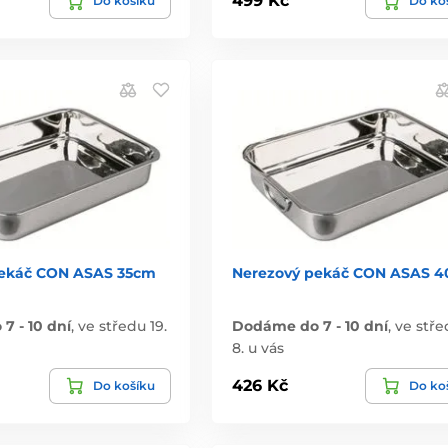
499 Kč
Do košíku
Do ko
pekáč CON ASAS 35cm
Nerezový pekáč CON ASAS 4
7 - 10 dní
,
ve středu 19.
Dodáme do 7 - 10 dní
,
ve stře
8. u vás
426 Kč
Do košíku
Do ko