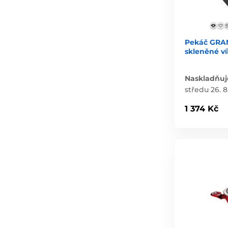
Pekáč GRA
skleněné v
Naskladňuj
středu 26. 8
1 374 Kč