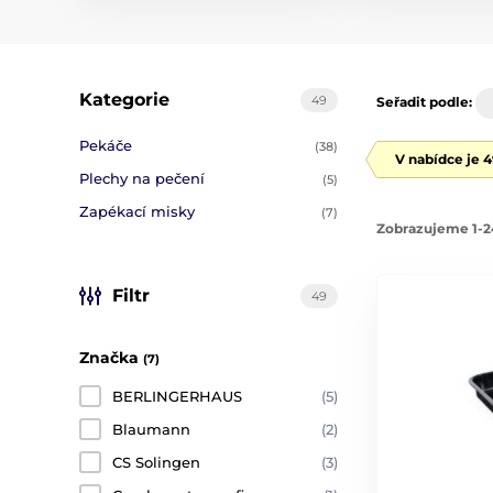
Kategorie
49
Seřadit podle:
Pekáče
(38)
V nabídce je 
Plechy na pečení
(5)
Zapékací misky
(7)
Zobrazujeme 1-2
Filtr
49
Značka
(7)
BERLINGERHAUS
(5)
Blaumann
(2)
CS Solingen
(3)