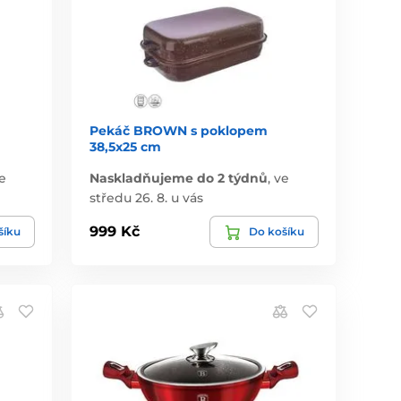
Pekáč BROWN s poklopem
38,5x25 cm
e
Naskladňujeme do 2 týdnů
,
ve
středu 26. 8. u vás
999 Kč
šíku
Do košíku