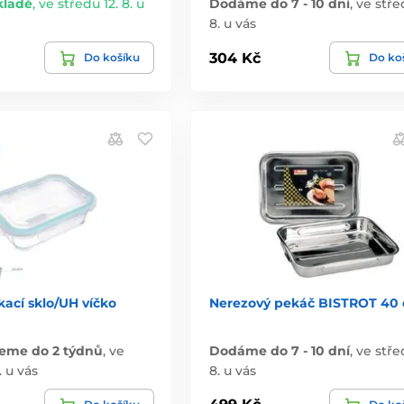
kladě
,
ve středu 12. 8. u
Dodáme do 7 - 10 dní
,
ve stře
8. u vás
304 Kč
Do košíku
Do ko
ací sklo/UH víčko
Nerezový pekáč BISTROT 40
eme do 2 týdnů
,
ve
Dodáme do 7 - 10 dní
,
ve stře
. u vás
8. u vás