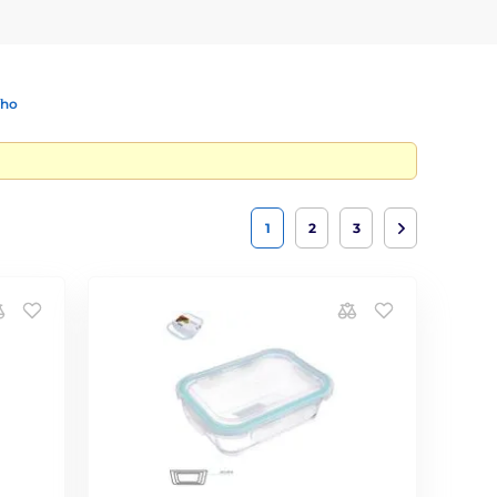
ího
1
2
3