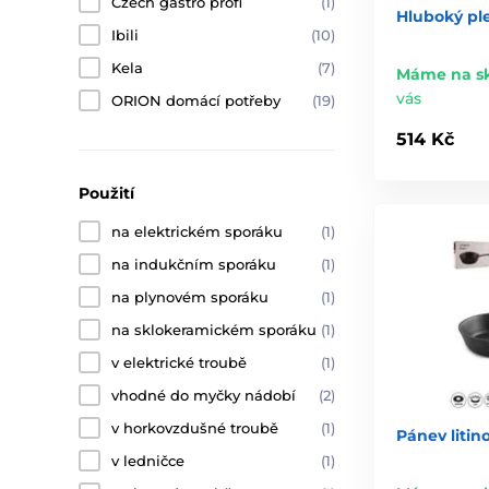
Czech gastro profi
(1)
Hluboký pl
Ibili
(10)
Kela
(7)
Máme na s
vás
ORION domácí potřeby
(19)
514 Kč
Použití
na elektrickém sporáku
(1)
na indukčním sporáku
(1)
na plynovém sporáku
(1)
na sklokeramickém sporáku
(1)
v elektrické troubě
(1)
vhodné do myčky nádobí
(2)
v horkovzdušné troubě
(1)
Pánev litin
v ledničce
(1)