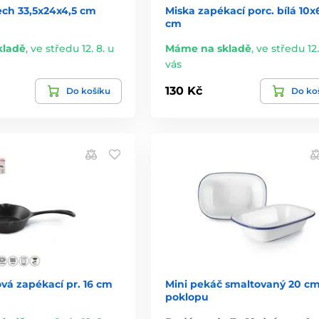
ech 33,5x24x4,5 cm
Miska zapékací porc. bílá 10x
cm
kladě
,
ve středu 12. 8. u
Máme na skladě
,
ve středu 12.
vás
130 Kč
Do košíku
Do ko
ová zapékací pr. 16 cm
Mini pekáč smaltovaný 20 c
poklopu