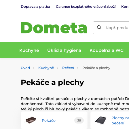
Doprava a platba
Garance bezplatného vrácení zboží
Kon
Např. produk
Kuchyně
Úklid a hygiena
Koupelna a WC
Úvod
Kuchyně
Pečení
Pekáče a plechy
Pekáče a plechy
Pořiďte si kvalitní pekáče a plechy z domácích potřeb D
domácnosti. Toto základní vybavení do kuchyně má mnoho r
Mělký plech či hluboký pekáč s víkem se rozhodně neztra
Plechy n
Pekáče
38
pečení