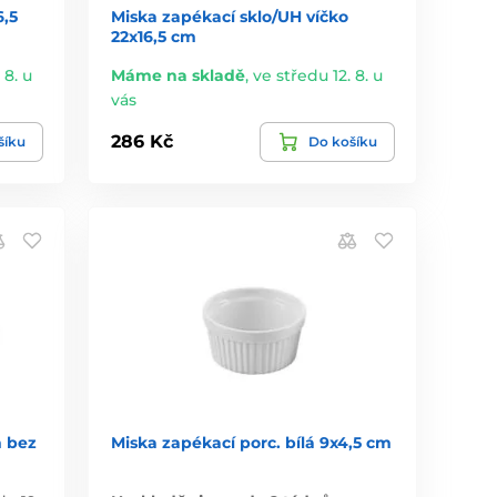
6,5
Miska zapékací sklo/UH víčko
22x16,5 cm
 8. u
Máme na skladě
,
ve středu 12. 8. u
vás
286 Kč
šíku
Do košíku
m bez
Miska zapékací porc. bílá 9x4,5 cm