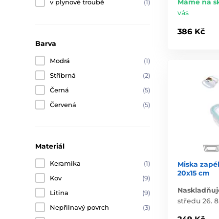
Máme na s
v plynové troubě
(1)
vás
386 Kč
Barva
Modrá
(1)
Stříbrná
(2)
Černá
(5)
Červená
(5)
Materiál
Keramika
(1)
Miska zapék
20x15 cm
Kov
(9)
Naskladňuj
Litina
(9)
středu 26. 8
Nepřilnavý povrch
(3)