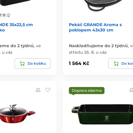
NDE 35x22,5 cm
Pekáč GRANDE Aroma s
íko
poklopem 43x30 cm
eme do 2 týdnů
,
ve
Naskladňujeme do 2 týdnů
,
v
. u vás
středu 26. 8. u vás
1 564 Kč
Do košíku
Do ko
Doprava zdarma