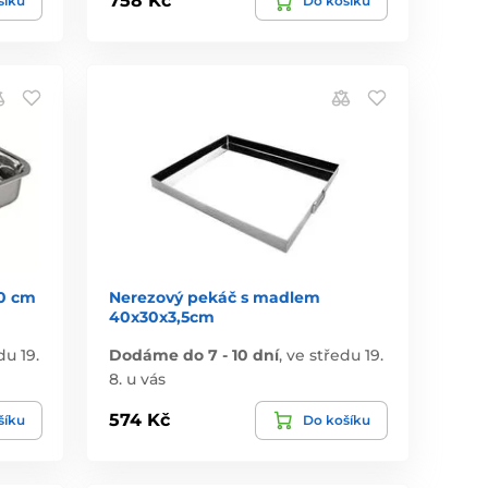
758 Kč
šíku
Do košíku
0 cm
Nerezový pekáč s madlem
40x30x3,5cm
du 19.
Dodáme do 7 - 10 dní
,
ve středu 19.
8. u vás
574 Kč
šíku
Do košíku