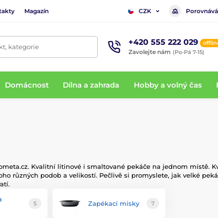
takty
Magazín
Porovnává
CZK
+420 555 222 029
offlin
t, kategorie
Zavolejte nám
(Po-Pá 7-15)
Domácnost
Dílna a zahrada
Hobby a volný čas
ometa.cz. Kvalitní litinové i smaltované pekáče na jednom místě. Kv
ůzných podob a velikostí. Pečlivě si promyslete, jak velké pekáče 
tí.
a
Zapékací misky
5
7