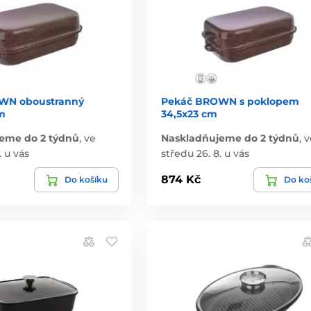
WN oboustranný
Pekáč BROWN s poklopem
cm
34,5x23 cm
eme do 2 týdnů
,
ve
Naskladňujeme do 2 týdnů
,
v
. u vás
středu 26. 8. u vás
874 Kč
Do košíku
Do ko