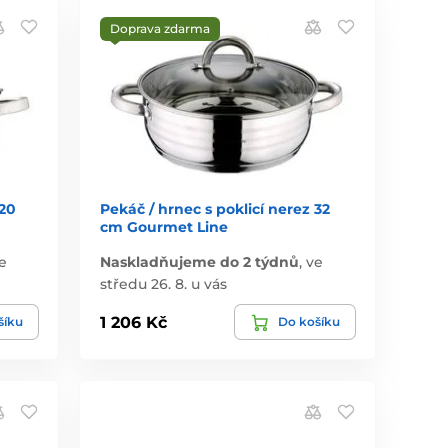
Doprava zdarma
 20
Pekáč / hrnec s poklicí nerez 32
cm Gourmet Line
e
Naskladňujeme do 2 týdnů
,
ve
středu 26. 8. u vás
1 206 Kč
šíku
Do košíku