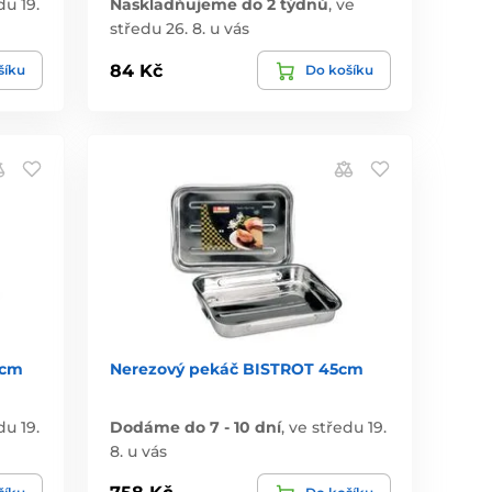
du 19.
Naskladňujeme do 2 týdnů
,
ve
středu 26. 8. u vás
84 Kč
šíku
Do košíku
 cm
Nerezový pekáč BISTROT 45cm
du 19.
Dodáme do 7 - 10 dní
,
ve středu 19.
8. u vás