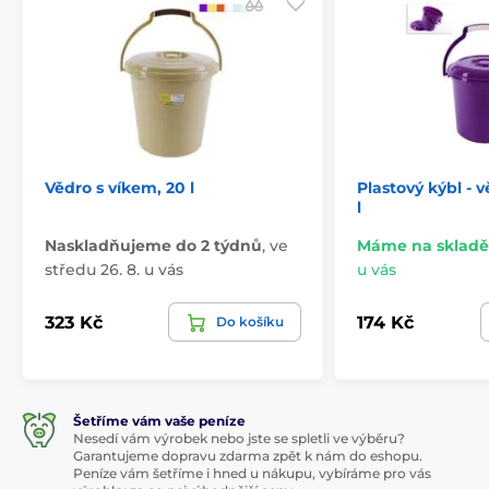
Vědro s víkem, 20 l
Plastový kýbl - v
l
Naskladňujeme do 2 týdnů
,
ve
Máme na skladě
středu 26. 8. u vás
u vás
323 Kč
174 Kč
Do košíku
Šetříme vám vaše peníze
Nesedí vám výrobek nebo jste se spletli ve výběru?
Garantujeme dopravu zdarma zpět k nám do eshopu.
Peníze vám šetříme i hned u nákupu, vybíráme pro vás