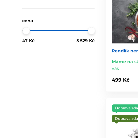
cena
47 Kč
5 529 Kč
Rendlík ne
Máme na s
vás
499 Kč
Doprava zd
Doprava zd