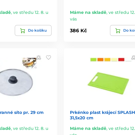
kladě
,
ve středu 12. 8. u
Máme na skladě
,
ve středu 12.
vás
386 Kč
Do košíku
Do ko
ranné síto pr. 29 cm
Prkénko plast krájecí SPLASH
31,5x20 cm
kladě
,
ve středu 12. 8. u
Máme na skladě
,
ve středu 12.
vás