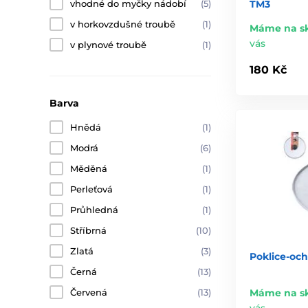
vhodné do myčky nádobí
(5)
TM3
v horkovzdušné troubě
(1)
Máme na s
vás
v plynové troubě
(1)
180 Kč
Barva
Hnědá
(1)
Modrá
(6)
Měděná
(1)
Perleťová
(1)
Průhledná
(1)
Stříbrná
(10)
Zlatá
(3)
Poklice-och
Černá
(13)
Červená
(13)
Máme na s
vás