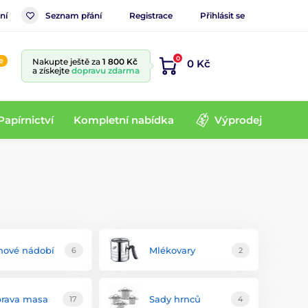
ní
Seznam přání
Registrace
Přihlásit se
0
e
Nakupte ještě za
1 800 Kč
0 Kč
a získejte
dopravu zdarma
Papírnictví
Kompletní nabídka
Výprodej
inové nádobí
Mlékovary
6
2
prava masa
Sady hrnců
17
4