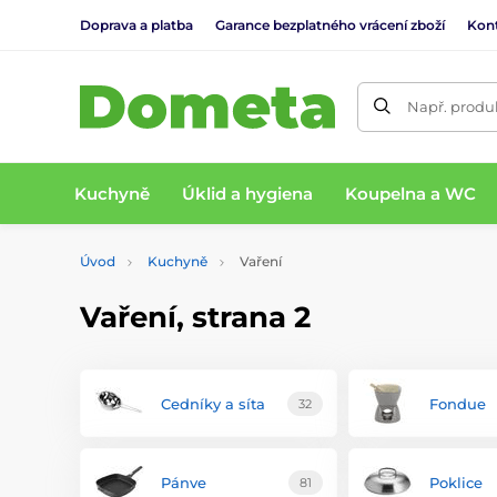
Doprava a platba
Garance bezplatného vrácení zboží
Kon
Např. produk
Kuchyně
Úklid a hygiena
Koupelna a WC
Úvod
Kuchyně
Vaření
Vaření, strana 2
Cedníky a síta
Fondue
32
Pánve
Poklice
81