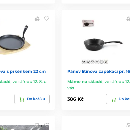
nová s prkénkem 22 cm
Pánev litinová zapékací pr. 1
kladě
,
ve středu 12. 8. u
Máme na skladě
,
ve středu 12.
vás
386 Kč
Do košíku
Do ko