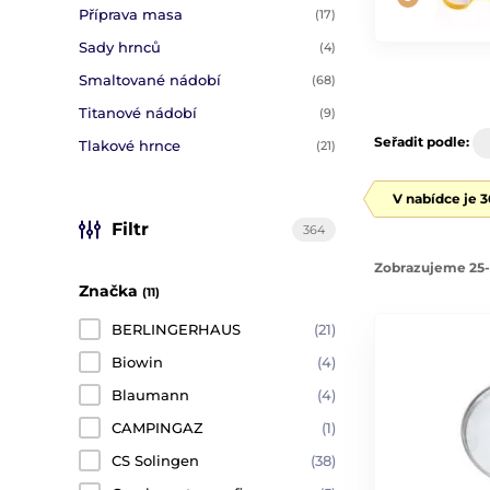
Příprava masa
(17)
Sady hrnců
(4)
Smaltované nádobí
(68)
Titanové nádobí
(9)
Seřadit podle:
Tlakové hrnce
(21)
V nabídce je 
Filtr
364
Zobrazujeme 25-
Značka
(11)
BERLINGERHAUS
(21)
Biowin
(4)
Blaumann
(4)
CAMPINGAZ
(1)
CS Solingen
(38)