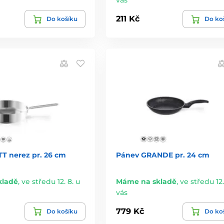
211 Kč
Do košíku
Do ko
T nerez pr. 26 cm
Pánev GRANDE pr. 24 cm
kladě
,
ve středu 12. 8. u
Máme na skladě
,
ve středu 12.
vás
779 Kč
Do košíku
Do ko