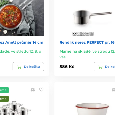
rez Anett průměr 14 cm
Rendlík nerez PERFECT pr. 1
kladě
,
ve středu 12. 8. u
Máme na skladě
,
ve středu 12.
vás
586 Kč
Do košíku
Do ko
arma
arma