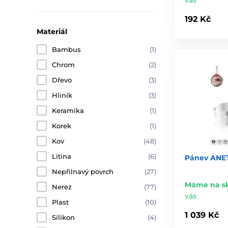
192 Kč
Materiál
Bambus
(1)
Chrom
(2)
Dřevo
(3)
Hliník
(3)
Keramika
(1)
Korek
(1)
Kov
(48)
Litina
(6)
Pánev ANET
Nepřilnavý povrch
(27)
Máme na s
Nerez
(77)
vás
Plast
(10)
1 039 Kč
Silikon
(4)