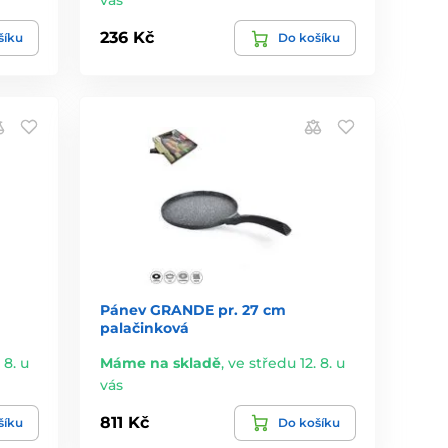
236 Kč
šíku
Do košíku
Pánev GRANDE pr. 27 cm
palačinková
 8. u
Máme na skladě
,
ve středu 12. 8. u
vás
811 Kč
šíku
Do košíku