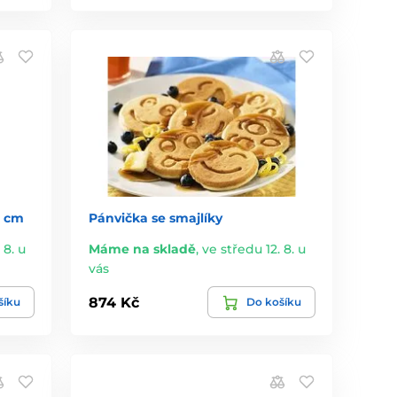
6 cm
Pánvička se smajlíky
 8. u
Máme na skladě
,
ve středu 12. 8. u
vás
874 Kč
šíku
Do košíku