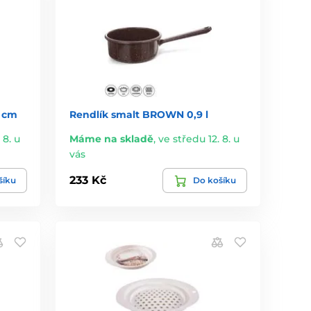
6 cm
Rendlík smalt BROWN 0,9 l
 8. u
Máme na skladě
,
ve středu 12. 8. u
vás
233 Kč
šíku
Do košíku