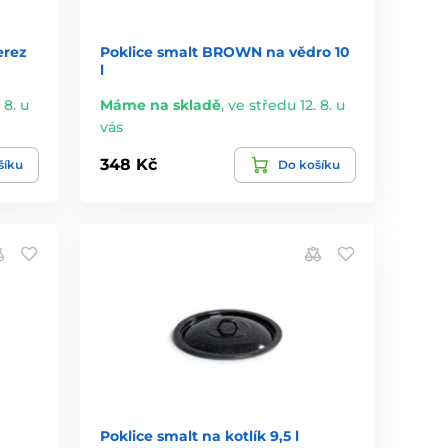
erez
Poklice smalt BROWN na vědro 10
l
 8. u
Máme na skladě
,
ve středu 12. 8. u
vás
348 Kč
šíku
Do košíku
Poklice smalt na kotlík 9,5 l