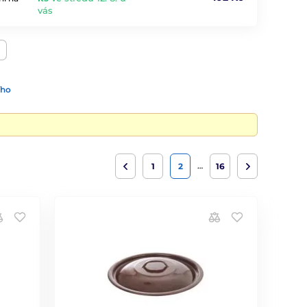
vás
ího
…
1
2
16