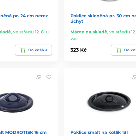
eněná pr. 24 cm nerez
Poklice skleněná pr. 30 cm n
úchyt
kladě
,
ve středu 12. 8. u
Máme na skladě
,
ve středu 12.
vás
323 Kč
Do košíku
Do ko
alt MODROTISK 16 cm
Poklice smalt na kotlík 13 l