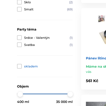
Sklo
(2)
Smalt
(69)
Party téma
Srdce - Valentýn
(1)
Svatba
(1)
Pánev liti
skladem
Máme na s
vás
561 Kč
Objem
400 ml
35 000 ml