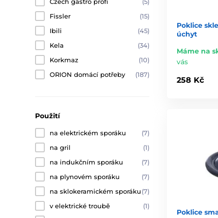
Czech gastro profi
(5)
Fissler
(15)
Poklice skl
Ibili
(45)
úchyt
Kela
(34)
Máme na s
Korkmaz
(10)
vás
ORION domácí potřeby
(187)
258 Kč
Použití
na elektrickém sporáku
(7)
na gril
(1)
na indukčním sporáku
(7)
na plynovém sporáku
(7)
na sklokeramickém sporáku
(7)
v elektrické troubě
(1)
Poklice sm