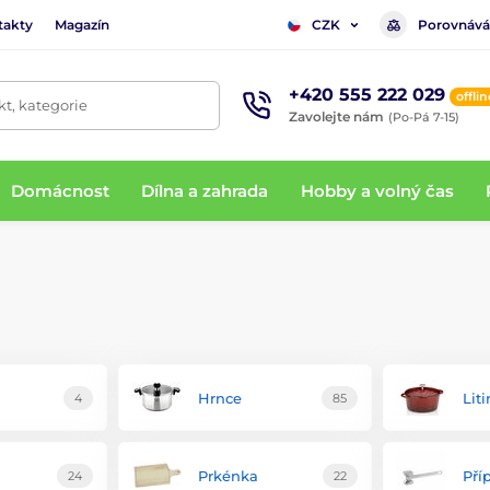
takty
Magazín
Porovnává
CZK
+420 555 222 029
offlin
t, kategorie
Zavolejte nám
(Po-Pá 7-15)
Domácnost
Dílna a zahrada
Hobby a volný čas
Hrnce
Lit
4
85
Prkénka
Pří
24
22