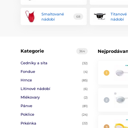
Smaltované
Titanové
68
nádobí
nádobí
Kategorie
Nejprodávan
364
Cedníky a síta
(32)
Fondue
(4)
Hrnce
(85)
Litinové nádobí
(6)
Mlékovary
(2)
Pánve
(81)
Poklice
(24)
Prkénka
(22)