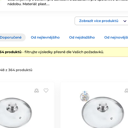
nádobu. Materiál: plast.…
Zobrazit více produktů
Doporučené
Od nejlevnějšího
Od nejdražšího
Od nejnovějš
364 produktů
- filtrujte výsledky přesně dle Vašich požadavků.
48 z 364 produktů