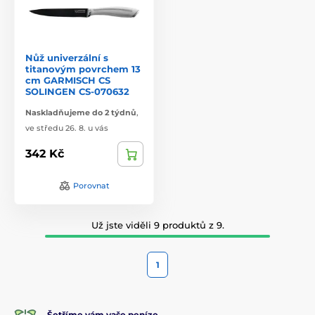
Nůž univerzální s
titanovým povrchem 13
cm GARMISCH CS
SOLINGEN CS-070632
Naskladňujeme do 2 týdnů
,
ve středu 26. 8. u vás
342 Kč
Porovnat
Už jste viděli 9 produktů z 9.
1
Šetříme vám vaše peníze