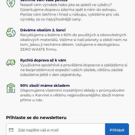
Nesedí vám výrobek nebo jste se spletli ve výběru?
Garantujeme dopravu zdarma zpět k nám do eshopu.
Peníze vám šetříme i hned u nákupu, vybíráme pro vás
výrobky za co nejvýhodnější ceny.
Dáváme obalům 2. šanci
Recyklujeme a balíme z 80% do použitých a obnovitelných
obalových materiálů. Vážíme si naší planety a záleží nám na
tom, jakou ji necháme dětem. Usilujeme o ekologickou
ZERO WASTE firmu.
Rychlá doprava až k vám
Využíváme spolehlivé a prověžené dopravce a zakládáme si
na bezproblémové expedici vašich zásilek, většinu zásilek
odesíláme ještě v den objednávky.
90% zboží máme skladem
Disponujeme vlastními rozsáhlými sklady v průmyslovém
areálu v Karviné a většinu nejprodávanějšího zboží máme
přímo u nás.
Přihlaste se do newsletteru
Zde napište váš e-mail
Přihlásit