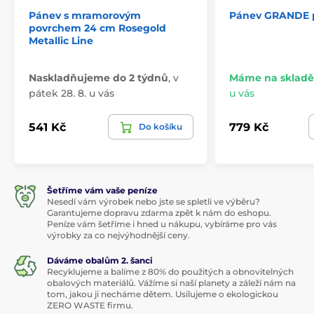
Pánev s mramorovým
Pánev GRANDE p
povrchem 24 cm Rosegold
Metallic Line
Naskladňujeme do 2 týdnů
,
v
Máme na skladě
pátek 28. 8. u vás
u vás
541 Kč
779 Kč
Do košíku
Šetříme vám vaše peníze
Nesedí vám výrobek nebo jste se spletli ve výběru?
Garantujeme dopravu zdarma zpět k nám do eshopu.
Peníze vám šetříme i hned u nákupu, vybíráme pro vás
výrobky za co nejvýhodnější ceny.
Dáváme obalům 2. šanci
Recyklujeme a balíme z 80% do použitých a obnovitelných
obalových materiálů. Vážíme si naší planety a záleží nám na
tom, jakou ji necháme dětem. Usilujeme o ekologickou
ZERO WASTE firmu.