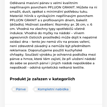
Odlévaná masivní pánev s velmi kvalitním
nepřilnavým povrchem PFLUON GRANIT. Můžete na ni
smažit, dusit, opékat s minimální potřebou tuku.
Materiál: hliník s vynikajícím nepřilnavým povrchem
PFLUON GRANIT a s profilovaným dnem, bakelit
(držadlo). Možnost zavěšení. Rozměry: pr. 26 cm, v. 6
cm. Vhodná na všechny typy spotřebičů včetně
indukce. Vhodná do myčky na nádobí – vlivem
agresivních čisticích prostředků může dojít k nepatrné
oxidaci dna – tento jev nemá vliv na proces vaření,
není zdravotně závadný a nemůže být předmětem
reklamace. Doporučujeme použití kuchyňské
chňapky. Součástí výrobku je ochranná podložka mezi
pánve a hrnce, která Vám zajistí, že při uložení nádobí
do sebe se povrch pánví i jiných nádob nepoškrábe a
nepoškodí - odolná syntetická netkaná textilie.
Produkt je zařazen v kategoriích
Pánve
Kompletní nabídka