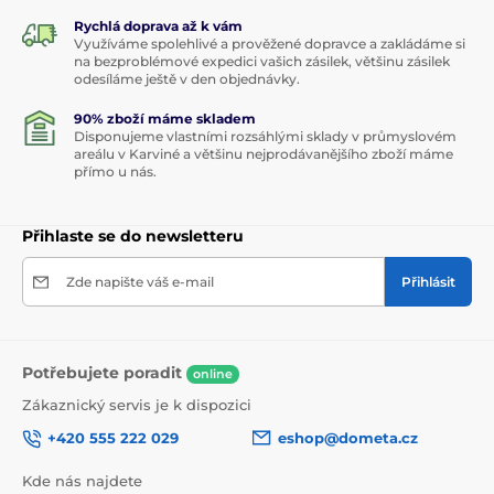
Rychlá doprava až k vám
Využíváme spolehlivé a prověžené dopravce a zakládáme si
na bezproblémové expedici vašich zásilek, většinu zásilek
odesíláme ještě v den objednávky.
90% zboží máme skladem
Disponujeme vlastními rozsáhlými sklady v průmyslovém
areálu v Karviné a většinu nejprodávanějšího zboží máme
přímo u nás.
Přihlaste se do newsletteru
Zde napište váš e-mail
Přihlásit
Potřebujete poradit
online
Zákaznický servis je k dispozici
+420 555 222 029
eshop@dometa.cz
Kde nás najdete