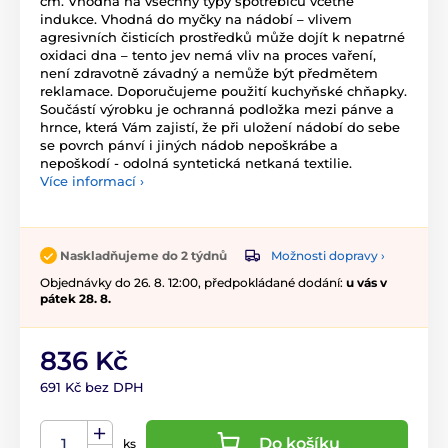
cm. Vhodná na všechny typy spotřebičů včetně
indukce. Vhodná do myčky na nádobí – vlivem
agresivních čisticích prostředků může dojít k nepatrné
oxidaci dna – tento jev nemá vliv na proces vaření,
není zdravotně závadný a nemůže být předmětem
reklamace. Doporučujeme použití kuchyňské chňapky.
Součástí výrobku je ochranná podložka mezi pánve a
hrnce, která Vám zajistí, že při uložení nádobí do sebe
se povrch pánví i jiných nádob nepoškrábe a
nepoškodí - odolná syntetická netkaná textilie.
Více informací ›
Možnosti dopravy ›
Naskladňujeme do 2 týdnů
Objednávky do 26. 8. 12:00, předpokládané dodání:
u vás v
pátek 28. 8.
836 Kč
691 Kč bez DPH
Do košíku
ks