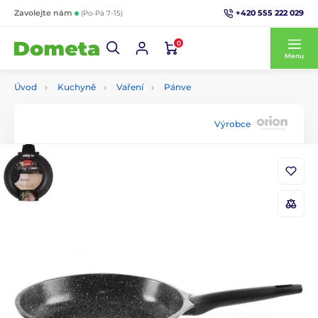
+420 555 222 029
Zavolejte nám
(Po-Pá 7-15)
0
Menu
Úvod
Kuchyně
Vaření
Pánve
Výrobce