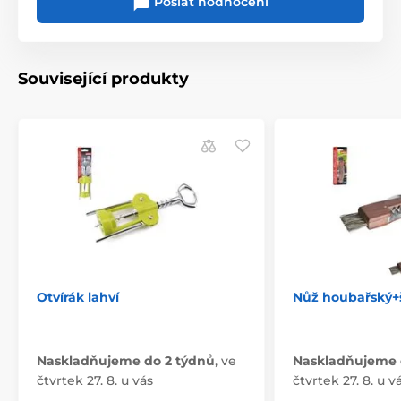
Poslat hodnocení
Související produkty
Otvírák lahví
Nůž houbařský+š
Naskladňujeme do 2 týdnů
,
ve
Naskladňujeme 
čtvrtek 27. 8. u vás
čtvrtek 27. 8. u v