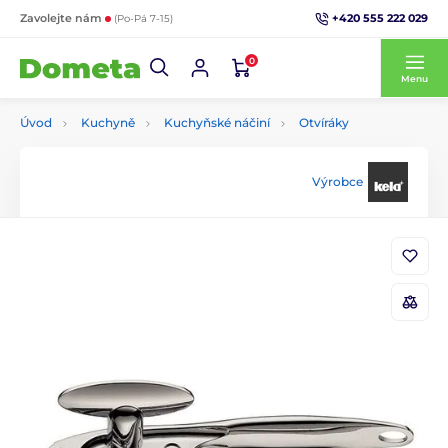
+420 555 222 029
Zavolejte nám
(Po-Pá 7-15)
0
Menu
Úvod
Kuchyně
Kuchyňské náčiní
Otvíráky
Výrobce