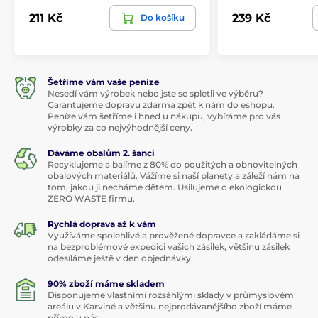
211 Kč
239 Kč
Do košíku
Šetříme vám vaše peníze
Nesedí vám výrobek nebo jste se spletli ve výběru?
Garantujeme dopravu zdarma zpět k nám do eshopu.
Peníze vám šetříme i hned u nákupu, vybíráme pro vás
výrobky za co nejvýhodnější ceny.
Dáváme obalům 2. šanci
Recyklujeme a balíme z 80% do použitých a obnovitelných
obalových materiálů. Vážíme si naší planety a záleží nám na
tom, jakou ji necháme dětem. Usilujeme o ekologickou
ZERO WASTE firmu.
Rychlá doprava až k vám
Využíváme spolehlivé a prověžené dopravce a zakládáme si
na bezproblémové expedici vašich zásilek, většinu zásilek
odesíláme ještě v den objednávky.
90% zboží máme skladem
Disponujeme vlastními rozsáhlými sklady v průmyslovém
areálu v Karviné a většinu nejprodávanějšího zboží máme
přímo u nás.