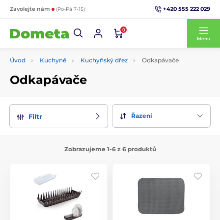
+420 555 222 029
Zavolejte nám
(Po-Pá 7-15)
0
Menu
Úvod
Kuchyně
Kuchyňský dřez
Odkapávače
Odkapávače
Řazení
Filtr
Zobrazujeme 1-6 z 6 produktů