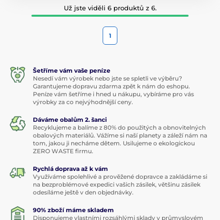
Už jste viděli 6 produktů z 6.
1
Šetříme vám vaše peníze
Nesedí vám výrobek nebo jste se spletli ve výběru?
Garantujeme dopravu zdarma zpět k nám do eshopu.
Peníze vám šetříme i hned u nákupu, vybíráme pro vás
výrobky za co nejvýhodnější ceny.
Dáváme obalům 2. šanci
Recyklujeme a balíme z 80% do použitých a obnovitelných
obalových materiálů. Vážíme si naší planety a záleží nám na
tom, jakou ji necháme dětem. Usilujeme o ekologickou
ZERO WASTE firmu.
Rychlá doprava až k vám
Využíváme spolehlivé a prověžené dopravce a zakládáme si
na bezproblémové expedici vašich zásilek, většinu zásilek
odesíláme ještě v den objednávky.
90% zboží máme skladem
Disponujeme vlastními rozsáhlými sklady v průmyslovém