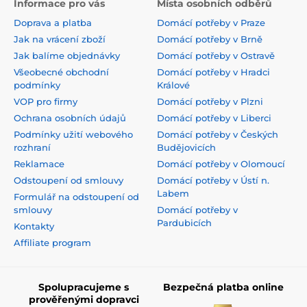
Informace pro vás
Místa osobních odběrů
Doprava a platba
Domácí potřeby v Praze
Jak na vrácení zboží
Domácí potřeby v Brně
Jak balíme objednávky
Domácí potřeby v Ostravě
Všeobecné obchodní
Domácí potřeby v Hradci
podmínky
Králové
VOP pro firmy
Domácí potřeby v Plzni
Ochrana osobních údajů
Domácí potřeby v Liberci
Podmínky užití webového
Domácí potřeby v Českých
rozhraní
Budějovicích
Reklamace
Domácí potřeby v Olomoucí
Odstoupení od smlouvy
Domácí potřeby v Ústí n.
Labem
Formulář na odstoupení od
smlouvy
Domácí potřeby v
Pardubicích
Kontakty
Affiliate program
Spolupracujeme s
Bezpečná platba online
prověřenými dopravci