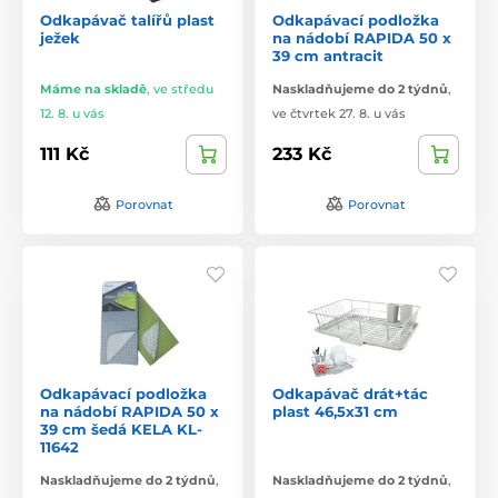
Odkapávač talířů plast
Odkapávací podložka
ježek
na nádobí RAPIDA 50 x
39 cm antracit
Máme na skladě
,
ve středu
Naskladňujeme do 2 týdnů
,
12. 8. u vás
ve čtvrtek 27. 8. u vás
111 Kč
233 Kč
Porovnat
Porovnat
Odkapávací podložka
Odkapávač drát+tác
na nádobí RAPIDA 50 x
plast 46,5x31 cm
39 cm šedá KELA KL-
11642
Naskladňujeme do 2 týdnů
,
Naskladňujeme do 2 týdnů
,