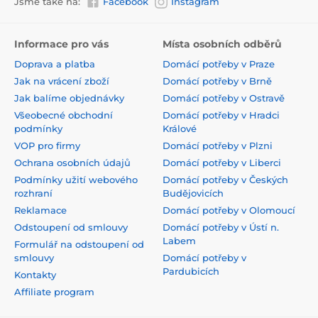
Jsme také na:
Facebook
Instagram
Informace pro vás
Místa osobních odběrů
Doprava a platba
Domácí potřeby v Praze
Jak na vrácení zboží
Domácí potřeby v Brně
Jak balíme objednávky
Domácí potřeby v Ostravě
Všeobecné obchodní
Domácí potřeby v Hradci
podmínky
Králové
VOP pro firmy
Domácí potřeby v Plzni
Ochrana osobních údajů
Domácí potřeby v Liberci
Podmínky užití webového
Domácí potřeby v Českých
rozhraní
Budějovicích
Reklamace
Domácí potřeby v Olomoucí
Odstoupení od smlouvy
Domácí potřeby v Ústí n.
Labem
Formulář na odstoupení od
smlouvy
Domácí potřeby v
Pardubicích
Kontakty
Affiliate program