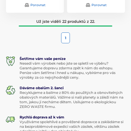
Porovnat
Porovnat
Už jste viděli 22 produktů z 22.
1
Šetříme vám vaše peníze
Nesedí vám výrobek nebo jste se spletli ve výběru?
Garantujeme dopravu zdarma zpět k nám do eshopu.
Peníze vám šetříme i hned u nákupu, vybíráme pro vás
výrobky za co nejvýhodnější ceny.
Dáváme obalům 2. šanci
Recyklujeme a balíme z 80% do použitých a obnovitelných
obalových materiálů. Vážíme si naší planety a záleží nám na
tom, jakou ji necháme dětem. Usilujeme o ekologickou
ZERO WASTE firmu.
Rychlá doprava až k vám
Využíváme spolehlivé a prověžené dopravce a zakládáme si
na bezproblémové expedici vašich zásilek, většinu zásilek