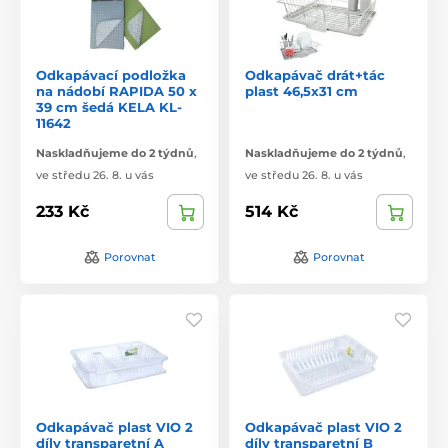
Odkapávací podložka
Odkapávač drát+tác
na nádobí RAPIDA 50 x
plast 46,5x31 cm
39 cm šedá KELA KL-
11642
Naskladňujeme do 2 týdnů
,
Naskladňujeme do 2 týdnů
,
ve středu 26. 8. u vás
ve středu 26. 8. u vás
233 Kč
514 Kč
Porovnat
Porovnat
Odkapávač plast VIO 2
Odkapávač plast VIO 2
díly transparetní A
díly transparetní B