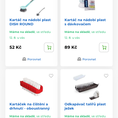
Kartáč na nádobí plast
Kartáč na nádobí plast
DISH ROUND
s dávkovačem
Máme na skladě
,
ve středu
Máme na skladě
,
ve středu
12. 8. u vás
12. 8. u vás
52 Kč
89 Kč
Porovnat
Porovnat
Kartáček na čištění a
Odkapávač talířů plast
drhnutí - oboustranný
ježek
Máme na skladě
,
ve středu
Máme na skladě
,
ve středu