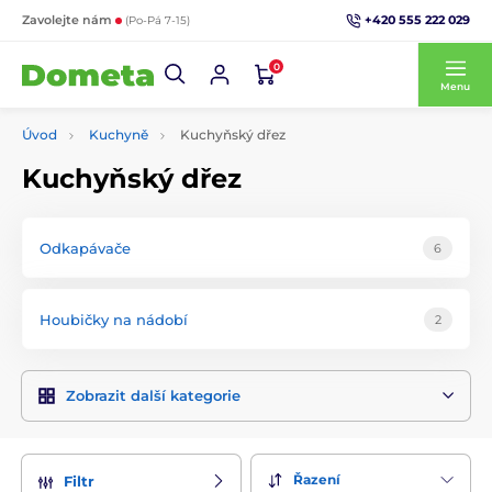
+420 555 222 029
Zavolejte nám
(Po-Pá 7-15)
0
Menu
Úvod
Kuchyně
Kuchyňský dřez
Kuchyňský dřez
Odkapávače
6
Houbičky na nádobí
2
Zobrazit další kategorie
Řazení
Filtr