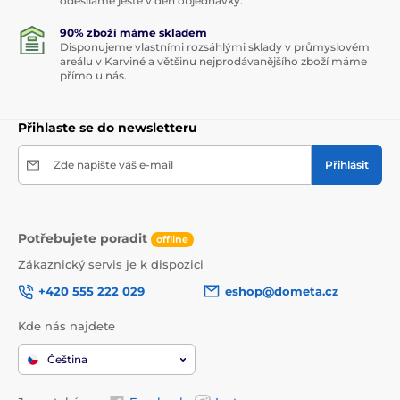
odesíláme ještě v den objednávky.
90% zboží máme skladem
Disponujeme vlastními rozsáhlými sklady v průmyslovém
areálu v Karviné a většinu nejprodávanějšího zboží máme
přímo u nás.
Přihlaste se do newsletteru
Zde napište váš e-mail
Přihlásit
Potřebujete poradit
offline
Zákaznický servis je k dispozici
+420 555 222 029
eshop@dometa.cz
Kde nás najdete
Čeština