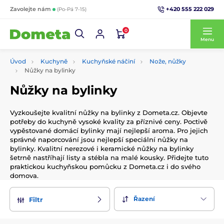
+420 555 222 029
Zavolejte nám
(Po-Pá 7-15)
0
Menu
Úvod
Kuchyně
Kuchyňské náčiní
Nože, nůžky
Nůžky na bylinky
Nůžky na bylinky
Vyzkoušejte kvalitní nůžky na bylinky z Dometa.cz. Objevte
potřeby do kuchyně vysoké kvality za příznivé ceny. Poctivě
vypěstované domácí bylinky mají nejlepší aroma. Pro jejich
správné naporcování jsou nejlepší speciální nůžky na
bylinky. Kvalitní nerezové i keramické nůžky na bylinky
šetrně nastříhají listy a stébla na malé kousky. Přidejte tuto
praktickou kuchyňskou pomůcku z Dometa.cz i do svého
domova.
Řazení
Filtr