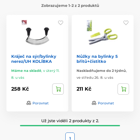
Zobrazujeme 1-2 z 2 produktů
Kráječ na sýr/bylinky
Nůžky na bylinky 5
nerez/UH KOLÍBKA
břitů+čistitko
Máme na skladě
,
v úterý 11.
Naskladňujeme do 2 týdnů
,
8. u vás
ve středu 26. 8. u vás
258 Kč
211 Kč
Porovnat
Porovnat
Už jste viděli 2 produkty z 2.
1