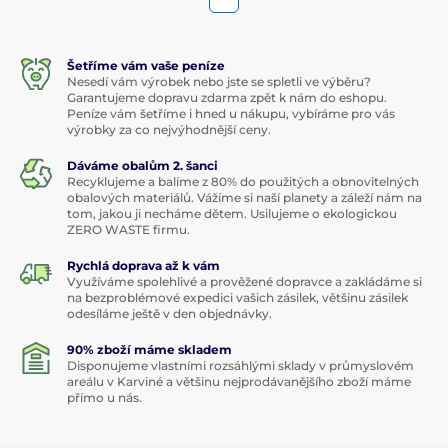
Šetříme vám vaše peníze
Nesedí vám výrobek nebo jste se spletli ve výběru?
Garantujeme dopravu zdarma zpět k nám do eshopu.
Peníze vám šetříme i hned u nákupu, vybíráme pro vás
výrobky za co nejvýhodnější ceny.
Dáváme obalům 2. šanci
Recyklujeme a balíme z 80% do použitých a obnovitelných
obalových materiálů. Vážíme si naší planety a záleží nám na
tom, jakou ji necháme dětem. Usilujeme o ekologickou
ZERO WASTE firmu.
Rychlá doprava až k vám
Využíváme spolehlivé a prověžené dopravce a zakládáme si
na bezproblémové expedici vašich zásilek, většinu zásilek
odesíláme ještě v den objednávky.
90% zboží máme skladem
Disponujeme vlastními rozsáhlými sklady v průmyslovém
areálu v Karviné a většinu nejprodávanějšího zboží máme
přímo u nás.