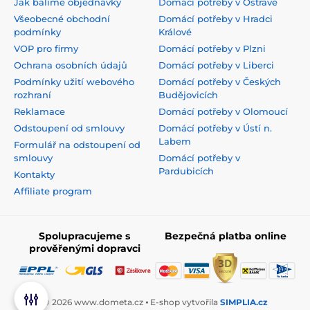
Jak balíme objednávky
Domácí potřeby v Ostravě
Všeobecné obchodní
Domácí potřeby v Hradci
podmínky
Králové
VOP pro firmy
Domácí potřeby v Plzni
Ochrana osobních údajů
Domácí potřeby v Liberci
Podmínky užití webového
Domácí potřeby v Českých
rozhraní
Budějovicích
Reklamace
Domácí potřeby v Olomoucí
Odstoupení od smlouvy
Domácí potřeby v Ústí n.
Labem
Formulář na odstoupení od
smlouvy
Domácí potřeby v
Pardubicích
Kontakty
Affiliate program
Spolupracujeme s
Bezpečná platba online
prověřenými dopravci
© 2026 www.dometa.cz ⦁ E-shop vytvořila
SIMPLIA.cz