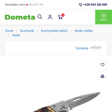
+420 555 222 029
Zavolejte nám
(Po-Pá 7-15)
0
Menu
Úvod
Kuchyně
Kuchyňské náčiní
Nože, nůžky
Nože
Výrobce