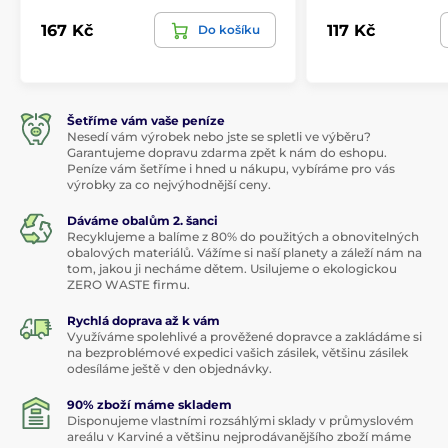
167 Kč
117 Kč
Do košíku
Šetříme vám vaše peníze
Nesedí vám výrobek nebo jste se spletli ve výběru?
Garantujeme dopravu zdarma zpět k nám do eshopu.
Peníze vám šetříme i hned u nákupu, vybíráme pro vás
výrobky za co nejvýhodnější ceny.
Dáváme obalům 2. šanci
Recyklujeme a balíme z 80% do použitých a obnovitelných
obalových materiálů. Vážíme si naší planety a záleží nám na
tom, jakou ji necháme dětem. Usilujeme o ekologickou
ZERO WASTE firmu.
Rychlá doprava až k vám
Využíváme spolehlivé a prověžené dopravce a zakládáme si
na bezproblémové expedici vašich zásilek, většinu zásilek
odesíláme ještě v den objednávky.
90% zboží máme skladem
Disponujeme vlastními rozsáhlými sklady v průmyslovém
areálu v Karviné a většinu nejprodávanějšího zboží máme