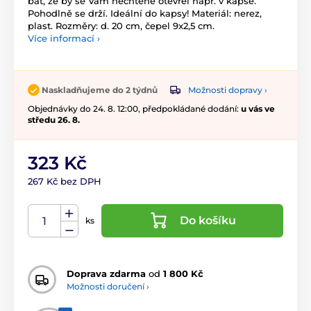
bát, že by se Vám nechtěně otevřel např. v kapse.
Pohodlně se drží. Ideální do kapsy! Materiál: nerez,
plast. Rozměry: d. 20 cm, čepel 9x2,5 cm.
Více informací ›
Možnosti dopravy ›
Naskladňujeme do 2 týdnů
Objednávky do 24. 8. 12:00, předpokládané dodání:
u vás ve
středu 26. 8.
323 Kč
267 Kč bez DPH
Do košíku
ks
Doprava zdarma
od
1 800 Kč
Možnosti doručení ›