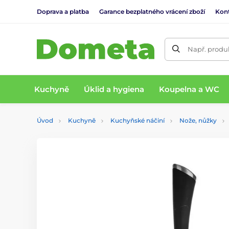
Doprava a platba
Garance bezplatného vrácení zboží
Kon
Např. produk
Kuchyně
Úklid a hygiena
Koupelna a WC
Úvod
Kuchyně
Kuchyňské náčiní
Nože, nůžky