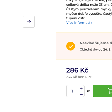
ruky. Krájení je snadné, pře
celková délka nože 33 cm, 
Častým používáním myčky d
myčce dobře vysušte. Čas
tupení ostří.
Více informací ›
Naskladňujeme d
Objednávky do 24. 8.
286 Kč
236 Kč bez DPH
ks