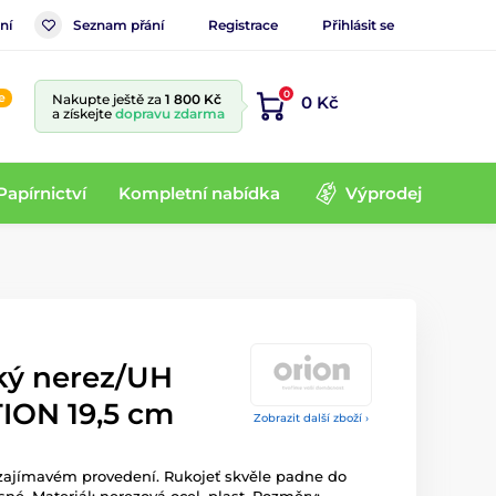
ní
Seznam přání
Registrace
Přihlásit se
0
e
Nakupte ještě za
1 800 Kč
0 Kč
a získejte
dopravu zdarma
Papírnictví
Kompletní nabídka
Výprodej
ký nerez/UH
ION 19,5 cm
Zobrazit další zboží ›
zajímavém provedení. Rukojeť skvěle padne do