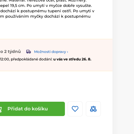
sné. Materiál: nerezová ocel, plast. Rozměry:
čepel 19,5 cm. Po umytí v myčce dobře vysušte.
ochází k postupnému tupení ostří. Po umytí v
tým používáním myčky dochází k postupnému
o 2 týdnů
Možnosti dopravy ›
 12:00, předpokládané dodání:
u vás ve středu 26. 8.
Přidat do košíku