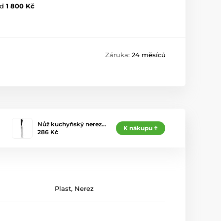
d
1 800 Kč
Záruka:
24 měsíců
Nůž kuchyňský nerez…
K nákupu
286 Kč
Plast
,
Nerez