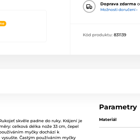
Doprava zdarma
o
Možnosti doručení ›
ine
Kód produktu:
831139
Parametry
Materiál
kojeť skvěle padne do ruky. Krájení je
změry: celková délka nože 33 cm, čepel
 používáním myčky dochází k
e vysušte. Častým používáním myčky