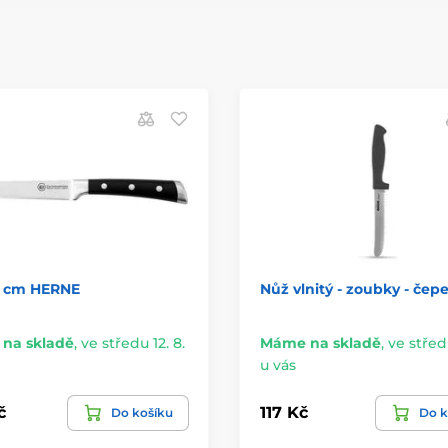
3 cm HERNE
Nůž vlnitý - zoubky - čepe
na skladě
,
ve středu 12. 8.
Máme na skladě
,
ve středu
u vás
č
117 Kč
Do košíku
Do k