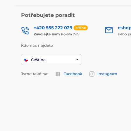
Potřebujete poradit
+420 555 222 029
esho
offline
Zavolejte nám
Po-Pá 7-15
nebo p
Kde nás najdete
Čeština
Jsme také na:
Facebook
Instagram