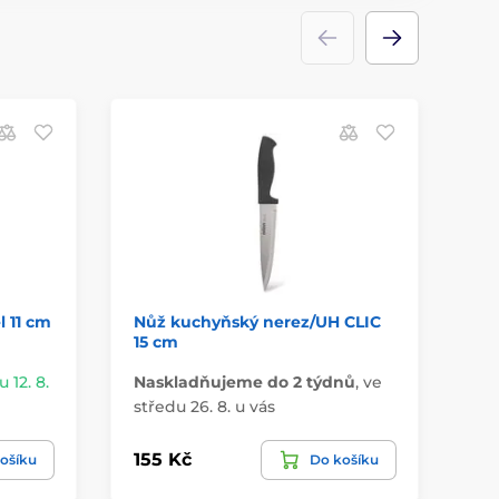
l 11 cm
Nůž kuchyňský nerez/UH CLIC
Nů
15 cm
MO
 12. 8.
Naskladňujeme do 2 týdnů
,
ve
Má
středu 26. 8. u vás
u 
155 Kč
21
ošíku
Do košíku