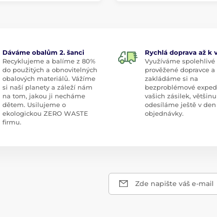
Dáváme obalům 2. šanci
Rychlá doprava až k
Recyklujeme a balíme z 80%
Využíváme spolehlivé
do použitých a obnovitelných
prověžené dopravce a
obalových materiálů. Vážíme
zakládáme si na
si naší planety a záleží nám
bezproblémové exped
na tom, jakou ji necháme
vašich zásilek, většinu
dětem. Usilujeme o
odesíláme ještě v den
ekologickou ZERO WASTE
objednávky.
firmu.
Zde napište váš e-mail