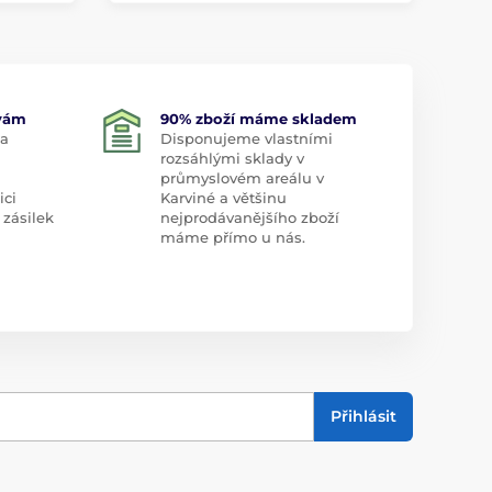
 vám
90% zboží máme skladem
 a
Disponujeme vlastními
rozsáhlými sklady v
průmyslovém areálu v
ici
Karviné a většinu
 zásilek
nejprodávanějšího zboží
máme přímo u nás.
Přihlásit