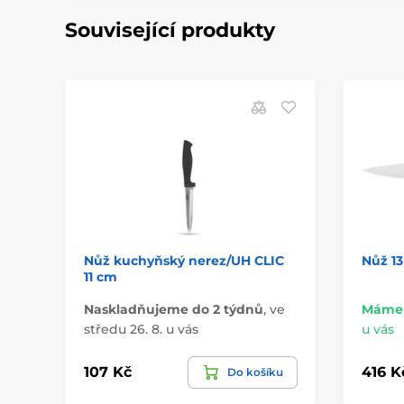
Související produkty
Nůž kuchyňský nerez/UH CLIC
Nůž 1
11 cm
Naskladňujeme do 2 týdnů
,
ve
Máme 
středu 26. 8. u vás
u vás
107 Kč
416 K
Do košíku