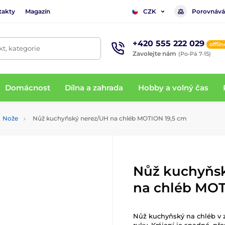
takty
Magazín
Porovnává
CZK
+420 555 222 029
offlin
t, kategorie
Zavolejte nám
(Po-Pá 7-15)
Domácnost
Dílna a zahrada
Hobby a volný čas
Nože
Nůž kuchyňský nerez/UH na chléb MOTION 19,5 cm
Nůž kuchyňs
na chléb MOT
Nůž kuchyňský na chléb v 