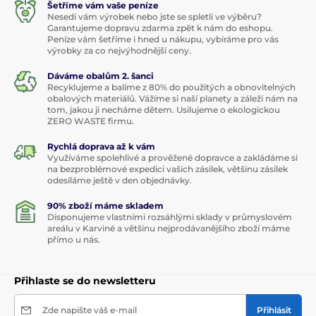
Šetříme vám vaše peníze
Nesedí vám výrobek nebo jste se spletli ve výběru?
Garantujeme dopravu zdarma zpět k nám do eshopu.
Peníze vám šetříme i hned u nákupu, vybíráme pro vás
výrobky za co nejvýhodnější ceny.
Dáváme obalům 2. šanci
Recyklujeme a balíme z 80% do použitých a obnovitelných
obalových materiálů. Vážíme si naší planety a záleží nám na
tom, jakou ji necháme dětem. Usilujeme o ekologickou
ZERO WASTE firmu.
Rychlá doprava až k vám
Využíváme spolehlivé a prověžené dopravce a zakládáme si
na bezproblémové expedici vašich zásilek, většinu zásilek
odesíláme ještě v den objednávky.
90% zboží máme skladem
Disponujeme vlastními rozsáhlými sklady v průmyslovém
areálu v Karviné a většinu nejprodávanějšího zboží máme
přímo u nás.
Přihlaste se do newsletteru
Zde napište váš e-mail
Přihlásit