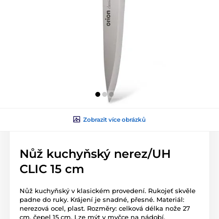
Zobrazit více obrázků
Nůž kuchyňský nerez/UH
CLIC 15 cm
Nůž kuchyňský v klasickém provedení. Rukojeť skvěle
padne do ruky. Krájení je snadné, přesné. Materiál:
nerezová ocel, plast. Rozměry: celková délka nože 27
cm, čepel 15 cm. Lze mýt v myčce na nádobí.