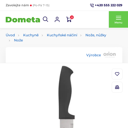
+420 555 222 029
Zavolejte nám
(Po-Pá 7-15)
0
Menu
Úvod
Kuchyně
Kuchyňské náčiní
Nože, nůžky
Nože
Výrobce