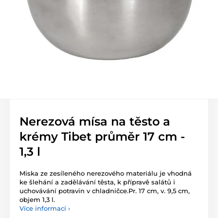
Nerezová mísa na těsto a
krémy Tibet průměr 17 cm -
1,3 l
Miska ze zesíleného nerezového materiálu je vhodná
ke šlehání a zadělávání těsta, k přípravě salátů i
uchovávání potravin v chladničce.Pr. 17 cm, v. 9,5 cm,
objem 1,3 l.
Více informací ›