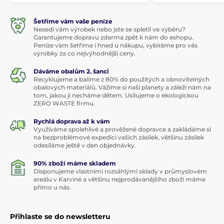
Šetříme vám vaše peníze
Nesedí vám výrobek nebo jste se spletli ve výběru?
Garantujeme dopravu zdarma zpět k nám do eshopu.
Peníze vám šetříme i hned u nákupu, vybíráme pro vás
výrobky za co nejvýhodnější ceny.
Dáváme obalům 2. šanci
Recyklujeme a balíme z 80% do použitých a obnovitelných
obalových materiálů. Vážíme si naší planety a záleží nám na
tom, jakou ji necháme dětem. Usilujeme o ekologickou
ZERO WASTE firmu.
Rychlá doprava až k vám
Využíváme spolehlivé a prověžené dopravce a zakládáme si
na bezproblémové expedici vašich zásilek, většinu zásilek
odesíláme ještě v den objednávky.
90% zboží máme skladem
Disponujeme vlastními rozsáhlými sklady v průmyslovém
areálu v Karviné a většinu nejprodávanějšího zboží máme
přímo u nás.
Přihlaste se do newsletteru