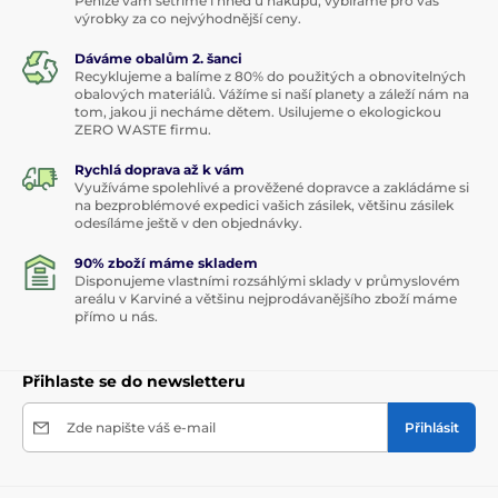
Peníze vám šetříme i hned u nákupu, vybíráme pro vás
výrobky za co nejvýhodnější ceny.
Dáváme obalům 2. šanci
Recyklujeme a balíme z 80% do použitých a obnovitelných
obalových materiálů. Vážíme si naší planety a záleží nám na
tom, jakou ji necháme dětem. Usilujeme o ekologickou
ZERO WASTE firmu.
Rychlá doprava až k vám
Využíváme spolehlivé a prověžené dopravce a zakládáme si
na bezproblémové expedici vašich zásilek, většinu zásilek
odesíláme ještě v den objednávky.
90% zboží máme skladem
Disponujeme vlastními rozsáhlými sklady v průmyslovém
areálu v Karviné a většinu nejprodávanějšího zboží máme
přímo u nás.
Přihlaste se do newsletteru
Zde napište váš e-mail
Přihlásit