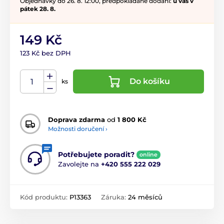
Objednávky do 26. 8. 12:00, předpokládané dodání:
u vás v
pátek 28. 8.
149 Kč
123 Kč bez DPH
Do košíku
ks
Doprava zdarma
od
1 800 Kč
Možnosti doručení ›
Potřebujete poradit?
online
Zavolejte na
+420 555 222 029
Kód produktu:
P13363
Záruka:
24 měsíců