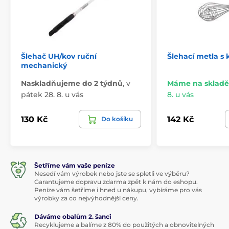
Šlehač UH/kov ruční
Šlehací metla s
mechanický
Naskladňujeme do 2 týdnů
,
v
Máme na skladě
pátek 28. 8. u vás
8. u vás
130 Kč
142 Kč
Do košíku
Šetříme vám vaše peníze
Nesedí vám výrobek nebo jste se spletli ve výběru?
Garantujeme dopravu zdarma zpět k nám do eshopu.
Peníze vám šetříme i hned u nákupu, vybíráme pro vás
výrobky za co nejvýhodnější ceny.
Dáváme obalům 2. šanci
Recyklujeme a balíme z 80% do použitých a obnovitelných