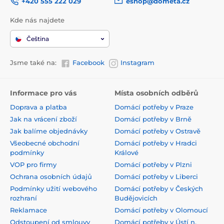
+420 555 222 029
eshop@dometa.cz
Kde nás najdete
Čeština
Jsme také na:
Facebook
Instagram
Informace pro vás
Místa osobních odběrů
Doprava a platba
Domácí potřeby v Praze
Jak na vrácení zboží
Domácí potřeby v Brně
Jak balíme objednávky
Domácí potřeby v Ostravě
Všeobecné obchodní
Domácí potřeby v Hradci
podmínky
Králové
VOP pro firmy
Domácí potřeby v Plzni
Ochrana osobních údajů
Domácí potřeby v Liberci
Podmínky užití webového
Domácí potřeby v Českých
rozhraní
Budějovicích
Reklamace
Domácí potřeby v Olomoucí
Odstoupení od smlouvy
Domácí potřeby v Ústí n.