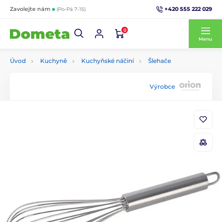
+420 555 222 029
Zavolejte nám
(Po-Pá 7-15)
0
Menu
Úvod
Kuchyně
Kuchyňské náčiní
Šlehače
Výrobce