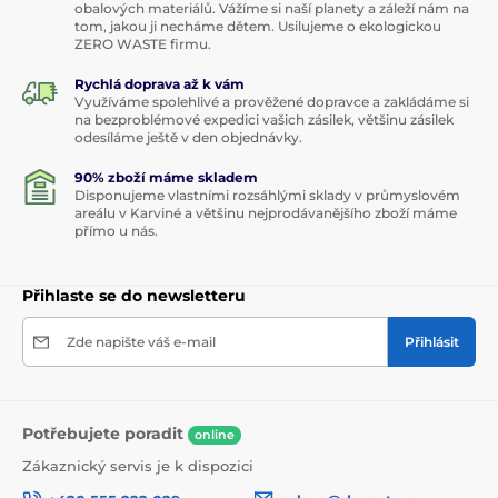
obalových materiálů. Vážíme si naší planety a záleží nám na
tom, jakou ji necháme dětem. Usilujeme o ekologickou
ZERO WASTE firmu.
Rychlá doprava až k vám
Využíváme spolehlivé a prověžené dopravce a zakládáme si
na bezproblémové expedici vašich zásilek, většinu zásilek
odesíláme ještě v den objednávky.
90% zboží máme skladem
Disponujeme vlastními rozsáhlými sklady v průmyslovém
areálu v Karviné a většinu nejprodávanějšího zboží máme
přímo u nás.
Přihlaste se do newsletteru
Zde napište váš e-mail
Přihlásit
Potřebujete poradit
online
Zákaznický servis je k dispozici